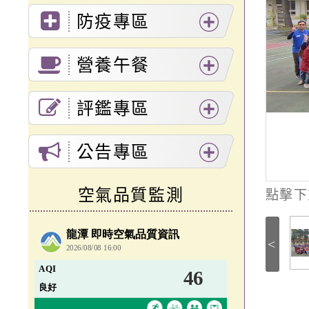
展
防疫專區
開
展
選
營養午餐
開
單
展
選
評鑑專區
開
單
展
選
公告專區
開
單
展
選
空氣品質監測
點擊下
開
單
選
<
單