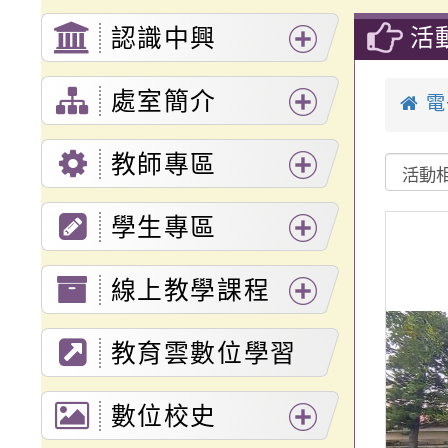
活
認識中興
展
處室簡介
電
開
展
選
教師專區
開
單
展
選
學生專區
開
單
展
選
線上教學課程
開
單
展
選
教育雲數位學習
開
單
入口網
選
數位校史
單