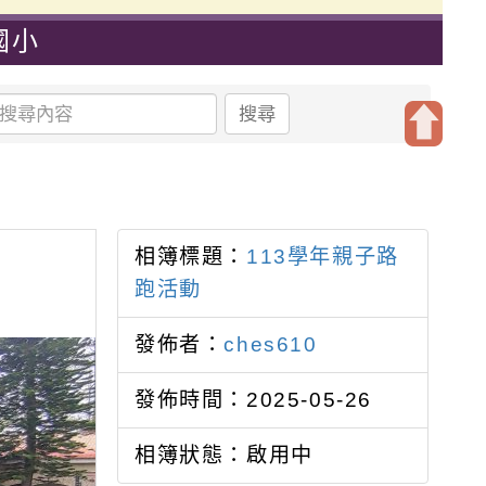
國小
搜尋
開
啟
上
方
相簿標題：
113學年親子路
區
跑活動
塊
發佈者：
ches610
發佈時間：2025-05-26
相簿狀態：啟用中