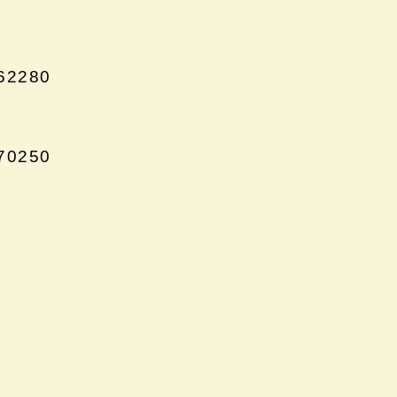
62280
70250