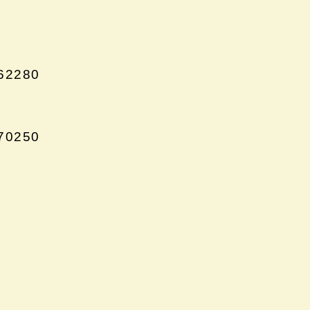
62280
70250