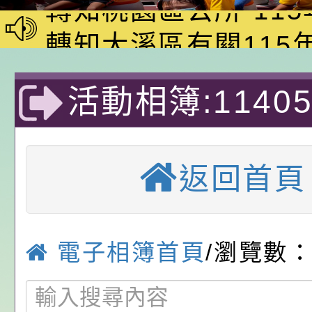
暑期犯罪預防法律常
轉知桃園區公所-11
答活動
職人員選舉，定於115
轉知大溪區有關115
8日（星期六）舉行
人員選舉如與全國性
轉知桃園市政府115
活動相簿:1140
予推薦、轉知與鼓勵
同日舉行投票，為預
退休公教人員健康講
2026城鎮韌性（防
員工(含退休員工)及
票所工作人員招募事
安心，動得舒心」，
進行行動網路降速演
「2026桃園市孔廟
派出所防空避難
區投開票所工作人員
屬退休同仁踴躍參加
僅剩語音、簡訊功能
動—儒門初開 智慧
桃園市政府家庭教育
返回首頁
全.反詐騙.反霸
理員及主任監察員為
預為因應。
家8月課程資訊」、
轉知內政部函以，有
優質教育國
電影營」、「祖孫樂
員會函釋公務員留職
中興國民小學115學
電子相簿首頁
/瀏覽數：
「愛『原原』不絕-
赴陸應申請許可一案
期第1次第7-9招代
本校「115學年度國