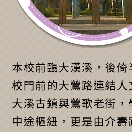
本校前臨大漢溪，後倚
校門前的大鶯路連結人
大溪古鎮與鶯歌老街，
中途樞紐，更是由介壽