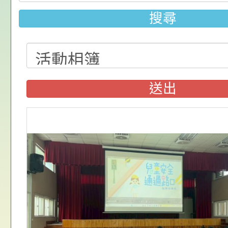
樂會」、「邁向下一
甄選公告
校課程計畫」核定一
臺灣桃園地方檢察署
搜尋
列講座及成長團體」
暑期犯罪預防法律常
轉知桃園區公所-11
答活動
職人員選舉，定於115
轉知大溪區有關115
8日（星期六）舉行
人員選舉如與全國性
轉知桃園市政府115
送出
予推薦、轉知與鼓勵
同日舉行投票，為預
退休公教人員健康講
2026城鎮韌性（防
員工(含退休員工)及
票所工作人員招募事
安心，動得舒心」，
進行行動網路降速演
「2026桃園市孔廟
區投開票所工作人員
屬退休同仁踴躍參加
僅剩語音、簡訊功能
動—儒門初開 智慧
桃園市政府家庭教育
理員及主任監察員為
預為因應。
家8月課程資訊」、
轉知內政部函以，有
電影營」、「祖孫樂
員會函釋公務員留職
中興國民小學115學