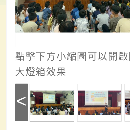
「愛『原原』不絕-
赴陸應申請許可一案
期第1次第7-9招代
本校「115學年度國
樂會」、「邁向下一
甄選公告
校課程計畫」核定一
列講座及成長團體」
點擊下方小縮圖可以開啟
大燈箱效果
<