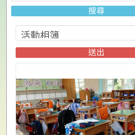
請，請查照。
祝活動」海報電子檔
員退休所得重審後實
「2026桃園市孔廟
搜尋
位協助鼓勵所屬同仁
算器」，公立學校退
動—儒門初開 智慧
桃園市政府家庭教育
關（構）、學校、民
亦可利用
家8月課程資訊」、
轉知內政部函以，有
名參加，請查照
電影營」、「祖孫樂
員會函釋公務員留職
中興國民小學115學
送出
「愛『原原』不絕-
赴陸應申請許可一案
期第1次第7-9招代
本校「115學年度國
樂會」、「邁向下一
甄選公告
校課程計畫」核定一
轉知教育部國民及學
列講座及成長團體」
辦理「115年度教育
公告:桃園市政府腸
前教育署辦理性別平
施問答集
轉知:桃園市交通局
置課程與教學人才庫
減碳存摺2.0」全民
桃園市政府家庭教育中