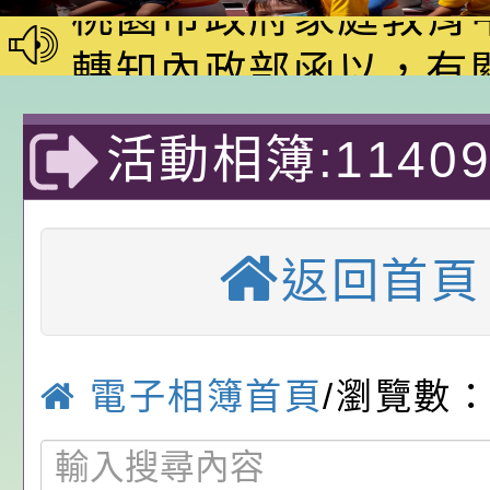
動—儒門初開 智慧
桃園市政府家庭教育
家8月課程資訊」、
轉知內政部函以，有
電影營」、「祖孫樂
員會函釋公務員留職
中興國民小學115學
活動相簿:1140
「愛『原原』不絕-
赴陸應申請許可一案
期第1次第7-9招代
本校「115學年度國
樂會」、「邁向下一
甄選公告
校課程計畫」核定一
轉知教育部國民及學
預演-優質教
返回首頁
列講座及成長團體」
辦理「115年度教育
公告:桃園市政府腸
前教育署辦理性別平
施問答集
轉知:桃園市交通局
置課程與教學人才庫
減碳存摺2.0」全民
桃園市政府家庭教育中
電子相簿首頁
/瀏覽數：
畫」一案， 請教師
年度祖孫樂淘桃－祖
轉知有關銓敘部建置