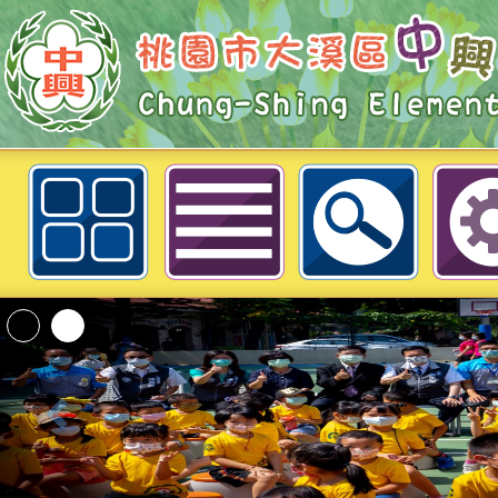
1140911防災預演
「2026桃園市孔廟