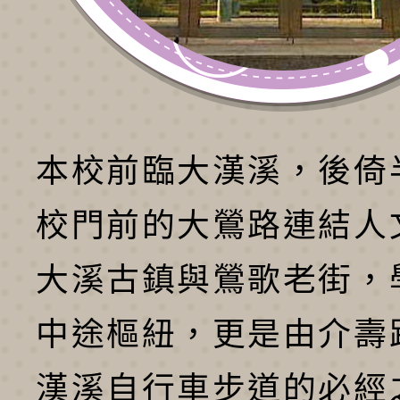
本校前臨大漢溪，後倚
校門前的大鶯路連結人
大溪古鎮與鶯歌老街，
中途樞紐，更是由介壽
漢溪自行車步道的必經