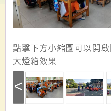
畫」一案， 請教師
年度祖孫樂淘桃－祖
轉知有關銓敘部建置
請，請查照。
祝活動」海報電子檔
員退休所得重審後實
位協助鼓勵所屬同仁
算器」，公立學校退
關（構）、學校、民
亦可利用
點擊下方小縮圖可以開啟
名參加，請查照
大燈箱效果
<