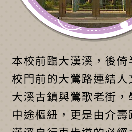
本校前臨大漢溪，後倚
校門前的大鶯路連結人
大溪古鎮與鶯歌老街，
中途樞紐，更是由介壽