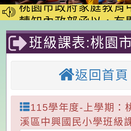
動—儒門初開 智慧
桃園市政府家庭教育
家8月課程資訊」、
轉知內政部函以，有
電影營」、「祖孫樂
員會函釋公務員留職
中興國民小學115學
班級課表:桃園
「愛『原原』不絕-
赴陸應申請許可一案
期第1次第7-9招代
本校「115學年度國
中興國民小學-
樂會」、「邁向下一
甄選公告
校課程計畫」核定一
轉知教育部國民及學
返回首頁
列講座及成長團體」
辦理「115年度教育
公告:桃園市政府腸
國小
前教育署辦理性別平
施問答集
轉知:桃園市交通局
置課程與教學人才庫
減碳存摺2.0」全民
桃園市政府家庭教育中
115學年度-上學期：
畫」一案， 請教師
年度祖孫樂淘桃－祖
轉知有關銓敘部建置
溪區中興國民小學班級