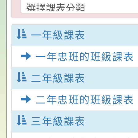
請，請查照。
祝活動」海報電子檔
員退休所得重審後實
「2026桃園市孔廟
位協助鼓勵所屬同仁
算器」，公立學校退
動—儒門初開 智慧
桃園市政府家庭教育
關（構）、學校、民
亦可利用
家8月課程資訊」、
轉知內政部函以，有
一年級課表
名參加，請查照
電影營」、「祖孫樂
員會函釋公務員留職
中興國民小學115學
一年忠班的班級課表
「愛『原原』不絕-
赴陸應申請許可一案
期第1次第7-9招代
本校「115學年度國
二年級課表
樂會」、「邁向下一
甄選公告
校課程計畫」核定一
轉知教育部國民及學
列講座及成長團體」
辦理「115年度教育
公告:桃園市政府腸
二年忠班的班級課表
前教育署辦理性別平
施問答集
轉知:桃園市交通局
三年級課表
置課程與教學人才庫
減碳存摺2.0」全民
桃園市政府家庭教育中