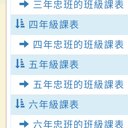
畫」一案， 請教師
年度祖孫樂淘桃－祖
轉知有關銓敘部建置
三年忠班的班級課表
請，請查照。
祝活動」海報電子檔
員退休所得重審後實
四年級課表
位協助鼓勵所屬同仁
算器」，公立學校退
四年忠班的班級課表
關（構）、學校、民
亦可利用
名參加，請查照
五年級課表
五年忠班的班級課表
六年級課表
六年忠班的班級課表