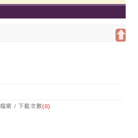
開
啟
上
方
區
塊
檔案 / 下載次數
(0)