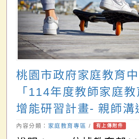
桃園市政府家庭教育中
「114年度教師家庭
增能研習計畫- 親師溝
2」一案，請教師踴躍
內容分類：
家庭教育專區
/
有上傳附件