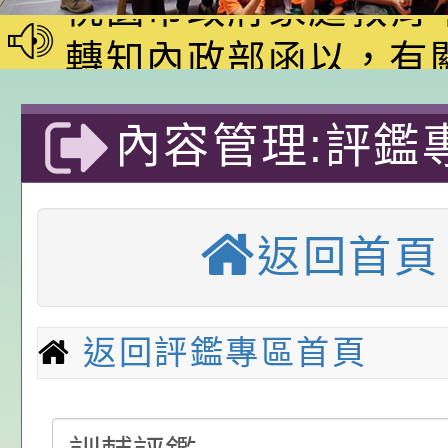
家8月課程資訊」、
轉知內政部函以，有
電影營」、「祖孫樂
員會函釋公務員留職
中興國民小學115學
「愛『原原』不絕-
赴陸應申請許可一案
期第1次第7-9招代
本校「115學年度國
內容管理:評鑑
樂會」、「邁向下一
甄選公告
校課程計畫」核定一
轉知教育部國民及學
庭教育專區-桃
列講座及成長團體」
辦理「115年度教育
公告:桃園市政府腸
返回首頁
區中興國民小學
前教育署辦理性別平
施問答集
轉知:桃園市交通局
育國小
置課程與教學人才庫
減碳存摺2.0」全民
桃園市政府家庭教育中
返回評鑑專區首頁
畫」一案， 請教師
年度祖孫樂淘桃－祖
轉知有關銓敘部建置
請，請查照。
祝活動」海報電子檔
員退休所得重審後實
「2026桃園市孔廟