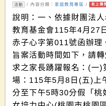
轉動職能，讓愛發光」
/ 內容分類：
家庭教育專區
/
活動
有上傳
宣
說明：一、依據財團法人
教育基金會115年4月27日(
赤子心字第011號函辦理
旨案活動時間如下，請轉
求之家長踴躍報名：(一)
場：115年5月8日(五)上
分至下午5時30分假「桃
女培力中心(桃園市桃園