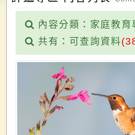
請，請查照。
祝活動」海報電子檔
員退休所得重審後實
內容分類：家庭教育
位協助鼓勵所屬同仁
算器」，公立學校退
共有：可查詢資料
(3
關（構）、學校、民
亦可利用
名參加，請查照