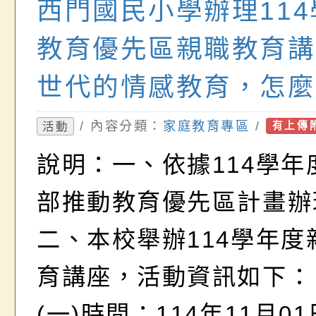
西門國民小學辦理11
教育優先區親職教育講
世代的情感教育，怎麼
一案，請貴校協助公告
/ 內容分類：
家庭教育專區
/
活動
有上傳
息及鼓勵教職員、家長
說明：一、依據114學年
人士踴躍參加
部推動教育優先區計畫辦
二、本校舉辦114學年度
育講座，活動資訊如
(一)時間：114年11月0