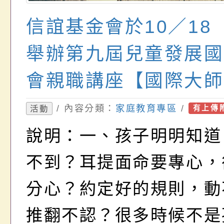
信誼基金會於10／18
舉辦第九屆兒童發展國
會親職講座【國際大師
對談：全面啟動孩子執
/ 內容分類：
家庭教育專區
/
活動
有上傳
的發展潛能！】家長、
說明：一、孩子明明知道
免費報名參加。
不到？耳提面命要專心，
分心？約定好的規則，動
推翻不認？很多時候不是