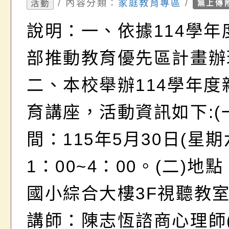
主人!」一案，請貴校
/ 內容分類：
家庭教育專區
/
活動
無上傳
告活動訊息及鼓勵教職
說明：一、依據114學年
長及社區人士踴躍參加
部推動教育優先區計畫辦
二、本校舉辦114學年度
育講座，活動資訊如下:(
間：115年5月30日(星期
1：00~4：00。(二)地
國小綜合大樓3F視聽教室
講師：陳志恆諮商心理師(