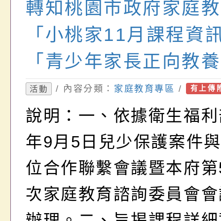
轉知桃園市政府家庭教
「小桃家11月課程資
「青少年家長正向教養
「邁向下一站幸福成長
/ 內容分類：
家庭教育專區
/
活動
有上傳
體」、「學齡前的幸福
說明：一、依據衛生福利部
養」、「青少年家長親
年9月5日兒少保護案件
工作坊」海報1份
位合作聯繫會議暨本府第
次家庭教育諮詢委員會會
辦理。二、旨揭課程詳細