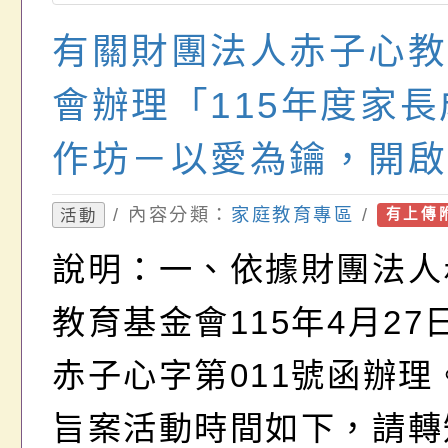
有關財團法人赤子心教
會辦理「115年度家
作坊－以愛為鑰，開啟
轉動職能，讓愛發光」
/ 內容分類：
家庭教育專區
/
活動
有上傳
宣
說明：一、依據財團法人
教育基金會115年4月27日(
赤子心字第011號函辦理
旨案活動時間如下，請轉