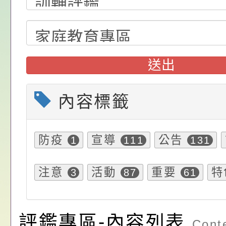
位協助鼓勵所屬同仁
算器」，公立學校退
動—儒門初開 智慧
桃園市政府家庭教育
關（構）、學校、民
亦可利用
家8月課程資訊」、
轉知內政部函以，有
送出
名參加，請查照
電影營」、「祖孫樂
員會函釋公務員留職
中興國民小學115學
「愛『原原』不絕-
赴陸應申請許可一案
期第1次第7-9招代
本校「115學年度國
內容標籤
樂會」、「邁向下一
甄選公告
校課程計畫」核定一
轉知教育部國民及學
防疫
宣導
公告
1
111
131
列講座及成長團體」
辦理「115年度教育
公告:桃園市政府腸
前教育署辦理性別平
施問答集
轉知:桃園市交通局
注意
活動
重要
特
3
87
61
置課程與教學人才庫
減碳存摺2.0」全民
桃園市政府家庭教育中
評鑑專區-內容列表
畫」一案， 請教師
年度祖孫樂淘桃－祖
轉知有關銓敘部建置
Conte