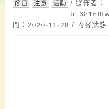
/ 發佈者：
畫」一案， 請教師
年度祖孫樂淘桃－祖
轉知有關銓敘部建置
節日
注意
活動
b168168t
請，請查照。
祝活動」海報電子檔
員退休所得重審後實
間：2020-11-28 / 內容
位協助鼓勵所屬同仁
算器」，公立學校退
關（構）、學校、民
亦可利用
名參加，請查照