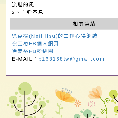
位協助鼓勵所屬同仁
算器」，公立學校退
發展協會辦理115年
轉知:桃園市衛生局辦
流逝的風
3、自強不息
關（構）、學校、民
亦可利用
看國產豬肉生產流程
年桃園市青少年菸害
相關連結
名參加，請查照
一案，請查照。
解謎活動」
徐嘉裕(Neil Hsu)的工作心得網誌
徐嘉裕FB個人網頁
徐嘉裕FB粉絲團
E-MAIL：
b168168tw@gmail.com