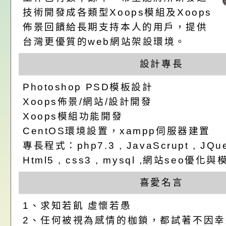
關（構）、學校、民
亦可利用
看國產豬肉生產流程
年桃園市青少年菸害
轉知內政部函以，有
技術開發成各類型Xoops模組及Xoops
佈景回饋給長期支持本人的用戶，提供
名參加，請查照
一案，請查照。
解謎活動」
員會函釋公務員留職
中興國民小學115學
台灣更優質的web網站架設環境。
赴陸應申請許可一案
期第1次第7-9招代
本校「115學年度國
設計專長
甄選公告
校課程計畫」核定一
轉知教育部國民及學
Photoshop PSD模板設計
Xoops佈景/網站/設計開發
辦理「115年度教育
公告:桃園市政府腸
Xoops模組功能開發
前教育署辦理性別平
施問答集
轉知:桃園市交通局
CentOS環境設置，xampp伺服器建置
專長程式：php7.3 , JavaScrupt , JQuer
置課程與教學人才庫
減碳存摺2.0」全民
桃園市政府家庭教育中
Html5 , css3 , mysql ,網站seo
畫」一案， 請教師
年度祖孫樂淘桃－祖
轉知有關銓敘部建置
喜愛名言
1、求知若飢 虛懷若愚
請，請查照。
祝活動」海報電子檔
員退休所得重審後實
檢送財團法人台灣優
2、任何被視為感情的枷鎖，都試著不因