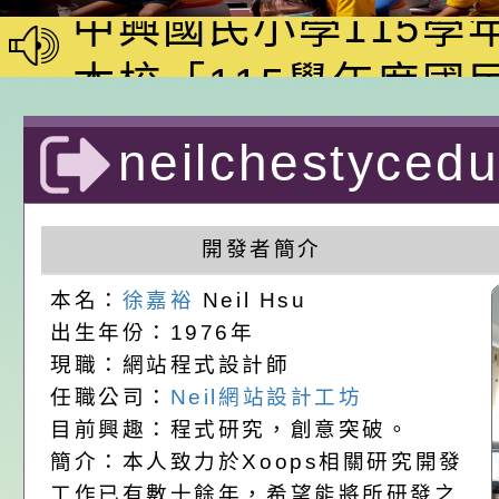
員會函釋公務員留職
中興國民小學115學
赴陸應申請許可一案
期第1次第7-9招代
本校「115學年度國
甄選公告
校課程計畫」核定一
轉知教育部國民及學
neilchestyc
辦理「115年度教育
公告:桃園市政府腸
計者：徐嘉裕 Nei
前教育署辦理性別平
施問答集
轉知:桃園市交通局
開發者簡介
置課程與教學人才庫
減碳存摺2.0」全民
桃園市政府家庭教育中
本名：
徐嘉裕
Neil Hsu
出生年份：1976年
畫」一案， 請教師
年度祖孫樂淘桃－祖
轉知有關銓敘部建置
現職：網站程式設計師
請，請查照。
祝活動」海報電子檔
員退休所得重審後實
檢送財團法人台灣優
任職公司：
Neil網站設計工坊
目前興趣：程式研究，創意突破。
位協助鼓勵所屬同仁
算器」，公立學校退
發展協會辦理115年
轉知:桃園市衛生局辦
簡介：本人致力於Xoops相關研究開發
工作已有數十餘年，希望能將所研發之