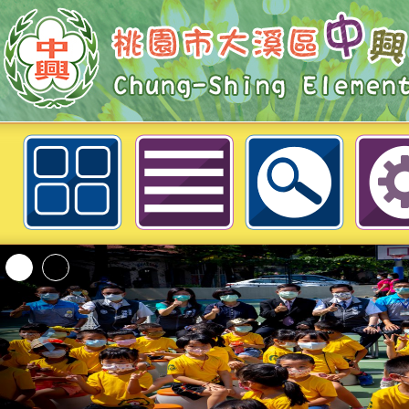
neilchestycedu佈景設計者：徐嘉裕 
轉知內政部函以，有