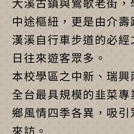
大溪古鎮與鶯歌老街，
中途樞紐，更是由介壽
漢溪自行車步道的必經
日往來遊客眾多。
本校學區之中新、瑞興
全台最具規模的韭菜專
鄉風情四季各異，吸引
來訪。