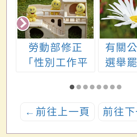
機
勞動部修正
有關
聘
「性別工作平
選舉
條
等申訴審議處
分條
政
理辦法」，名
央
稱並修正為
←
前往上一頁
前往下
關
「性別平等工