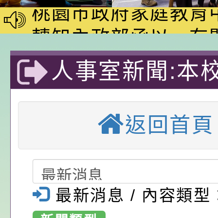
動—儒門初開 智慧
桃園市政府家庭教育
家8月課程資訊」、
轉知內政部函以，有
電影營」、「祖孫樂
員會函釋公務員留職
中興國民小學115學
人事室新聞:本校
「愛『原原』不絕-
赴陸應申請許可一案
期第1次第7-9招代
本校「115學年度國
年第1學期第1
樂會」、「邁向下一
甄選公告
校課程計畫」核定一
轉知教育部國民及學
返回首頁
列講座及成長團體」
辦理「115年度教育
公告:桃園市政府腸
招)代理教師甄
前教育署辦理性別平
施問答集
轉知:桃園市交通局
桃園市大溪區中
置課程與教學人才庫
減碳存摺2.0」全民
桃園市政府家庭教育中
小學-優質教
最新消息 / 內容類型
畫」一案， 請教師
年度祖孫樂淘桃－祖
轉知有關銓敘部建置