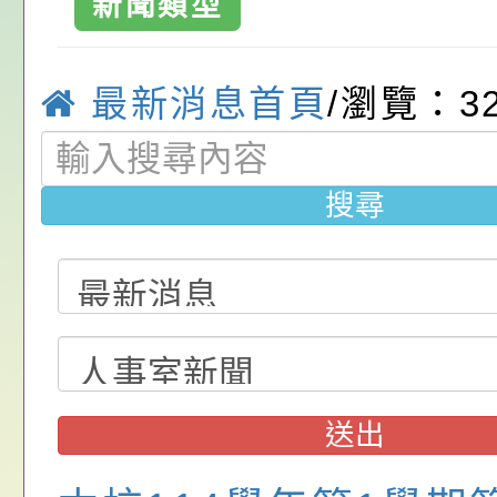
新聞類型
請，請查照。
祝活動」海報電子檔
員退休所得重審後實
「2026桃園市孔廟
位協助鼓勵所屬同仁
算器」，公立學校退
動—儒門初開 智慧
桃園市政府家庭教育
最新消息首頁
/瀏覽：3
關（構）、學校、民
亦可利用
家8月課程資訊」、
轉知內政部函以，有
名參加，請查照
電影營」、「祖孫樂
員會函釋公務員留職
中興國民小學115學
搜尋
「愛『原原』不絕-
赴陸應申請許可一案
期第1次第7-9招代
本校「115學年度國
樂會」、「邁向下一
甄選公告
校課程計畫」核定一
轉知教育部國民及學
列講座及成長團體」
辦理「115年度教育
公告:桃園市政府腸
前教育署辦理性別平
施問答集
轉知:桃園市交通局
送出
置課程與教學人才庫
減碳存摺2.0」全民
桃園市政府家庭教育中