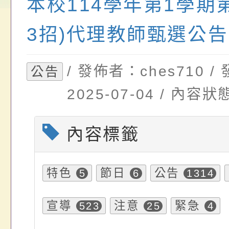
本校114學年第1學期第
畫」一案， 請教師
年度祖孫樂淘桃－祖
轉知有關銓敘部建置
3招)代理教師甄選公告
請，請查照。
祝活動」海報電子檔
員退休所得重審後實
位協助鼓勵所屬同仁
算器」，公立學校退
/ 發佈者：ches710 
公告
關（構）、學校、民
亦可利用
2025-07-04 / 內
名參加，請查照
內容標籤
特色
節日
公告
5
6
1314
宣導
注意
緊急
523
25
4