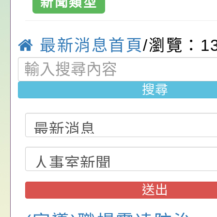
新聞類型
請，請查照。
祝活動」海報電子檔
員退休所得重審後實
「2026桃園市孔廟
位協助鼓勵所屬同仁
算器」，公立學校退
動—儒門初開 智慧
桃園市政府家庭教育
最新消息首頁
/瀏覽：1
關（構）、學校、民
亦可利用
家8月課程資訊」、
轉知內政部函以，有
名參加，請查照
電影營」、「祖孫樂
員會函釋公務員留職
中興國民小學115學
搜尋
「愛『原原』不絕-
赴陸應申請許可一案
期第1次第7-9招代
本校「115學年度國
樂會」、「邁向下一
甄選公告
校課程計畫」核定一
轉知教育部國民及學
列講座及成長團體」
辦理「115年度教育
公告:桃園市政府腸
前教育署辦理性別平
施問答集
轉知:桃園市交通局
送出
置課程與教學人才庫
減碳存摺2.0」全民
桃園市政府家庭教育中