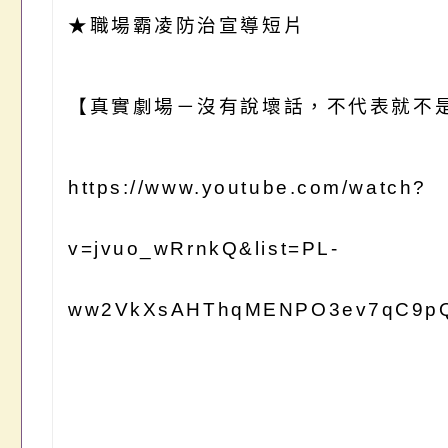
★職場霸凌防治宣導短片
【真實劇場－沒有說壞話，不代表就不
https://www.youtube.com/watch?
v=jvuo_wRrnkQ&list=PL-
ww2VkXsAHThqMENPO3ev7qC9pQ