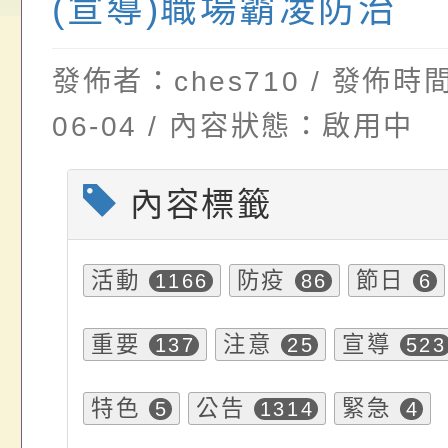
(宣導)職場霸凌防治
畫」一案， 請教師
年度祖孫樂淘桃－祖
轉知有關銓敘部建置
請，請查照。
祝活動」海報電子檔
員退休所得重審後實
發佈者：ches710 / 發佈時間
位協助鼓勵所屬同仁
算器」，公立學校退
06-04 / 內容狀態：啟用中
關（構）、學校、民
亦可利用
內容標籤
名參加，請查照
活動
防疫
節日
1166
86
6
重要
注意
宣導
137
25
523
特色
公告
緊急
5
1314
4