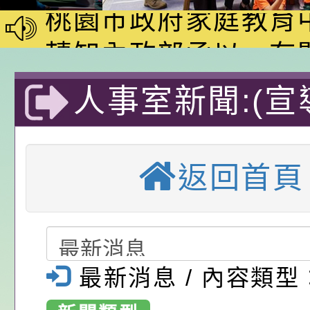
動—儒門初開 智慧
桃園市政府家庭教育
家8月課程資訊」、
轉知內政部函以，有
電影營」、「祖孫樂
員會函釋公務員留職
中興國民小學115學
人事室新聞:(宣
「愛『原原』不絕-
赴陸應申請許可一案
期第1次第7-9招代
本校「115學年度國
霸凌防治-桃園
樂會」、「邁向下一
甄選公告
校課程計畫」核定一
轉知教育部國民及學
返回首頁
列講座及成長團體」
辦理「115年度教育
公告:桃園市政府腸
中興國民小學-
前教育署辦理性別平
施問答集
轉知:桃園市交通局
國小
置課程與教學人才庫
減碳存摺2.0」全民
桃園市政府家庭教育中
最新消息 / 內容類型
畫」一案， 請教師
年度祖孫樂淘桃－祖
轉知有關銓敘部建置