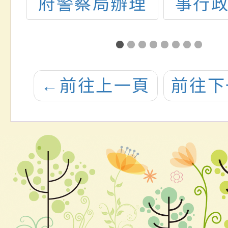
於
府警察局辦理
事行
12
「共植三一廉
送修
年第
政安定樹
政院
英
（Rooted in
央及
←
前往上一頁
前往下
Trintegrity）反
關（
貪倡廉有獎徵
員服
答活動」
法Q&A
5月