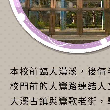
本校前臨大漢溪，後倚
校門前的大鶯路連結人
大溪古鎮與鶯歌老街，