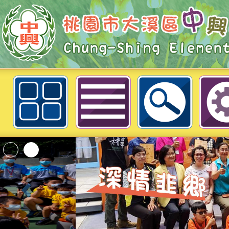
(宣導)職場霸凌防治-桃園市大溪區
「2026桃園市孔廟