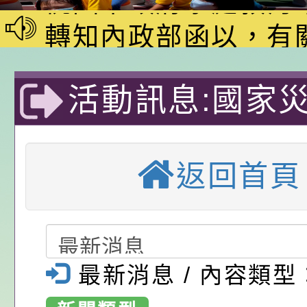
家8月課程資訊」、
轉知內政部函以，有
電影營」、「祖孫樂
員會函釋公務員留職
中興國民小學115學
活動訊息:國家
「愛『原原』不絕-
赴陸應申請許可一案
期第1次第7-9招代
本校「115學年度國
樂會」、「邁向下一
甄選公告
校課程計畫」核定一
轉知教育部國民及學
科技中心製作「
列講座及成長團體」
辦理「115年度教育
公告:桃園市政府腸
返回首頁
障礙」網頁及 
前教育署辦理性別平
施問答集
轉知:桃園市交通局
開設田野秘笈》
置課程與教學人才庫
減碳存摺2.0」全民
桃園市政府家庭教育中
畫」一案， 請教師
年度祖孫樂淘桃－祖
轉知有關銓敘部建置
考運用。-桃園
最新消息 / 內容類型
請，請查照。
祝活動」海報電子檔
員退休所得重審後實
「2026桃園市孔廟