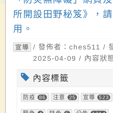
請，請查照。
祝活動」海報電子檔
員退休所得重審後實
所開設田野秘笈》，請
位協助鼓勵所屬同仁
算器」，公立學校退
用。
關（構）、學校、民
亦可利用
/ 發佈者：ches511 
宣導
名參加，請查照
2025-04-09 / 內
內容標籤
防疫
注意
宣導
86
25
523