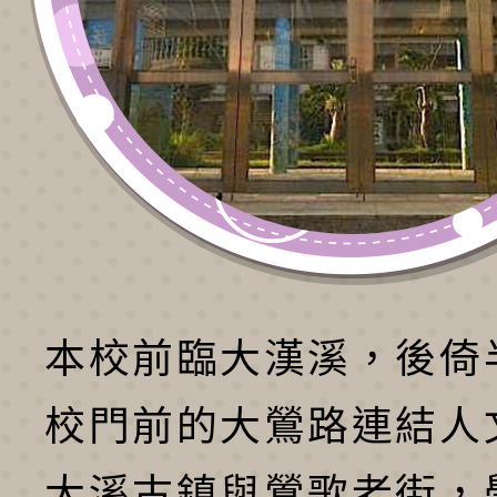
本校前臨大漢溪，後倚
校門前的大鶯路連結人
大溪古鎮與鶯歌老街，