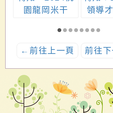
潔
園龍岡米干
領導
網
節」活動，歡
營
影
迎踴躍參與！
←
前往上一頁
前往下