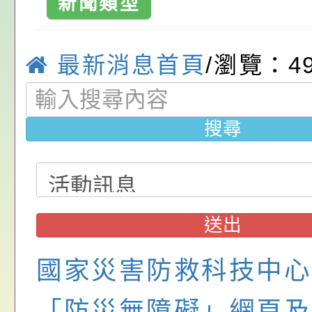
新聞類型
中興國民小學-
位協助鼓勵所屬同仁
算器」，公立學校退
動—儒門初開 智慧
桃園市政府家庭教育
國小
關（構）、學校、民
亦可利用
家8月課程資訊」、
轉知內政部函以，有
最新消息首頁
/瀏覽：4
名參加，請查照
電影營」、「祖孫樂
員會函釋公務員留職
中興國民小學115學
搜尋
「愛『原原』不絕-
赴陸應申請許可一案
期第1次第7-9招代
本校「115學年度國
樂會」、「邁向下一
甄選公告
校課程計畫」核定一
轉知教育部國民及學
列講座及成長團體」
辦理「115年度教育
公告:桃園市政府腸
送出
前教育署辦理性別平
施問答集
轉知:桃園市交通局
國家災害防救科技中心
置課程與教學人才庫
減碳存摺2.0」全民
桃園市政府家庭教育中
畫」一案， 請教師
年度祖孫樂淘桃－祖
轉知有關銓敘部建置
「防災無障礙」網頁及