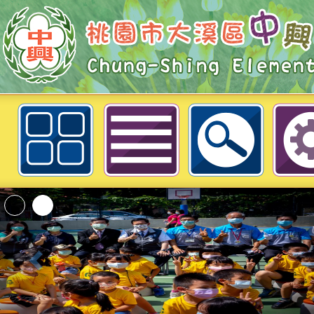
國家災害防救科技中心製作「防災
《收容所開設田野秘笈》，請參考運
溪區中興國民小學
「2026桃園市孔廟
動—儒門初開 智慧
桃園市政府家庭教育