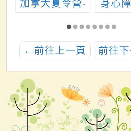
0年
加拿大夏令營-
身心
力
NIKE英語籃球
華
訓
營」
子
←
前往上一頁
前往下
」
期