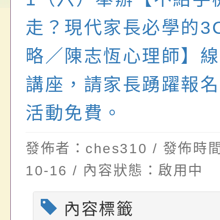
畫」一案， 請教師
年度祖孫樂淘桃－祖
轉知有關銓敘部建置
請，請查照。
祝活動」海報電子檔
員退休所得重審後實
走？現代家長必學的3
位協助鼓勵所屬同仁
算器」，公立學校退
略／陳志恆心理師】線
關（構）、學校、民
亦可利用
講座，請家長踴躍報名
名參加，請查照
活動免費。
發佈者：ches310 / 發佈時間
10-16 / 內容狀態：啟用中
內容標籤