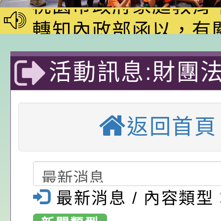
家8月課程資訊」、
轉知內政部函以，有
電影營」、「祖孫樂
員會函釋公務員留職
中興國民小學115學
活動訊息:財團
「愛『原原』不絕-
赴陸應申請許可一案
期第1次第7-9招代
本校「115學年度國
樂會」、「邁向下一
甄選公告
校課程計畫」核定一
轉知教育部國民及學
基金會於11／
列講座及成長團體」
辦理「115年度教育
公告:桃園市政府腸
返回首頁
舉辦【不給手
前教育署辦理性別平
施問答集
轉知:桃園市交通局
走？現代家長必
置課程與教學人才庫
減碳存摺2.0」全民
桃園市政府家庭教育中
教養策略／陳志
畫」一案， 請教師
年度祖孫樂淘桃－祖
轉知有關銓敘部建置
最新消息 / 內容類型