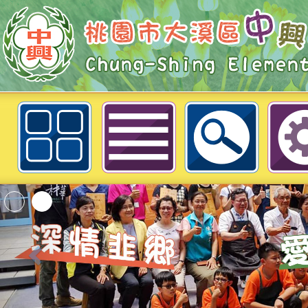
財團法人信誼基金會於11／1（六
機就暴走？現代家長必學的3C教養
理師】線上親職講座，請家長踴躍
免費。-桃園市大溪區中興國民小學
「2026桃園市孔廟
動—儒門初開 智慧
桃園市政府家庭教育