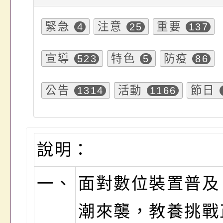
緊急
注意
重要
4
25
137
宣導
特色
防疫
523
5
86
公告
活動
節日
1314
1166
說明：
一、
面對數位裝置普及
潮來襲，教養挑戰