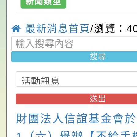
請，請查照。
祝活動」海報電子檔
員退休所得重審後實
「2026桃園市孔廟
新聞類型
師】線上親職講
位協助鼓勵所屬同仁
算器」，公立學校退
動—儒門初開 智慧
桃園市政府家庭教育
家長踴躍報名參
最新消息首頁
/瀏覽：4
關（構）、學校、民
亦可利用
家8月課程資訊」、
轉知內政部函以，有
動免費。-桃園
名參加，請查照
電影營」、「祖孫樂
員會函釋公務員留職
中興國民小學115學
搜尋
「愛『原原』不絕-
赴陸應申請許可一案
期第1次第7-9招代
本校「115學年度國
中興國民小學-
樂會」、「邁向下一
甄選公告
校課程計畫」核定一
轉知教育部國民及學
國小
列講座及成長團體」
辦理「115年度教育
公告:桃園市政府腸
送出
前教育署辦理性別平
施問答集
轉知:桃園市交通局
財團法人信誼基金會於
置課程與教學人才庫
減碳存摺2.0」全民
桃園市政府家庭教育中
1（六）舉辦【不給手