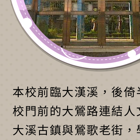
本校前臨大漢溪，後倚
校門前的大鶯路連結人
大溪古鎮與鶯歌老街，