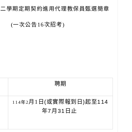
第二學期定期契約進用代理教保員甄選簡章
(
一次公告16
次招考)
聘期
月1
日(
或實際報到日)起至114
114
年2
年7月31日止