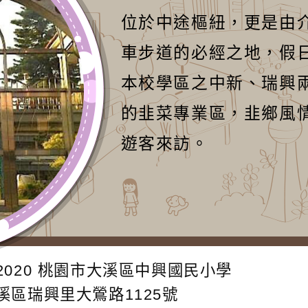
位於中途樞紐，更是由
車步道的必經之地，假
本校學區之中新、瑞興
的韭菜專業區，韭鄉風
遊客來訪。
2020
桃園市大溪區中興國民小學
大溪區瑞興里大鶯路1125號