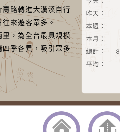
今天：
介壽路轉進大漢溪自行
昨天：
3
日往來遊客眾多。
本週：
12
兩里，為全台最具規模
本月：
14
情四季各異，吸引眾多
總計：
872
平均：