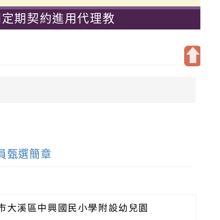
期定期契約進用代理教
開
啟
上
方
區
塊
員甄選簡章
市大溪區中興國民小學附設幼兒園