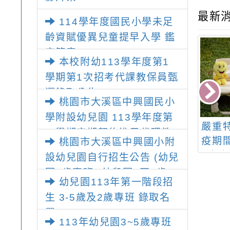
最新
114學年度國民小學未足
齡資賦優異兒童提早入學 鑑
定簡章
本校附幼113學年度第1
學期第1次招考代課教保員甄
選錄取公告
桃園市大溪區中興國民小
學附設幼兒園 113學年度第
利部修正「六歲
幼兒園112學年第一階
嚴重
一學期定期契約進用代理教
勢兒童主動關懷
段正取名單
疫期
桃園市大溪區中興國小附
保員甄選簡章
，自111年1月1
庭防
設幼兒園自行招生公告 (幼兒
日生效。
園2歲專班)(幼兒園3至5歲)
幼兒園113年第一階段招
生 3-5歲及2歲專班 錄取名
單~
113年幼兒園3~5歲專班