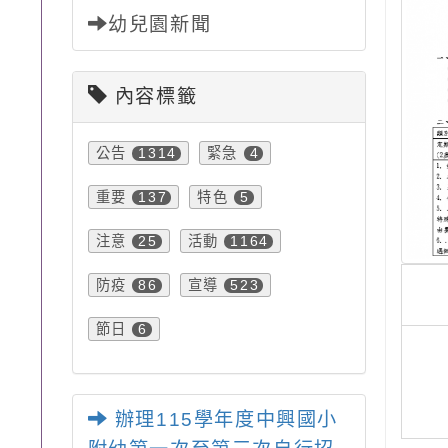
幼兒園新聞
內容標籤
公告
緊急
1314
4
重要
特色
137
5
注意
活動
25
1164
防疫
宣導
86
523
節日
6
辦理115學年度中興國小