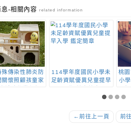
消息-相關內容
related information
特殊傳染性肺炎防
114學年度國民小學未
桃園
間關懷照顧孩童家
足齡資賦優異兒童提早
小學
疫補貼作業須知
入學 鑑定簡章
年
←
前往上一頁
前