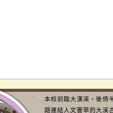
本校前臨大漢溪，後倚
路連結人文薈萃的大溪