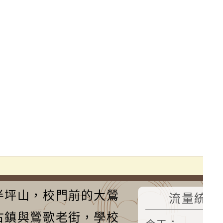
半坪山，校門前的大鶯
流量統計
古鎮與鶯歌老街，學校