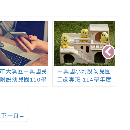
市大溪區中興國民
中興國小附設幼兒園
桃
附設幼兒園110學
二歲專班 114學年度
度幼生錄取名單
(自行招生)
往下一頁
→