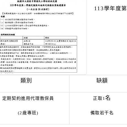
113
學年度
類別
缺額
名
定期契約進用代理教保員
正取1
(2
歲專班)
備取若干名