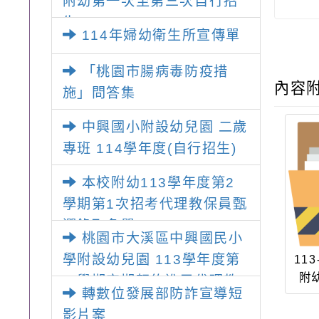
附幼第一次至第三次自行招
生
114年婦幼衛生所宣傳單
「桃園市腸病毒防疫措
內容
施」問答集
中興國小附設幼兒園 二歲
專班 114學年度(自行招生)
本校附幼113學年度第2
學期第1次招考代理教保員甄
選錄取名單
桃園市大溪區中興國民小
學附設幼兒園 113學年度第
11
附
二學期定期契約進用代理教
轉數位發展部防詐宣導短
保員甄選簡章
影片案