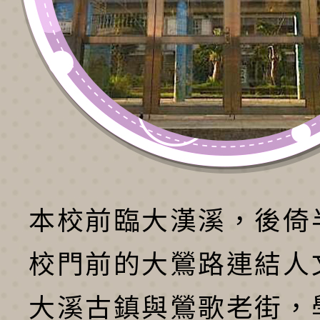
本校前臨大漢溪，後倚
校門前的大鶯路連結人
大溪古鎮與鶯歌老街，