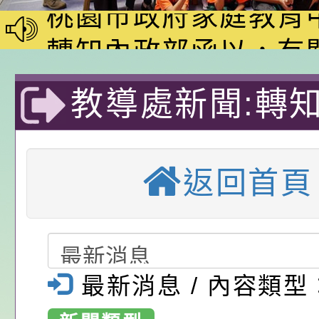
動—儒門初開 智慧
桃園市政府家庭教育
家8月課程資訊」、
轉知內政部函以，有
電影營」、「祖孫樂
員會函釋公務員留職
中興國民小學115學
教導處新聞:轉
「愛『原原』不絕-
赴陸應申請許可一案
期第1次第7-9招代
本校「115學年度國
部「教育家」網
樂會」、「邁向下一
甄選公告
校課程計畫」核定一
轉知教育部國民及學
返回首頁
列講座及成長團體」
辦理「115年度教育
公告:桃園市政府腸
年度徵件活動-
前教育署辦理性別平
施問答集
轉知:桃園市交通局
溪區中興國民小
置課程與教學人才庫
減碳存摺2.0」全民
桃園市政府家庭教育中
教育國小
最新消息 / 內容類型
畫」一案， 請教師
年度祖孫樂淘桃－祖
轉知有關銓敘部建置