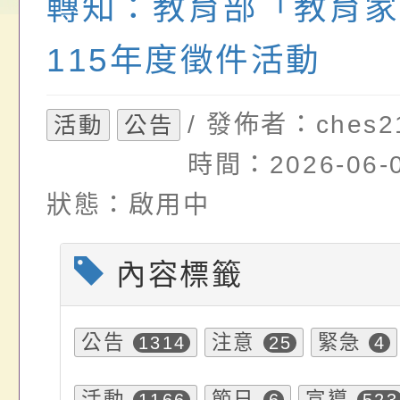
轉知：教育部「教育家
畫」一案， 請教師
年度祖孫樂淘桃－祖
轉知有關銓敘部建置
請，請查照。
祝活動」海報電子檔
員退休所得重審後實
115年度徵件活動
位協助鼓勵所屬同仁
算器」，公立學校退
/ 發佈者：ches2
活動
公告
關（構）、學校、民
亦可利用
時間：2026-06-0
名參加，請查照
狀態：啟用中
內容標籤
公告
注意
緊急
1314
25
4
活動
節日
宣導