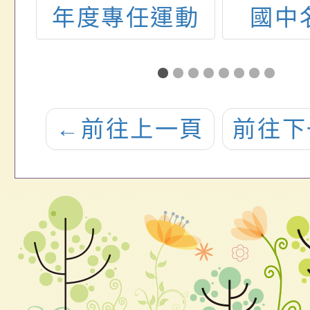
創
年度專任運動
國中
所
教練甄選簡章1
座」
訊
份
教學
轉
小學
←
前往上一頁
前往下
公
進