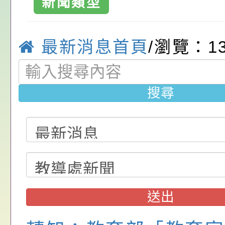
新聞類型
請，請查照。
祝活動」海報電子檔
員退休所得重審後實
「2026桃園市孔廟
位協助鼓勵所屬同仁
算器」，公立學校退
動—儒門初開 智慧
桃園市政府家庭教育
最新消息首頁
/瀏覽：1
關（構）、學校、民
亦可利用
家8月課程資訊」、
轉知內政部函以，有
名參加，請查照
電影營」、「祖孫樂
員會函釋公務員留職
中興國民小學115學
搜尋
「愛『原原』不絕-
赴陸應申請許可一案
期第1次第7-9招代
本校「115學年度國
樂會」、「邁向下一
甄選公告
校課程計畫」核定一
轉知教育部國民及學
列講座及成長團體」
辦理「115年度教育
公告:桃園市政府腸
前教育署辦理性別平
施問答集
轉知:桃園市交通局
送出
置課程與教學人才庫
減碳存摺2.0」全民
桃園市政府家庭教育中