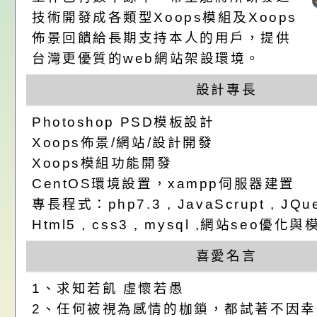
請，請查照。
祝活動」海報電子檔
員退休所得重審後實
「2026桃園市孔廟
技術開發成各類型Xoops模組及Xoops
佈景回饋給長期支持本人的用戶，提供
位協助鼓勵所屬同仁
算器」，公立學校退
動—儒門初開 智慧
桃園市政府家庭教育
台灣更優質的web網站架設環境。
關（構）、學校、民
亦可利用
家8月課程資訊」、
轉知內政部函以，有
設計專長
名參加，請查照
電影營」、「祖孫樂
員會函釋公務員留職
中興國民小學115學
Photoshop PSD模板設計
Xoops佈景/網站/設計開發
「愛『原原』不絕-
赴陸應申請許可一案
期第1次第7-9招代
本校「115學年度國
Xoops模組功能開發
CentOS環境設置，xampp伺服器建置
樂會」、「邁向下一
甄選公告
校課程計畫」核定一
轉知教育部國民及學
專長程式：php7.3 , JavaScrupt , JQuer
列講座及成長團體」
辦理「115年度教育
公告:桃園市政府腸
Html5 , css3 , mysql ,網站seo
前教育署辦理性別平
施問答集
轉知:桃園市交通局
喜愛名言
1、求知若飢 虛懷若愚
置課程與教學人才庫
減碳存摺2.0」全民
桃園市政府家庭教育中
2、任何被視為感情的枷鎖，都試著不因