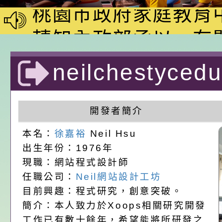
動—儒門初開 智慧
桃園市政府家庭教育
家8月課程資訊」、
轉知內政部函以，有
電影營」、「祖孫樂
員會函釋公務員留職
中興國民小學115學
neilchestyc
「愛『原原』不絕-
赴陸應申請許可一案
期第1次第7-9招代
本校「115學年度國
計者：徐嘉裕 Nei
樂會」、「邁向下一
甄選公告
校課程計畫」核定一
轉知教育部國民及學
開發者簡介
列講座及成長團體」
辦理「115年度教育
公告:桃園市政府腸
本名：
徐嘉裕
Neil Hsu
出生年份：1976年
前教育署辦理性別平
施問答集
轉知:桃園市交通局
現職：網站程式設計師
任職公司：
Neil網站設計工坊
置課程與教學人才庫
減碳存摺2.0」全民
桃園市政府家庭教育中
目前興趣：程式研究，創意突破。
畫」一案， 請教師
年度祖孫樂淘桃－祖
轉知有關銓敘部建置
簡介：本人致力於Xoops相關研究開發
工作已有數十餘年，希望能將所研發之