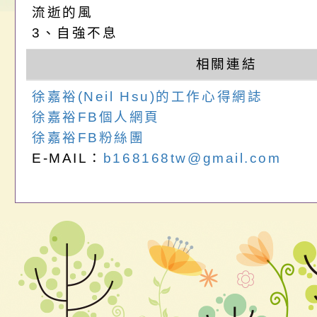
畫」一案， 請教師
年度祖孫樂淘桃－祖
轉知有關銓敘部建置
流逝的風
3、自強不息
請，請查照。
祝活動」海報電子檔
員退休所得重審後實
相關連結
位協助鼓勵所屬同仁
算器」，公立學校退
徐嘉裕(Neil Hsu)的工作心得網誌
關（構）、學校、民
亦可利用
徐嘉裕FB個人網頁
徐嘉裕FB粉絲團
名參加，請查照
E-MAIL：
b168168tw@gmail.com