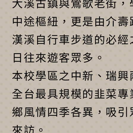
大溪古鎮與鶯歌老街，
中途樞紐，更是由介壽
漢溪自行車步道的必經
日往來遊客眾多。
本校學區之中新、瑞興
全台最具規模的韭菜專
鄉風情四季各異，吸引
來訪。