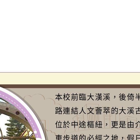
本校前臨大漢溪，後倚
路連結人文薈萃的大溪
位於中途樞紐，更是由
車步道的必經之地，假