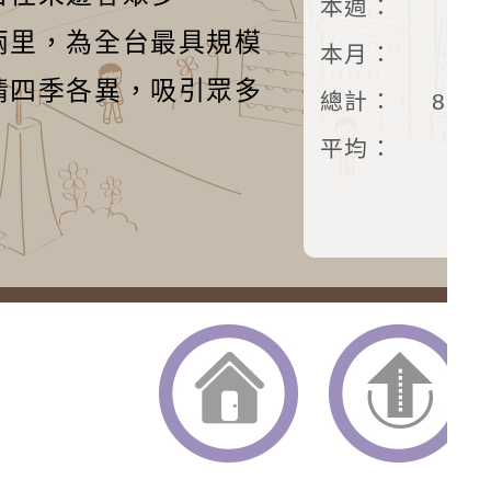
本週：
14
兩里，為全台最具規模
本月：
16
情四季各異，吸引眾多
總計：
874
平均：
返回首頁
返回頂端