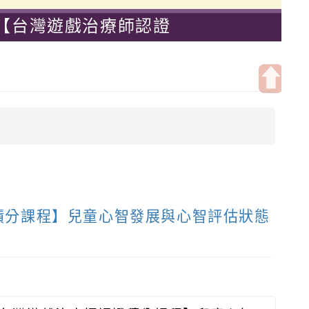
辦【台灣遊戲治療師認證
小學-優質教育國小
開
啟
上
方
區
塊
證積分課程】兒童心智發展與心智評估狀態