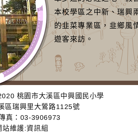
本校學區之中新、瑞興
的韭菜專業區，韭鄉風
遊客來訪。
2020
桃園市大溪區中興國民小學
大溪區瑞興里大鶯路1125號
傳真：03-3906973
網站維護:資訊組