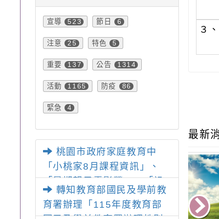
宣導
節日
523
6
３
注意
特色
25
5
重要
公告
137
1314
活動
防疫
1165
86
緊急
4
最新
桃園市政府家庭教育中
「小桃家8月課程資訊」、
「暑期親子電影營」、「祖
轉知教育部國民及學前教
孫樂淘桃」、「愛『原原』
育署辦理「115年度教育部
不絕-親子共學同樂會」、