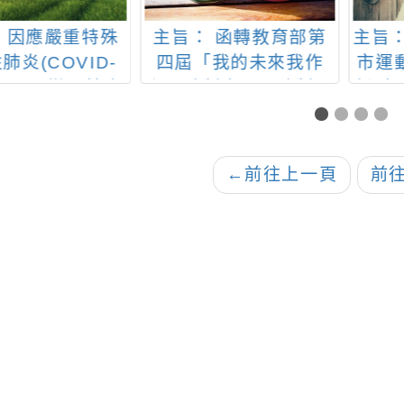
： 函轉教育部第
主旨： 有關110年桃園
「ゲ
「我的未來我作
市運動會(下稱市運)因
防制毒品暨防制霸
新型冠狀病毒肺炎疫情
電影競賽活動，因
取消辦理一案，詳如說
影響，展延作業期
明，請查照
請協助轉知並鼓勵
←
前往上一頁
前
踴躍參加，請查
照。