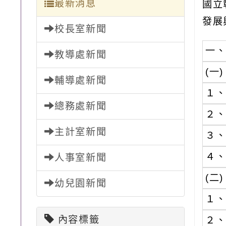
最新消息
國立
發展
校長室新聞
一
教導處新聞
(一)
輔導處新聞
１
總務處新聞
２
主計室新聞
３
４
人事室新聞
(二)
幼兒園新聞
１
內容標籤
２