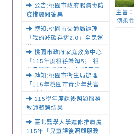
國民及學前教育署辦理性別
「邁向下一站幸福系列講座
公告:桃園市政府腸病毒防
平等教育建置課程與教學人
臺北醫學大學辦
主旨： 因應嚴重特殊
主旨
及成長團體」海報各1份
疫措施問答集
才庫實施計畫」一案， 請教
024臺北醫學大
傳染性肺炎(COVID-
四屆
師踴躍提出申請，請查照。
轉知:桃園市交通局辦理
兒童探索夏令營
19)Omicron變異株疫
主」
(7~8月)」
情，請鼓勵已完成
凌微
「我的減碳存摺2.0」全民運
COVID-19第1劑疫苗
疫情
動
桃園市政府家庭教育中心
接種，並符合第2劑疫
程，
「115年度祖孫樂淘桃－祖
苗接種週數之教職員
所屬
父母節慶祝活動」海報電子
工，儘速至COVID-19
轉知:桃園市衛生局辦理
檔，請貴單位協助鼓勵所屬
公費疫苗預約平臺預約
「115年桃園市青少年菸害
接種第2劑疫苗，請查
同仁及所屬機關（構）、學
防制實體解謎活動」
照。
校、民眾踴躍報名參加，請
115學年度課後照顧服務
查照
教師甄選結果
臺北醫學大學進修推廣處
115年「兒童課後照顧服務