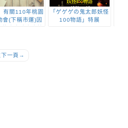
ゲゲの鬼太郎妖怪
轉知: 《112木育玩具
本
100物語」特展
創作競賽-第八屆金趣
心
咪獎》活動訊息
智
往下一頁
→