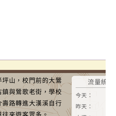
半坪山，校門前的大鶯
流量統計
古鎮與鶯歌老街，學校
今天：
2
介壽路轉進大漢溪自行
昨天：
3
日往來遊客眾多。