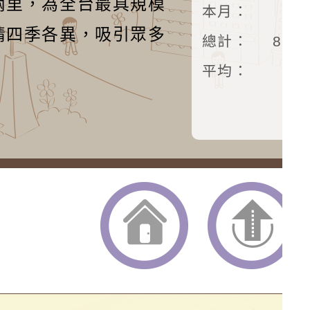
兩里，為全台最具規模
本月：
21
情四季各異，吸引眾多
總計：
879
平均：
返回首頁
返回頂端