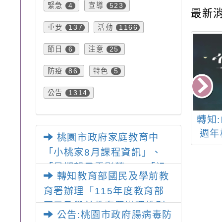
緊急
宣導
4
523
最新
重要
活動
137
1166
節日
注意
6
25
防疫
特色
86
5
公告
1314
交通部「全民嘴
轉知:教育部體育署函
轉知
安全最重要」濾
轉海洋委員會海域遊憩
週年
桃園市政府家庭教育中
挑戰徵件抽獎活
活動安全宣導影片
一：
「小桃家8月課程資訊」、
動
八
「暑期親子電影營」、「祖
轉知教育部國民及學前教
孫樂淘桃」、「愛『原原』
育署辦理「115年度教育部
不絕-親子共學同樂會」、
國民及學前教育署辦理性別
「邁向下一站幸福系列講座
公告:桃園市政府腸病毒防
平等教育建置課程與教學人