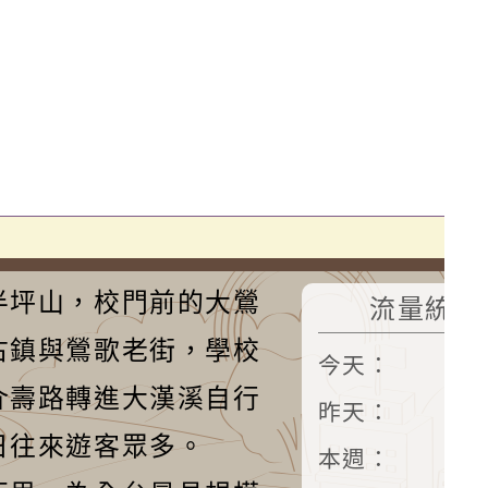
半坪山，校門前的大鶯
流量統計
古鎮與鶯歌老街，學校
今天：
3
介壽路轉進大漢溪自行
昨天：
3
日往來遊客眾多。
本週：
20