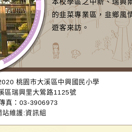
本校學區之中新、瑞興
的韭菜專業區，韭鄉風
遊客來訪。
2020
桃園市大溪區中興國民小學
大溪區瑞興里大鶯路1125號
傳真：03-3906973
網站維護:資訊組