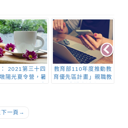
： 2021第三十四
教育部110年度推動教
轉
墩陽光夏令營，暑
育優先區計畫」親職教
陣
月5日～8月24日舉
育講座活動
辦。
往下一頁
→