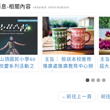
消息-相關內容
related information
:山頂國民小學60
主旨： 檢送本校進修
主旨
校慶系列活動之
推廣處推廣教育中心辦
屆大
創造焦點《小丑
理「2021夏令營-盛夏
假7
怪》馬戲劇團
光年奇幻之旅」營隊簡
章，請惠予公告周知，
並轉知貴屬師生、同仁
←
前往上一頁
前
踴躍報名參加，請查
照。