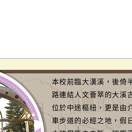
本校前臨大漢溪，後倚
路連結人文薈萃的大溪
位於中途樞紐，更是由
車步道的必經之地，假