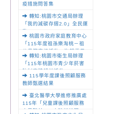
及成長團體」海報各1份
疫措施問答集
才庫實施計畫」一案， 請教
師踴躍提出申請，請查照。
轉知:桃園市交通局辦理
「我的減碳存摺2.0」全民運
動
桃園市政府家庭教育中心
「115年度祖孫樂淘桃－祖
父母節慶祝活動」海報電子
轉知:桃園市衛生局辦理
檔，請貴單位協助鼓勵所屬
「115年桃園市青少年菸害
同仁及所屬機關（構）、學
防制實體解謎活動」
校、民眾踴躍報名參加，請
115學年度課後照顧服務
查照
教師甄選結果
臺北醫學大學進修推廣處
115年「兒童課後照顧服務
人員職前180小時訓練第20