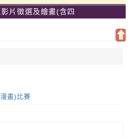
短影片徵選及繪畫(含四
開
啟
上
方
區
塊
漫畫)比賽