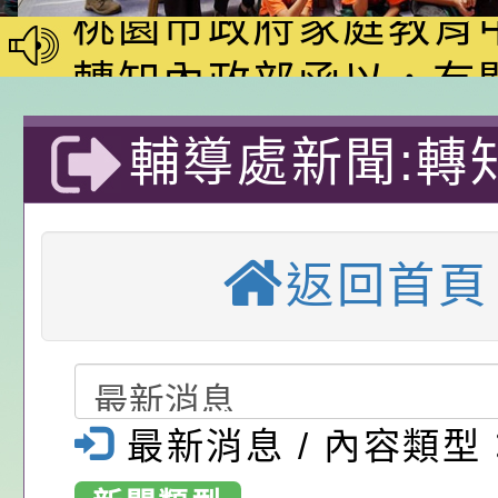
動—儒門初開 智慧
桃園市政府家庭教育
家8月課程資訊」、
轉知內政部函以，有
電影營」、「祖孫樂
員會函釋公務員留職
中興國民小學115學
輔導處新聞:轉
「愛『原原』不絕-
赴陸應申請許可一案
期第1次第7-9招代
本校「115學年度國
市平鎮區山豐國
樂會」、「邁向下一
甄選公告
校課程計畫」核定一
轉知教育部國民及學
返回首頁
列講座及成長團體」
辦理「115年度教育
公告:桃園市政府腸
學生暑假藝術才
前教育署辦理性別平
施問答集
轉知:桃園市交通局
營活動-金雕細
置課程與教學人才庫
減碳存摺2.0」全民
桃園市政府家庭教育中
市大溪區中興國
最新消息 / 內容類型
畫」一案， 請教師
年度祖孫樂淘桃－祖
轉知有關銓敘部建置