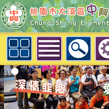
轉知:桃園市平鎮區山豐國民小學學
潛能營活動-金雕細弦-桃園市大溪
「2026桃園市孔廟