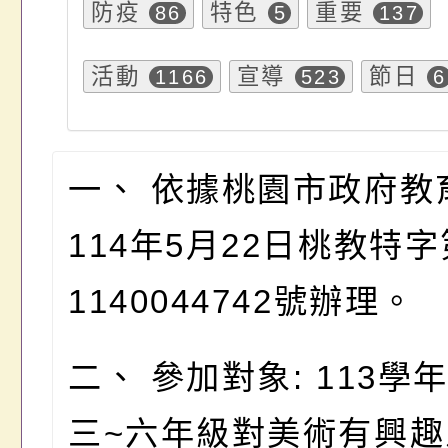
防疫
特色
重要
86
5
137
活動
宣導
節日
1166
523
6
一、 依據桃園市政府教
114年5月22日桃教特字
1140044742號辦理。
二、 參加對象: 113學
三~六年級對美術有興