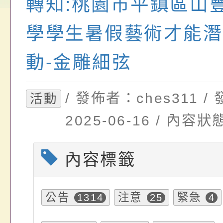
轉知:桃園市平鎮區山
畫」一案， 請教師
年度祖孫樂淘桃－祖
轉知有關銓敘部建置
請，請查照。
祝活動」海報電子檔
員退休所得重審後實
學學生暑假藝術才能潛
位協助鼓勵所屬同仁
算器」，公立學校退
動-金雕細弦
關（構）、學校、民
亦可利用
/ 發佈者：ches311 
活動
名參加，請查照
2025-06-16 / 內
內容標籤
公告
注意
緊急
1314
25
4