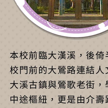
本校前臨大漢溪，後倚
校門前的大鶯路連結人
大溪古鎮與鶯歌老街，
中途樞紐，更是由介壽