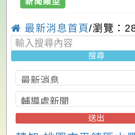
新聞類型
請，請查照。
祝活動」海報電子檔
員退休所得重審後實
「2026桃園市孔廟
優質教育國
位協助鼓勵所屬同仁
算器」，公立學校退
動—儒門初開 智慧
桃園市政府家庭教育
最新消息首頁
/瀏覽：2
關（構）、學校、民
亦可利用
家8月課程資訊」、
轉知內政部函以，有
名參加，請查照
電影營」、「祖孫樂
員會函釋公務員留職
中興國民小學115學
搜尋
「愛『原原』不絕-
赴陸應申請許可一案
期第1次第7-9招代
本校「115學年度國
樂會」、「邁向下一
甄選公告
校課程計畫」核定一
轉知教育部國民及學
列講座及成長團體」
辦理「115年度教育
公告:桃園市政府腸
前教育署辦理性別平
施問答集
轉知:桃園市交通局
送出
置課程與教學人才庫
減碳存摺2.0」全民
桃園市政府家庭教育中