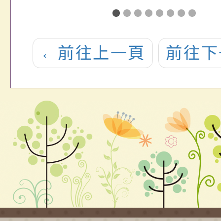
後
心辦理「114學
知能
」
年度特殊教育
習主
←
前往上一頁
前往下
詢
幼兒園身心障
的情
布
礙組學士後教
支持-
部
育學分班(A
的情緒
全
班)」招生訊息