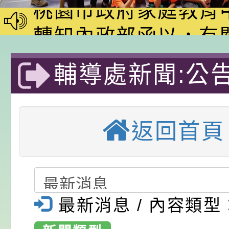
動—儒門初開 智慧
桃園市政府家庭教育
家8月課程資訊」、
轉知內政部函以，有
電影營」、「祖孫樂
員會函釋公務員留職
中興國民小學115學
輔導處新聞:公告
「愛『原原』不絕-
赴陸應申請許可一案
期第1次第7-9招代
本校「115學年度國
校園流感疫苗&
樂會」、「邁向下一
甄選公告
校課程計畫」核定一
轉知教育部國民及學
返回首頁
列講座及成長團體」
辦理「115年度教育
公告:桃園市政府腸
填寫作業-桃園
前教育署辦理性別平
施問答集
轉知:桃園市交通局
中興國民小學-
置課程與教學人才庫
減碳存摺2.0」全民
桃園市政府家庭教育中
國小
最新消息 / 內容類型
畫」一案， 請教師
年度祖孫樂淘桃－祖
轉知有關銓敘部建置