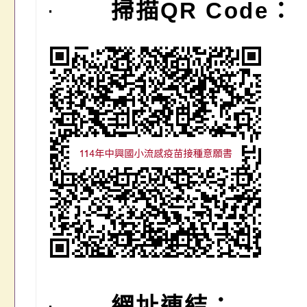
·
掃描
QR Code
：
·
網址連結：