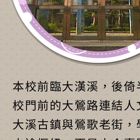
本校前臨大漢溪，後倚
校門前的大鶯路連結人
大溪古鎮與鶯歌老街，