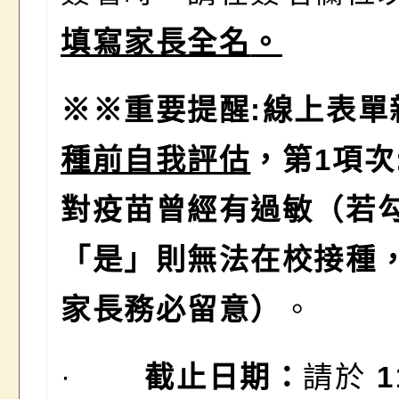
填寫家長全名
。
※※
重要提醒
:
線上表單
種前自我評估
，第
1
項次
對疫苗曾經有過敏（若
「
是
」
則無法在校接種
家長務必留意）
。
·
截止日期：
請於
1