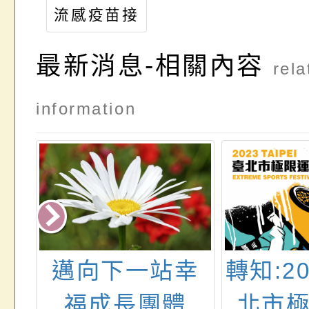
流感疫苗接
種計畫_線
最新消息-相關內容
上意願書Q
rela
R碼_114
年9月22日
information
值
邁向下一站幸
轉知:2
生
福成長團體
北市