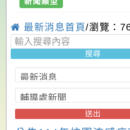
請，請查照。
祝活動」海報電子檔
員退休所得重審後實
「2026桃園市孔廟
新聞類型
位協助鼓勵所屬同仁
算器」，公立學校退
動—儒門初開 智慧
桃園市政府家庭教育
最新消息首頁
/瀏覽：7
關（構）、學校、民
亦可利用
家8月課程資訊」、
轉知內政部函以，有
名參加，請查照
電影營」、「祖孫樂
員會函釋公務員留職
中興國民小學115學
搜尋
「愛『原原』不絕-
赴陸應申請許可一案
期第1次第7-9招代
本校「115學年度國
樂會」、「邁向下一
甄選公告
校課程計畫」核定一
轉知教育部國民及學
列講座及成長團體」
辦理「115年度教育
公告:桃園市政府腸
前教育署辦理性別平
施問答集
轉知:桃園市交通局
送出
置課程與教學人才庫
減碳存摺2.0」全民
桃園市政府家庭教育中