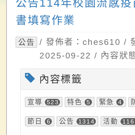
公告114年校園流感疫
畫」一案， 請教師
年度祖孫樂淘桃－祖
轉知有關銓敘部建置
請，請查照。
祝活動」海報電子檔
員退休所得重審後實
書填寫作業
位協助鼓勵所屬同仁
算器」，公立學校退
/ 發佈者：ches610 
公告
關（構）、學校、民
亦可利用
2025-09-22 / 內
名參加，請查照
內容標籤
宣導
特色
緊急
523
5
4
節日
公告
活動
6
1314
116