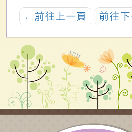
童
←
前往上一頁
前往下
一
說
。