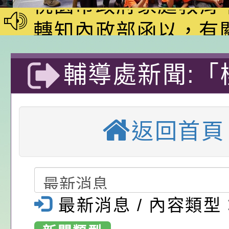
家8月課程資訊」、
轉知內政部函以，有
電影營」、「祖孫樂
員會函釋公務員留職
中興國民小學115學
輔導處新聞:「
「愛『原原』不絕-
赴陸應申請許可一案
期第1次第7-9招代
本校「115學年度國
樂會」、「邁向下一
甄選公告
校課程計畫」核定一
轉知教育部國民及學
115年度兒童
列講座及成長團體」
辦理「115年度教育
公告:桃園市政府腸
返回首頁
服務人員180
前教育署辦理性別平
施問答集
轉知:桃園市交通局
訓練課程」簡章
置課程與教學人才庫
減碳存摺2.0」全民
桃園市政府家庭教育中
表各1份-桃園
畫」一案， 請教師
年度祖孫樂淘桃－祖
轉知有關銓敘部建置
最新消息 / 內容類型