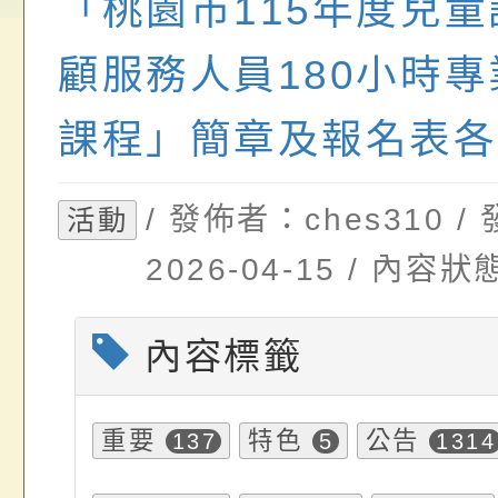
畫」一案， 請教師
年度祖孫樂淘桃－祖
轉知有關銓敘部建置
「桃園市115年度兒
請，請查照。
祝活動」海報電子檔
員退休所得重審後實
顧服務人員180小時
位協助鼓勵所屬同仁
算器」，公立學校退
課程」簡章及報名表各
關（構）、學校、民
亦可利用
/ 發佈者：ches310 
名參加，請查照
活動
2026-04-15 / 內
內容標籤
重要
特色
公告
137
5
1314