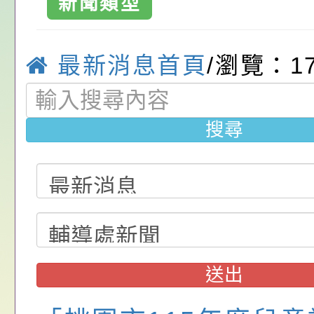
請，請查照。
祝活動」海報電子檔
員退休所得重審後實
「2026桃園市孔廟
新聞類型
中興國民小學-
位協助鼓勵所屬同仁
算器」，公立學校退
動—儒門初開 智慧
桃園市政府家庭教育
國小
最新消息首頁
/瀏覽：1
關（構）、學校、民
亦可利用
家8月課程資訊」、
轉知內政部函以，有
名參加，請查照
電影營」、「祖孫樂
員會函釋公務員留職
中興國民小學115學
搜尋
「愛『原原』不絕-
赴陸應申請許可一案
期第1次第7-9招代
本校「115學年度國
樂會」、「邁向下一
甄選公告
校課程計畫」核定一
轉知教育部國民及學
列講座及成長團體」
辦理「115年度教育
公告:桃園市政府腸
前教育署辦理性別平
施問答集
轉知:桃園市交通局
送出
置課程與教學人才庫
減碳存摺2.0」全民
桃園市政府家庭教育中