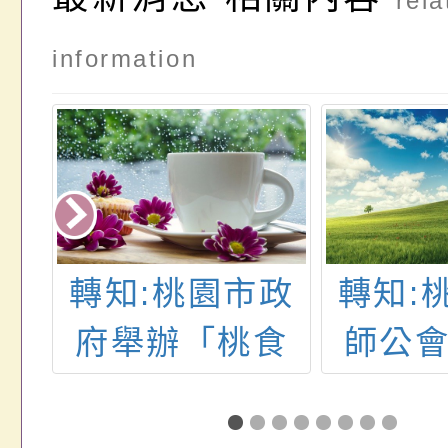
rela
information
財
轉知:桃園市政
轉知:
車
府舉辦「桃食
師公
辦
安心舞動健康
「小
68
嘉年華」活動
訪社