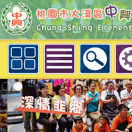
「桃園市115年度兒童課後照顧服務
專業訓練課程」簡章及報名表各1份
中興國民小學
「2026桃園市孔廟
動—儒門初開 智慧
桃園市政府家庭教育