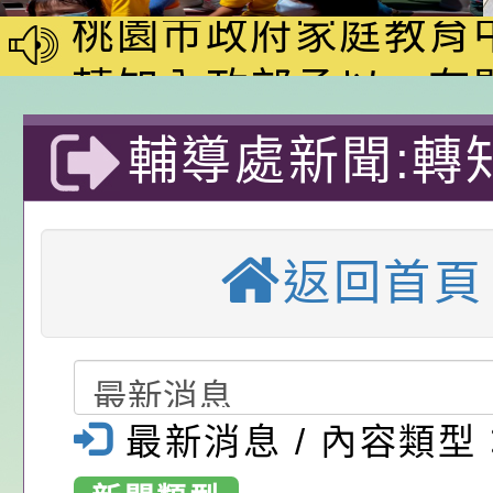
動—儒門初開 智慧
桃園市政府家庭教育
家8月課程資訊」、
轉知內政部函以，有
電影營」、「祖孫樂
員會函釋公務員留職
中興國民小學115學
輔導處新聞:轉
「愛『原原』不絕-
赴陸應申請許可一案
期第1次第7-9招代
本校「115學年度國
市政府2026年
樂會」、「邁向下一
甄選公告
校課程計畫」核定一
轉知教育部國民及學
返回首頁
活動記者會電子
列講座及成長團體」
辦理「115年度教育
公告:桃園市政府腸
前教育署辦理性別平
施問答集
轉知:桃園市交通局
桃園市大溪區中
置課程與教學人才庫
減碳存摺2.0」全民
桃園市政府家庭教育中
小學-優質教
最新消息 / 內容類型
畫」一案， 請教師
年度祖孫樂淘桃－祖
轉知有關銓敘部建置