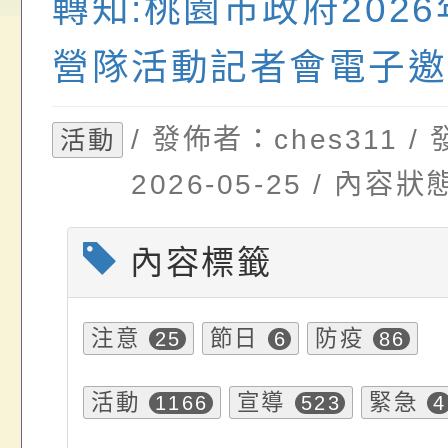
轉知:桃園市政府202
畫」一案， 請教師
年度祖孫樂淘桃－祖
轉知有關銓敘部建置
營隊活動記者會電子邀
請，請查照。
祝活動」海報電子檔
員退休所得重審後實
位協助鼓勵所屬同仁
算器」，公立學校退
/ 發佈者：ches311 
活動
關（構）、學校、民
亦可利用
2026-05-25 / 內
名參加，請查照
內容標籤
注意
節日
防疫
25
6
86
活動
宣導
緊急
1166
523
4