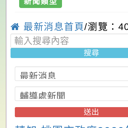
新聞類型
請，請查照。
祝活動」海報電子檔
員退休所得重審後實
「2026桃園市孔廟
位協助鼓勵所屬同仁
算器」，公立學校退
動—儒門初開 智慧
桃園市政府家庭教育
最新消息首頁
/瀏覽：4
關（構）、學校、民
亦可利用
家8月課程資訊」、
轉知內政部函以，有
名參加，請查照
電影營」、「祖孫樂
員會函釋公務員留職
中興國民小學115學
搜尋
「愛『原原』不絕-
赴陸應申請許可一案
期第1次第7-9招代
本校「115學年度國
樂會」、「邁向下一
甄選公告
校課程計畫」核定一
轉知教育部國民及學
列講座及成長團體」
辦理「115年度教育
公告:桃園市政府腸
前教育署辦理性別平
施問答集
轉知:桃園市交通局
送出
置課程與教學人才庫
減碳存摺2.0」全民
桃園市政府家庭教育中