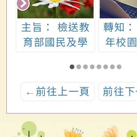
政
主旨： 檢送教
轉知：
防
育部國民及學
年校
創
前教育署委託
樂
國立臺灣師範
大學辦理「110
←
前往上一頁
前往下
學年度健康促
進學校輔導計
畫」健康體位