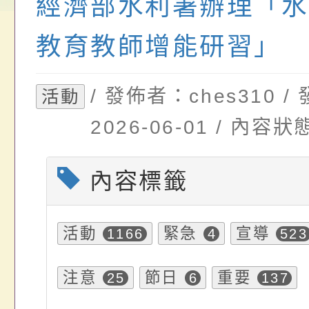
經濟部水利署辦理「水
請，請查照。
祝活動」海報電子檔
員退休所得重審後實
教育教師增能研習」
位協助鼓勵所屬同仁
算器」，公立學校退
關（構）、學校、民
亦可利用
/ 發佈者：ches310 
活動
名參加，請查照
2026-06-01 / 內
內容標籤
活動
緊急
宣導
1166
4
523
注意
節日
重要
25
6
137