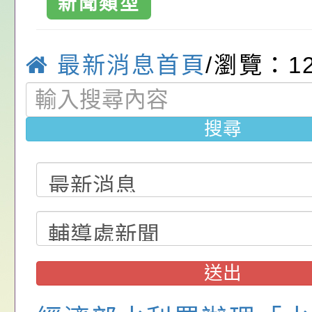
新聞類型
位協助鼓勵所屬同仁
算器」，公立學校退
動—儒門初開 智慧
桃園市政府家庭教育
關（構）、學校、民
亦可利用
家8月課程資訊」、
轉知內政部函以，有
最新消息首頁
/瀏覽：1
名參加，請查照
電影營」、「祖孫樂
員會函釋公務員留職
中興國民小學115學
「愛『原原』不絕-
赴陸應申請許可一案
期第1次第7-9招代
本校「115學年度國
搜尋
樂會」、「邁向下一
甄選公告
校課程計畫」核定一
轉知教育部國民及學
列講座及成長團體」
辦理「115年度教育
公告:桃園市政府腸
前教育署辦理性別平
施問答集
轉知:桃園市交通局
置課程與教學人才庫
減碳存摺2.0」全民
桃園市政府家庭教育中
送出
畫」一案， 請教師
年度祖孫樂淘桃－祖
轉知有關銓敘部建置