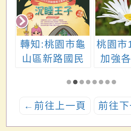
生
轉知:桃園市龜
桃園市
力
山區新路國民
加強
驗
小學舉辦2025
員及
魔法音樂會
知
《沉睡王子》
←
前往上一頁
前往下
兒童互動式劇
場表演活動