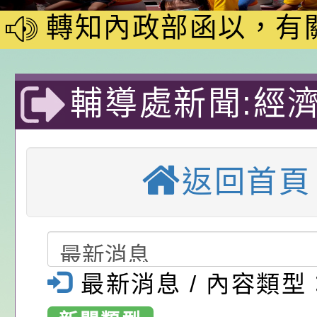
家8月課程資訊」、
轉知內政部函以，有
電影營」、「祖孫樂
員會函釋公務員留職
中興國民小學115學
「愛『原原』不絕-
赴陸應申請許可一案
期第1次第7-9招代
本校「115學年度國
輔導處新聞:經
樂會」、「邁向下一
甄選公告
校課程計畫」核定一
轉知教育部國民及學
署辦理「水利防
列講座及成長團體」
辦理「115年度教育
公告:桃園市政府腸
返回首頁
教師增能研習」
前教育署辦理性別平
施問答集
轉知:桃園市交通局
置課程與教學人才庫
減碳存摺2.0」全民
桃園市政府家庭教育中
大溪區中興國民
畫」一案， 請教師
年度祖孫樂淘桃－祖
轉知有關銓敘部建置
質教育國
最新消息 / 內容類型
請，請查照。
祝活動」海報電子檔
員退休所得重審後實
「2026桃園市孔廟