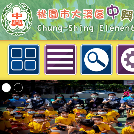
經濟部水利署辦理「水利防災教育教
桃園市大溪區中興國民小學
「2026桃園市孔廟
動—儒門初開 智慧
桃園市政府家庭教育