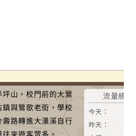
半坪山，校門前的大鶯
流量統計
古鎮與鶯歌老街，學校
今天：
3
介壽路轉進大漢溪自行
昨天：
3
日往來遊客眾多。