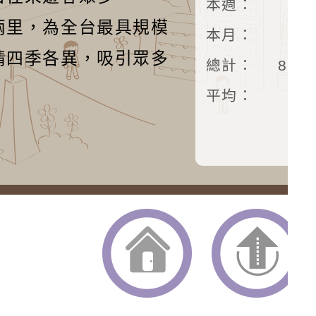
本週：
15
兩里，為全台最具規模
本月：
17
情四季各異，吸引眾多
總計：
875
平均：
返回首頁
返回頂端