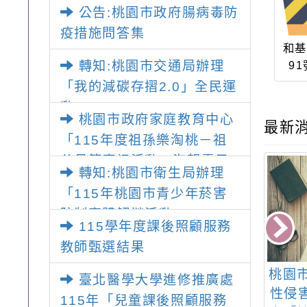
國民及學前教育署辦理性別
「邁向下一站幸福系列講座
公告:桃園市政府腸病毒防
平等教育建置課程與教學人
及成長團體」海報各1份
疫措施問答集
才庫實施計畫」一案， 請教
和基
師踴躍提出申請，請查照。
91
轉知:桃園市交通局辦理
「我的減碳存摺2.0」全民運
動
桃園市政府家庭教育中心
最新
「115年度祖孫樂淘桃－祖
父母節慶祝活動」海報電子
轉知:桃園市衛生局辦理
檔，請貴單位協助鼓勵所屬
「115年桃園市青少年菸害
同仁及所屬機關（構）、學
防制實體解謎活動」
校、民眾踴躍報名參加，請
115學年度課後照顧服務
查照
教師甄選結果
立幸福國民中學
轉知:「紙風車368鄉鎮
桃園
臺北醫學大學進修推廣處
15年度暑假區域
市區兒童藝術工程－永
性侵
115年「兒童課後照顧服務