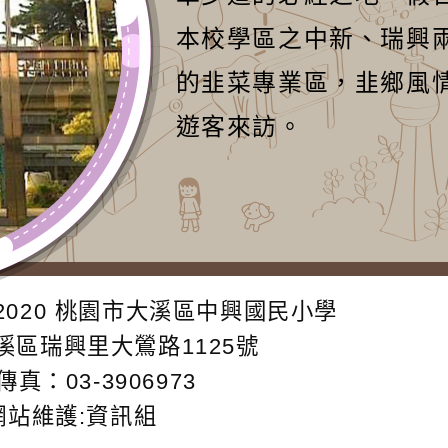
本校學區之中新、瑞興
的韭菜專業區，韭鄉風
遊客來訪。
2020
桃園市大溪區中興國民小學
大溪區瑞興里大鶯路1125號
傳真：03-3906973
網站維護:資訊組