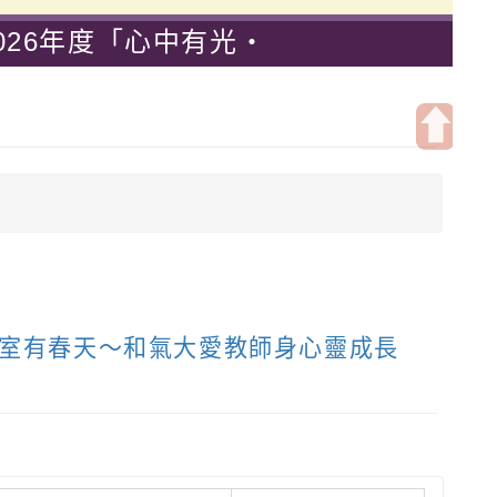
26年度「心中有光・
小學-優質教育國小
開
啟
上
方
區
塊
教室有春天～和氣大愛教師身心靈成長