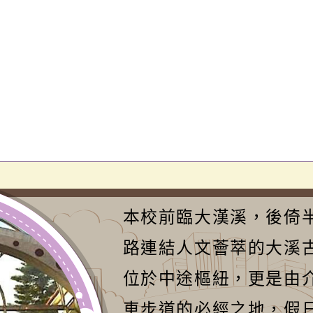
本校前臨大漢溪，後倚
路連結人文薈萃的大溪
位於中途樞紐，更是由
車步道的必經之地，假