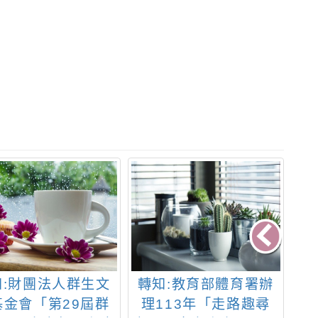
知:財團法人群生文
轉知:教育部體育署辦
轉
基金會「第29屆群
理113年「走路趣尋
視