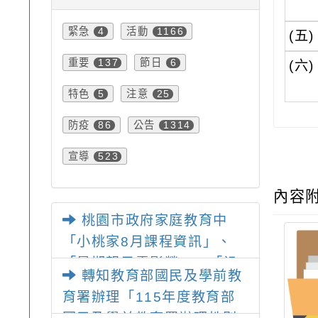
緊急
活動
4
1166
(五)
重要
節日
137
6
(六)
特色
注意
5
25
防疫
公告
86
1314
宣導
523
內容
桃園市政府家庭教育中
「小桃家8月課程資訊」、
「暑期親子電影營」、「祖
轉知教育部國民及學前教
孫樂淘桃」、「愛『原原』
育署辦理「115年度教育部
不絕-親子共學同樂會」、