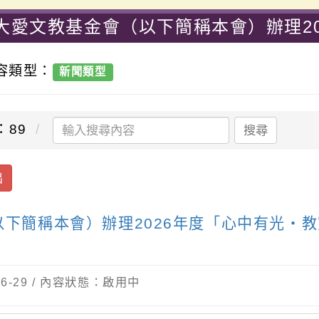
大愛文教基金會（以下簡稱本會）辦理20
靈成長營」資訊-桃園市大溪區中興國民
內容類型：
新聞類型
：89
搜尋
出
下簡稱本會）辦理2026年度「心中有光・
-06-29 / 內容狀態：啟用中