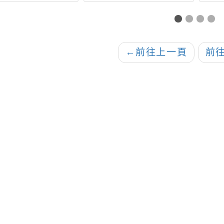
性別暴力防治影像
情緒穩定的孩子：
生杯
影展」活動計畫書
SEL×情緒陪伴×父母
寫
報各1份，請貴校
調節一次學會
生踴躍報名參加
←
前往上一頁
前