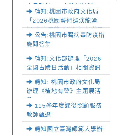
探與體驗育樂營
續啟航」活動
度「
人員職前180小時訓練第20
畫及報名簡章，
巡迴
轉知:桃園市政府文化局
期」招生資訊
協助宣傳並鼓勵
及海
「2026桃園藝術巡演龍潭
生踴躍參加
師
場-宋坤傳藝《酬神》擊樂表
公告:桃園市腸病毒防疫措
演」
施問答集
轉知:文化部辦理「2026
全國古蹟日活動」相關資訊
轉知: 桃園市政府文化局
辦理《植地有聲》主題展活
動
115學年度課後照顧服務
教師甄選
轉知國立臺灣師範大學辦