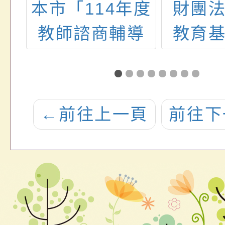
福
本市「114年度
財團
意
教師諮商輔導
教育
轉
支持服務」新
理生命
源
增合作諮商所
師研
3
一案
「生命
←
前往上一頁
前往下
尋覓