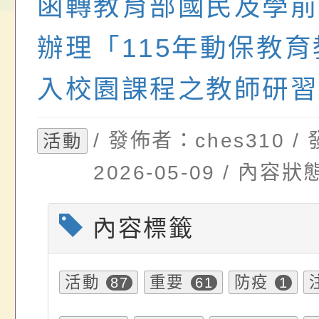
函轉教育部國民及學前
畫」一案， 請教師
年度祖孫樂淘桃－祖
轉知有關銓敘部建置
請，請查照。
祝活動」海報電子檔
員退休所得重審後實
辦理「115年動保教
位協助鼓勵所屬同仁
算器」，公立學校退
入校園課程之教師研習
關（構）、學校、民
亦可利用
/ 發佈者：ches310 
活動
名參加，請查照
2026-05-09 / 內
內容標籤
活動
重要
防疫
87
61
1