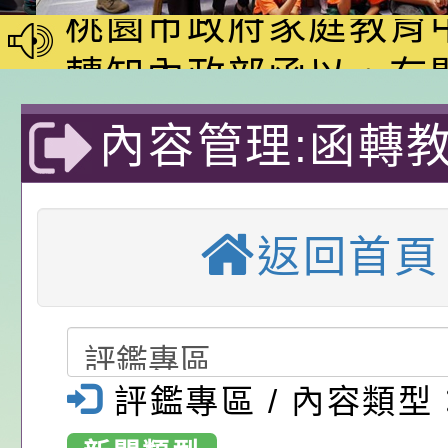
動—儒門初開 智慧
桃園市政府家庭教育
家8月課程資訊」、
轉知內政部函以，有
電影營」、「祖孫樂
員會函釋公務員留職
中興國民小學115學
內容管理:函轉
「愛『原原』不絕-
赴陸應申請許可一案
期第1次第7-9招代
本校「115學年度國
民及學前教育
樂會」、「邁向下一
甄選公告
校課程計畫」核定一
轉知教育部國民及學
返回首頁
列講座及成長團體」
辦理「115年度教育
公告:桃園市政府腸
「115年動保
前教育署辦理性別平
施問答集
轉知:桃園市交通局
融入校園課程之
置課程與教學人才庫
減碳存摺2.0」全民
桃園市政府家庭教育中
習」活動-桃園
評鑑專區 / 內容類型
畫」一案， 請教師
年度祖孫樂淘桃－祖
轉知有關銓敘部建置