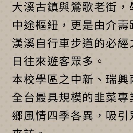
大溪古鎮與鶯歌老街，
中途樞紐，更是由介壽
漢溪自行車步道的必經
日往來遊客眾多。
本校學區之中新、瑞興
全台最具規模的韭菜專
鄉風情四季各異，吸引