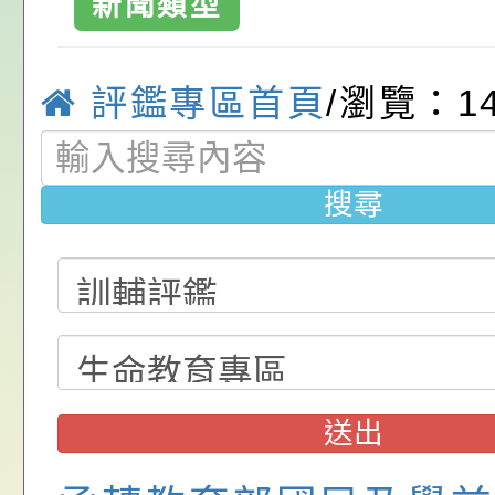
新聞類型
中興國民小學-
請，請查照。
祝活動」海報電子檔
員退休所得重審後實
「2026桃園市孔廟
位協助鼓勵所屬同仁
算器」，公立學校退
動—儒門初開 智慧
桃園市政府家庭教育
國小
評鑑專區首頁
/瀏覽：1
關（構）、學校、民
亦可利用
家8月課程資訊」、
轉知內政部函以，有
名參加，請查照
電影營」、「祖孫樂
員會函釋公務員留職
中興國民小學115學
搜尋
「愛『原原』不絕-
赴陸應申請許可一案
期第1次第7-9招代
本校「115學年度國
樂會」、「邁向下一
甄選公告
校課程計畫」核定一
轉知教育部國民及學
列講座及成長團體」
辦理「115年度教育
公告:桃園市政府腸
前教育署辦理性別平
施問答集
轉知:桃園市交通局
送出
置課程與教學人才庫
減碳存摺2.0」全民
桃園市政府家庭教育中