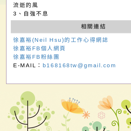
畫」一案， 請教師
年度祖孫樂淘桃－祖
轉知有關銓敘部建置
流逝的風
3、自強不息
請，請查照。
祝活動」海報電子檔
員退休所得重審後實
相關連結
位協助鼓勵所屬同仁
算器」，公立學校退
徐嘉裕(Neil Hsu)的工作心得網誌
關（構）、學校、民
亦可利用
徐嘉裕FB個人網頁
徐嘉裕FB粉絲團
名參加，請查照
E-MAIL：
b168168tw@gmail.com