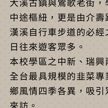
大溪古鎮與鶯歌老街，
中途樞紐，更是由介壽
漢溪自行車步道的必經
日往來遊客眾多。
本校學區之中新、瑞興
全台最具規模的韭菜專
鄉風情四季各異，吸引
來訪。