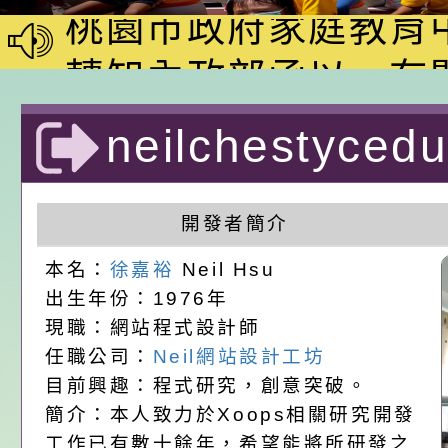
動—儒門初開 智慧
桃園市政府家庭教育
家8月課程資訊」、
轉知內政部函以，有
電影營」、「祖孫樂
員會函釋公務員留職
中興國民小學115學
neilchestyc
「愛『原原』不絕-
赴陸應申請許可一案
期第1次第7-9招代
本校「115學年度國
計者：徐嘉裕 Nei
樂會」、「邁向下一
甄選公告
校課程計畫」核定一
轉知教育部國民及學
開發者簡介
列講座及成長團體」
辦理「115年度教育
公告:桃園市政府腸
本名：
徐嘉裕
Neil Hsu
出生年份：1976年
前教育署辦理性別平
施問答集
轉知:桃園市交通局
現職：網站程式設計師
任職公司：
Neil網站設計工坊
置課程與教學人才庫
減碳存摺2.0」全民
桃園市政府家庭教育中
目前興趣：程式研究，創意突破。
畫」一案， 請教師
年度祖孫樂淘桃－祖
轉知有關銓敘部建置
簡介：本人致力於Xoops相關研究開發
工作已有數十餘年，希望能將所研發之