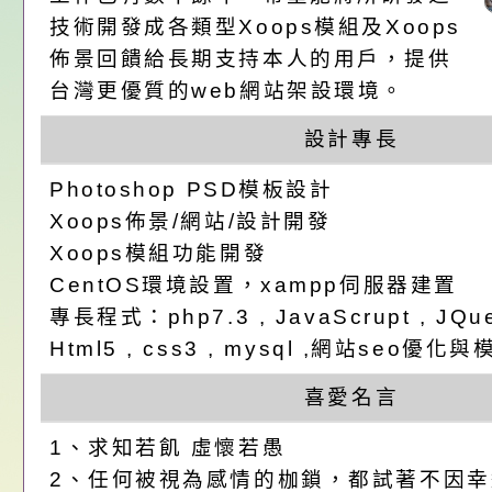
請，請查照。
祝活動」海報電子檔
員退休所得重審後實
「2026桃園市孔廟
技術開發成各類型Xoops模組及Xoops
佈景回饋給長期支持本人的用戶，提供
位協助鼓勵所屬同仁
算器」，公立學校退
動—儒門初開 智慧
桃園市政府家庭教育
台灣更優質的web網站架設環境。
關（構）、學校、民
亦可利用
家8月課程資訊」、
轉知內政部函以，有
設計專長
名參加，請查照
電影營」、「祖孫樂
員會函釋公務員留職
中興國民小學115學
Photoshop PSD模板設計
Xoops佈景/網站/設計開發
「愛『原原』不絕-
赴陸應申請許可一案
期第1次第7-9招代
本校「115學年度國
Xoops模組功能開發
CentOS環境設置，xampp伺服器建置
樂會」、「邁向下一
甄選公告
校課程計畫」核定一
轉知教育部國民及學
專長程式：php7.3 , JavaScrupt , JQuer
列講座及成長團體」
辦理「115年度教育
公告:桃園市政府腸
Html5 , css3 , mysql ,網站seo
前教育署辦理性別平
施問答集
轉知:桃園市交通局
喜愛名言
1、求知若飢 虛懷若愚
置課程與教學人才庫
減碳存摺2.0」全民
桃園市政府家庭教育中
2、任何被視為感情的枷鎖，都試著不因