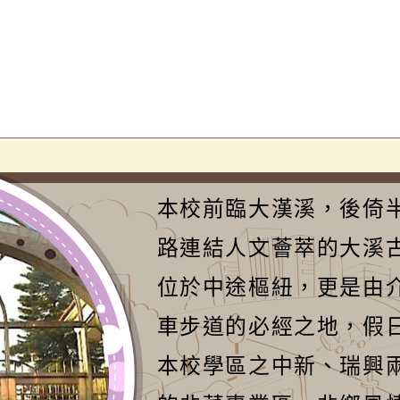
本校前臨大漢溪，後倚
路連結人文薈萃的大溪
位於中途樞紐，更是由
車步道的必經之地，假
本校學區之中新、瑞興