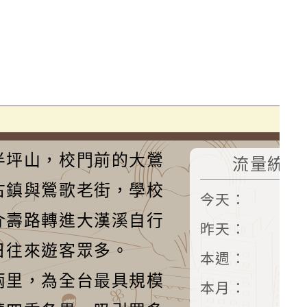
半坪山，校門前的大鶯
流量統計
古鎮與鶯歌老街，學校
今天：
介壽路轉進大漢溪自行
昨天：
3
日往來遊客眾多。
本週：
13
兩里，為全台最具規模
本月：
14