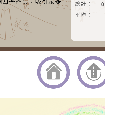
情四季各異，吸引眾多
總計：
872
平均：
返回首頁
返回頂端