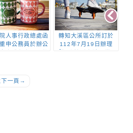
院人事行政總處函
轉知大溪區公所訂於
有
重申公務員於辦公
112年7月19日辦理
職
應盡職負責，不得
「提升性別意識－從二
上班時間從事與公
元到多元性別」研習
定
務無關之行為
班，開放機關學校自由
員
報名參加一案
往下一頁
→