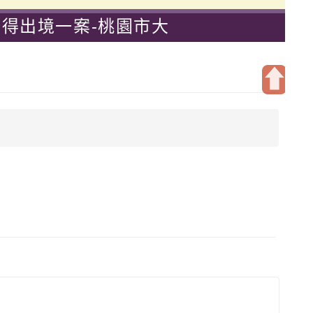
得出境一案-桃園市大
開
啟
上
方
區
塊