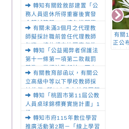
金額試算器」，公立學校退
轉知有關銓敘部建置「公
休教職員亦可利用
務人員退休所得重審後實發
金額試算器」，請各機關學
有關未滿3個月之代理教
校轉知所屬退休人員多加利
務人員保障暨培
有關行政院人事行政總
有關1
師擬採計職前曾任代理教師
用
會訂定之「政府
處「公教人員退休撫卹
正公
年資，請依規定比照專任教
轉知「公益揭弊者保護法
場霸凌調查作業
試算系統」新增「一般
撫卹
師提敘薪級一案
指引」1份
人員使用退休試算作
條文
第十一條第一項第二款裁罰
業」功能，並於112年
基準」業經法務部於一百十
有關教育部函以，有關公
7月6日上線一案。
五年七月七日以法廉字第
立高級中等以下學校教師採
11506001470號令訂定發
計曾任2所以上公立幼兒園契
布，並自一百十四年七月二
轉知「桃園市第11屆公教
約進用教保員及私立幼兒園
十二日生效，檢送行政規則
人員桌球錦標賽實施計畫」1
專任教師年資相關疑義一案
規定（含總說明及逐點說
份
轉知市府115年數位學習
明）1份
推廣活動第2期－「線上學習