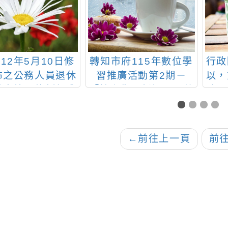
12年5月10日修
轉知市府115年數位學
行政
布之公務人員退休
習推廣活動第2期－
以，
基金管理條例部分
「線上學習新視界，數
時間
之施行日期一案
位淘學趣無窮」活動文
利用
宣及海報各1份，請配
合推廣運用並鼓勵同仁
←
前往上一頁
前
踴躍上網學習