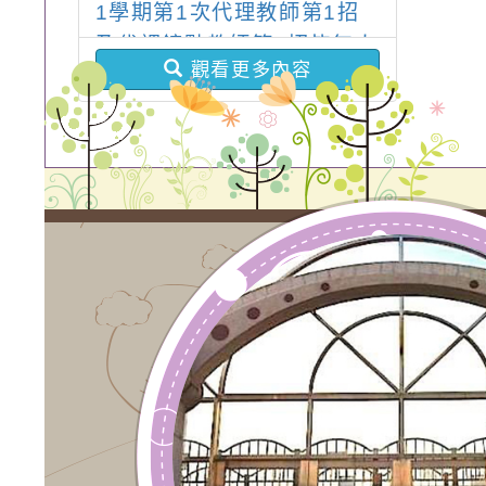
1學期第1次代理教師第1招
及代課鐘點教師第1招皆無人
觀看更多內容
報名，續辦第2次甄選，詳見
內容說明(因遇颱風放假，招
考往後順延)。