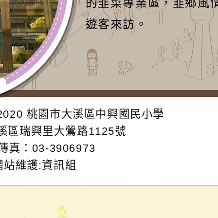
的韭菜專業區，韭鄉風
遊客來訪。
2020
桃園市大溪區中興國民小學
大溪區瑞興里大鶯路1125號
傳真：03-3906973
網站維護:資訊組