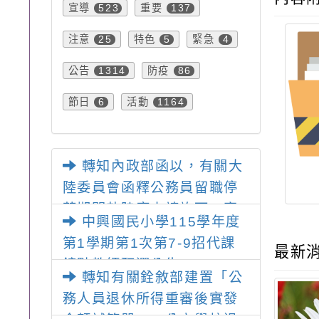
宣導
重要
523
137
注意
特色
緊急
25
5
4
公告
防疫
1314
86
節日
活動
6
1164
轉知內政部函以，有關大
陸委員會函釋公務員留職停
薪期間赴陸應申請許可一案
中興國民小學115學年度
第1學期第1次第7-9招代課
最新
鐘點教師甄選公告
轉知有關銓敘部建置「公
務人員退休所得重審後實發