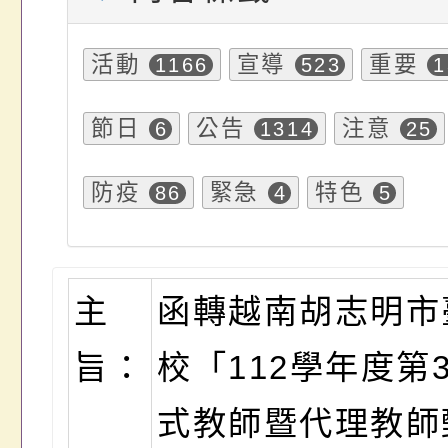
活動
宣導
重要
1166
523
1
節日
公告
注意
6
1314
25
防疫
緊急
特色
86
4
5
主
函轉越南胡志明市
旨：
校「112學年度第
式教師暨代理教師