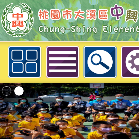
函轉越南胡志明市臺灣學校「112
教師暨代理教師甄選簡章」1份（
助公告周知，請查照。-桃園市大溪
「2026桃園市孔廟