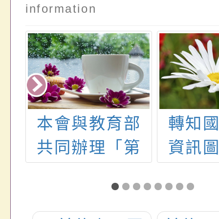
information
年度
本會與教育部
轉知
辦
共同辦理「第
資訊
領
十三屆廣達游
理「2
藝
藝獎-創意教學
背包客