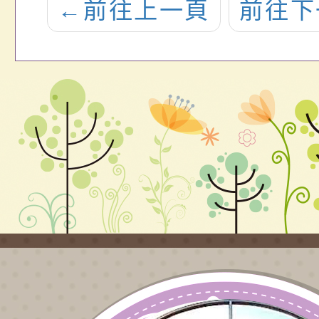
師
決賽暨觀摩
計大
←
前往上一頁
前往下
能
會」，敬請貴
校
校公告及鼓勵
參
校內教師參
。
與，請 查照。