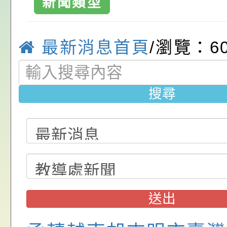
新聞類型
助公告周知，請
請，請查照。
祝活動」海報電子檔
員退休所得重審後實
「2026桃園市孔廟
位協助鼓勵所屬同仁
算器」，公立學校退
動—儒門初開 智慧
桃園市政府家庭教育
桃園市大溪區中
最新消息首頁
/瀏覽：6
關（構）、學校、民
亦可利用
家8月課程資訊」、
轉知內政部函以，有
小學-優質教
名參加，請查照
電影營」、「祖孫樂
員會函釋公務員留職
中興國民小學115學
搜尋
「愛『原原』不絕-
赴陸應申請許可一案
期第1次第7-9招代
本校「115學年度國
樂會」、「邁向下一
甄選公告
校課程計畫」核定一
轉知教育部國民及學
列講座及成長團體」
辦理「115年度教育
公告:桃園市政府腸
前教育署辦理性別平
施問答集
轉知:桃園市交通局
送出
置課程與教學人才庫
減碳存摺2.0」全民
桃園市政府家庭教育中