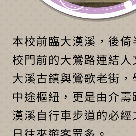
本校前臨大漢溪，後倚
校門前的大鶯路連結人
大溪古鎮與鶯歌老街，
中途樞紐，更是由介壽
漢溪自行車步道的必經
日往來遊客眾多。