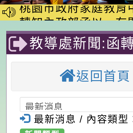
動—儒門初開 智慧
桃園市政府家庭教育
家8月課程資訊」、
轉知內政部函以，有
電影營」、「祖孫樂
員會函釋公務員留職
中興國民小學115學
教導處新聞:函
「愛『原原』不絕-
赴陸應申請許可一案
期第1次第7-9招代
本校「115學年度國
志明市臺灣學校
樂會」、「邁向下一
甄選公告
校課程計畫」核定一
轉知教育部國民及學
返回首頁
列講座及成長團體」
辦理「115年度教育
公告:桃園市政府腸
學年度第3次正
前教育署辦理性別平
施問答集
轉知:桃園市交通局
暨代理教師甄選
置課程與教學人才庫
減碳存摺2.0」全民
桃園市政府家庭教育中
1份（如附件）
最新消息 / 內容類型
畫」一案， 請教師
年度祖孫樂淘桃－祖
轉知有關銓敘部建置