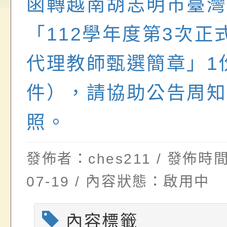
函轉越南胡志明市臺灣
畫」一案， 請教師
年度祖孫樂淘桃－祖
轉知有關銓敘部建置
「112學年度第3次正
請，請查照。
祝活動」海報電子檔
員退休所得重審後實
位協助鼓勵所屬同仁
算器」，公立學校退
代理教師甄選簡章」1
關（構）、學校、民
亦可利用
件），請協助公告周知
名參加，請查照
照。
發佈者：ches211 / 發佈時間
07-19 / 內容狀態：啟用中
內容標籤