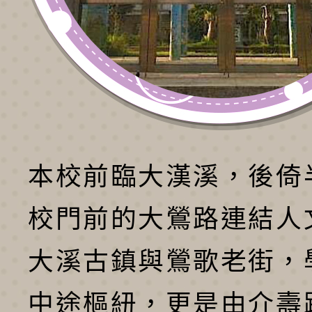
本校前臨大漢溪，後倚
校門前的大鶯路連結人
大溪古鎮與鶯歌老街，
中途樞紐，更是由介壽