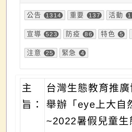
公告
重要
活動
1314
137
1
宣導
防疫
特色
523
86
5
注意
緊急
25
4
主
台灣生態教育推廣
旨：
舉辦「eye上大自
~2022暑假兒童