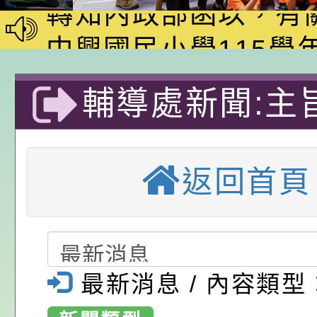
家8月課程資訊」、
轉知內政部函以，有
電影營」、「祖孫樂
員會函釋公務員留職
中興國民小學115學
「愛『原原』不絕-
赴陸應申請許可一案
期第1次第7-9招代
本校「115學年度國
輔導處新聞:主
樂會」、「邁向下一
甄選公告
校課程計畫」核定一
轉知教育部國民及學
灣生態教育推廣
列講座及成長團體」
辦理「115年度教育
公告:桃園市政府腸
返回首頁
前教育署辦理性別平
施問答集
轉知:桃園市交通局
舉辦「eye上
置課程與教學人才庫
減碳存摺2.0」全民
桃園市政府家庭教育中
~2022暑假兒
畫」一案， 請教師
年度祖孫樂淘桃－祖
轉知有關銓敘部建置
令營」活動，
最新消息 / 內容類型
請，請查照。
祝活動」海報電子檔
員退休所得重審後實
檢送財團法人台灣優