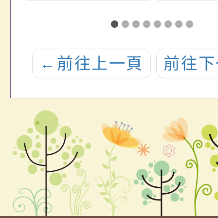
暨
中心1
唱
第1學
聯
育諮
←
前往上一頁
前往下
·