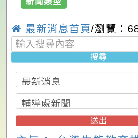
位協助鼓勵所屬同仁
算器」，公立學校退
發展協會辦理115年
桃園市政府家庭教育
新聞類型
加。-桃園市大
關（構）、學校、民
亦可利用
看國產豬肉生產流程
家8月課程資訊」、
轉知內政部函以，有
國民小學-優質
最新消息首頁
/瀏覽：6
名參加，請查照
一案，請查照。
電影營」、「祖孫樂
員會函釋公務員留職
中興國民小學115學
「愛『原原』不絕-
赴陸應申請許可一案
期第1次第7-9招代
本校「115學年度國
搜尋
樂會」、「邁向下一
甄選公告
校課程計畫」核定一
轉知教育部國民及學
列講座及成長團體」
辦理「115年度教育
公告:桃園市政府腸
前教育署辦理性別平
施問答集
轉知:桃園市交通局
置課程與教學人才庫
減碳存摺2.0」全民
桃園市政府家庭教育中
送出
畫」一案， 請教師
年度祖孫樂淘桃－祖
轉知有關銓敘部建置