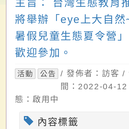
主旨： 台灣生態教育
請，請查照。
祝活動」海報電子檔
員退休所得重審後實
檢送財團法人台灣優
位協助鼓勵所屬同仁
算器」，公立學校退
發展協會辦理115年
將舉辦「eye上大自然~
關（構）、學校、民
亦可利用
看國產豬肉生產流程
暑假兒童生態夏令營」
名參加，請查照
一案，請查照。
歡迎參加。
/ 發佈者：訪客 /
活動
公告
間：2022-04-12
態：啟用中
內容標籤