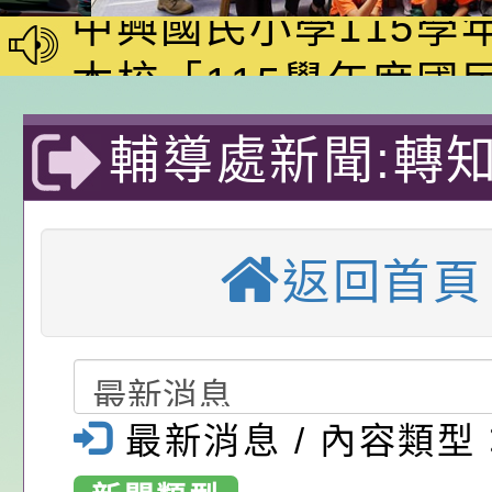
員會函釋公務員留職
中興國民小學115學
赴陸應申請許可一案
期第1次第7-9招代
本校「115學年度國
甄選公告
校課程計畫」核定一
轉知教育部國民及學
輔導處新聞:轉
辦理「115年度教育
公告:桃園市政府腸
臺灣大學辦理「
前教育署辦理性別平
施問答集
轉知:桃園市交通局
返回首頁
置課程與教學人才庫
減碳存摺2.0」全民
桃園市政府家庭教育中
長工作坊」，提
畫」一案， 請教師
年度祖孫樂淘桃－祖
轉知有關銓敘部建置
因應學生心理健
請，請查照。
祝活動」海報電子檔
員退休所得重審後實
檢送財團法人台灣優
知能-桃園市大
最新消息 / 內容類型
位協助鼓勵所屬同仁
算器」，公立學校退
發展協會辦理115年
轉知:桃園市衛生局辦