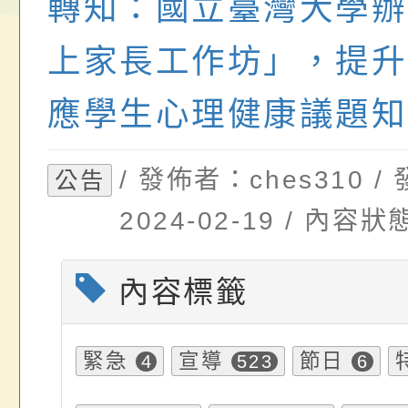
轉知：國立臺灣大學辦
位協助鼓勵所屬同仁
算器」，公立學校退
發展協會辦理115年
轉知:桃園市衛生局辦
關（構）、學校、民
亦可利用
看國產豬肉生產流程
年桃園市青少年菸害
上家長工作坊」，提升
名參加，請查照
一案，請查照。
解謎活動」
應學生心理健康議題知
/ 發佈者：ches310 
公告
2024-02-19 / 內
內容標籤
緊急
宣導
節日
4
523
6