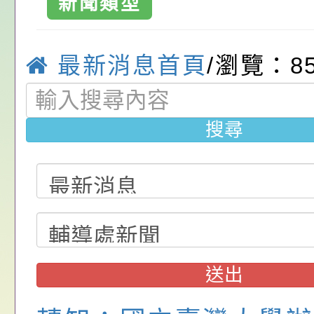
新聞類型
關（構）、學校、民
亦可利用
看國產豬肉生產流程
年桃園市青少年菸害
轉知內政部函以，有
國民小學-優質
名參加，請查照
一案，請查照。
解謎活動」
員會函釋公務員留職
中興國民小學115學
最新消息首頁
/瀏覽：8
赴陸應申請許可一案
期第1次第7-9招代
本校「115學年度國
甄選公告
校課程計畫」核定一
轉知教育部國民及學
搜尋
辦理「115年度教育
公告:桃園市政府腸
前教育署辦理性別平
施問答集
轉知:桃園市交通局
置課程與教學人才庫
減碳存摺2.0」全民
桃園市政府家庭教育中
畫」一案， 請教師
年度祖孫樂淘桃－祖
轉知有關銓敘部建置
送出
請，請查照。
祝活動」海報電子檔
員退休所得重審後實
檢送財團法人台灣優