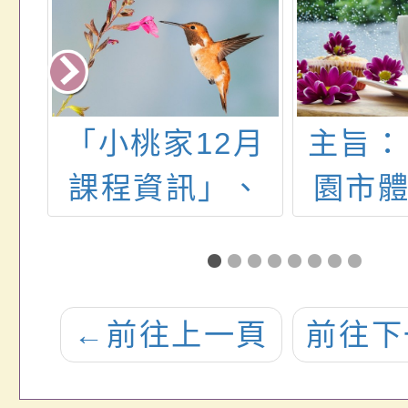
部
「小桃家12月
主旨：
生
課程資訊」、
園市
件
「家長Me
自由
Time：自我療
(下稱
癒電影沙龍」
理「1
←
前往上一頁
前往下
海報各1份
運動