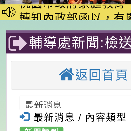
家8月課程資訊」、
轉知內政部函以，有
電影營」、「祖孫樂
員會函釋公務員留職
中興國民小學115學
輔導處新聞:檢
「愛『原原』不絕-
赴陸應申請許可一案
期第1次第7-9招代
本校「115學年度國
樂會」、「邁向下一
甄選公告
校課程計畫」核定一
轉知教育部國民及學
110年度自學
列講座及成長團體」
辦理「115年度教育
公告:桃園市政府腸
返回首頁
中小學 畢業程
前教育署辦理性別平
施問答集
轉知:桃園市交通局
心障礙國民)學
置課程與教學人才庫
減碳存摺2.0」全民
桃園市政府家庭教育中
試簡章1份-桃
畫」一案， 請教師
年度祖孫樂淘桃－祖
轉知有關銓敘部建置
最新消息 / 內容類型