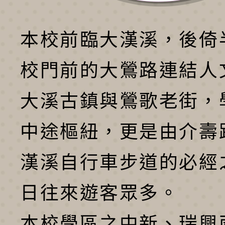
本校前臨大漢溪，後倚
校門前的大鶯路連結人
大溪古鎮與鶯歌老街，
中途樞紐，更是由介壽
漢溪自行車步道的必經
日往來遊客眾多。
本校學區之中新、瑞興