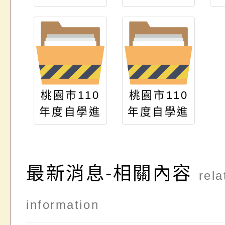
修國民小學
畢業程度學
力鑑定考試
報名表
桃園市110
桃園市110
年度自學進
年度自學進
修國民中小
修國民中學
學 畢業程
畢業程度學
度(含身心
力鑑定考試
最新消息-相關內容
rela
障礙國民)
報名表
學力鑑定考
information
試簡章