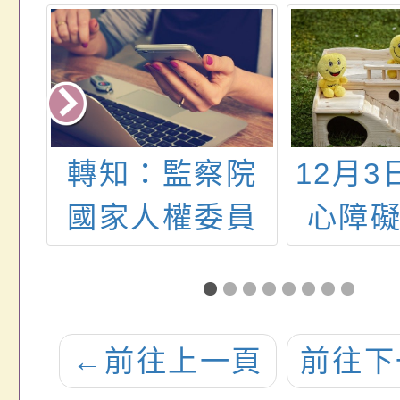
教
轉知：監察院
12月
推
國家人權委員
心障
學
會辦理「CRC
讓我
人
35週年兒童權
造 「
辦
利監測與兒少
障礙
←
前往上一頁
前往下
申
參與國際交流
解歧