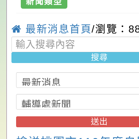
請，請查照。
祝活動」海報電子檔
員退休所得重審後實
「2026桃園市孔廟
新聞類型
區中興國民小學
位協助鼓勵所屬同仁
算器」，公立學校退
動—儒門初開 智慧
桃園市政府家庭教育
育國小
最新消息首頁
/瀏覽：8
關（構）、學校、民
亦可利用
家8月課程資訊」、
轉知內政部函以，有
名參加，請查照
電影營」、「祖孫樂
員會函釋公務員留職
中興國民小學115學
搜尋
「愛『原原』不絕-
赴陸應申請許可一案
期第1次第7-9招代
本校「115學年度國
樂會」、「邁向下一
甄選公告
校課程計畫」核定一
轉知教育部國民及學
列講座及成長團體」
辦理「115年度教育
公告:桃園市政府腸
前教育署辦理性別平
施問答集
轉知:桃園市交通局
送出
置課程與教學人才庫
減碳存摺2.0」全民
桃園市政府家庭教育中