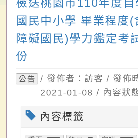
畫」一案， 請教師
年度祖孫樂淘桃－祖
轉知有關銓敘部建置
檢送桃園市110年度
請，請查照。
祝活動」海報電子檔
員退休所得重審後實
國民中小學 畢業程度(
位協助鼓勵所屬同仁
算器」，公立學校退
障礙國民)學力鑑定考
關（構）、學校、民
亦可利用
份
名參加，請查照
/ 發佈者：訪客 / 發佈
公告
2021-01-08 / 內
內容標籤