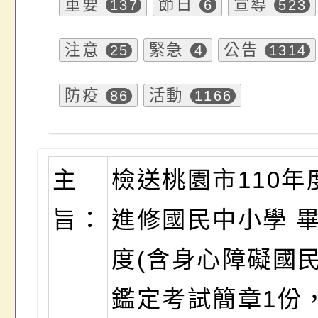
重要
節日
宣導
137
6
523
注意
緊急
公告
25
4
1314
防疫
活動
86
1166
主
檢送桃園市110年
旨：
進修國民中小學 
度(含身心障礙國民
鑑定考試簡章1份