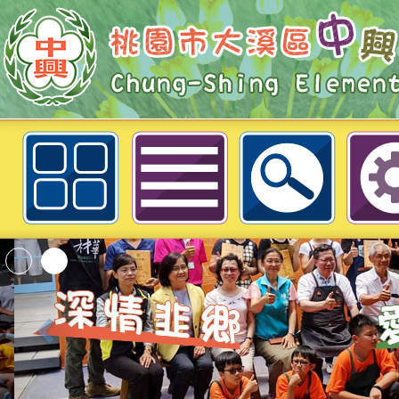
檢送桃園市110年度自學進修國民中
(含身心障礙國民)學力鑑定考試簡章
溪區中興國民小學
「2026桃園市孔廟
動—儒門初開 智慧
桃園市政府家庭教育