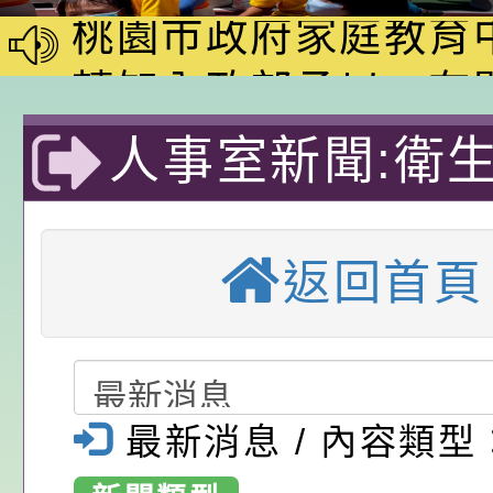
動—儒門初開 智慧
桃園市政府家庭教育
家8月課程資訊」、
轉知內政部函以，有
電影營」、「祖孫樂
員會函釋公務員留職
中興國民小學115學
人事室新聞:衛
「愛『原原』不絕-
赴陸應申請許可一案
期第1次第7-9招代
本校「115學年度國
桃園醫院等9家
樂會」、「邁向下一
甄選公告
校課程計畫」核定一
轉知教育部國民及學
返回首頁
構提供本府所屬
列講座及成長團體」
辦理「115年度教育
公告:桃園市政府腸
前教育署辦理性別平
施問答集
轉知:桃園市交通局
工112年健康
置課程與教學人才庫
減碳存摺2.0」全民
桃園市政府家庭教育中
方案一案-桃園
最新消息 / 內容類型
畫」一案， 請教師
年度祖孫樂淘桃－祖
轉知有關銓敘部建置