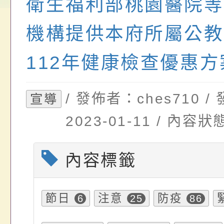
衛生福利部桃園醫院等
畫」一案， 請教師
年度祖孫樂淘桃－祖
轉知有關銓敘部建置
機構提供本府所屬公教
請，請查照。
祝活動」海報電子檔
員退休所得重審後實
位協助鼓勵所屬同仁
算器」，公立學校退
112年健康檢查優惠
關（構）、學校、民
亦可利用
/ 發佈者：ches710 
宣導
名參加，請查照
2023-01-11 / 內
內容標籤
節日
注意
防疫
6
25
86