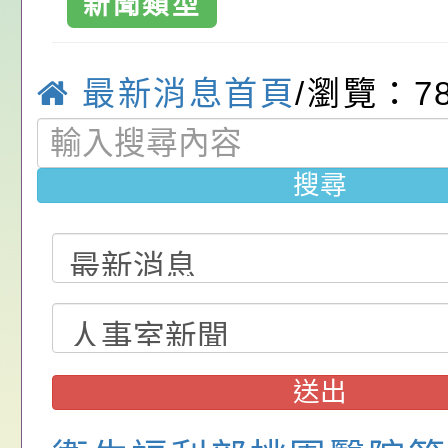
新聞類型
中興國民小學-
請，請查照。
祝活動」海報電子檔
員退休所得重審後實
「2026桃園市孔廟
位協助鼓勵所屬同仁
算器」，公立學校退
動—儒門初開 智慧
桃園市政府家庭教育
國小
最新消息首頁
/瀏覽：7
關（構）、學校、民
亦可利用
家8月課程資訊」、
轉知內政部函以，有
名參加，請查照
電影營」、「祖孫樂
員會函釋公務員留職
中興國民小學115學
搜尋
「愛『原原』不絕-
赴陸應申請許可一案
期第1次第7-9招代
本校「115學年度國
樂會」、「邁向下一
甄選公告
校課程計畫」核定一
轉知教育部國民及學
列講座及成長團體」
辦理「115年度教育
公告:桃園市政府腸
前教育署辦理性別平
施問答集
轉知:桃園市交通局
送出
置課程與教學人才庫
減碳存摺2.0」全民
桃園市政府家庭教育中