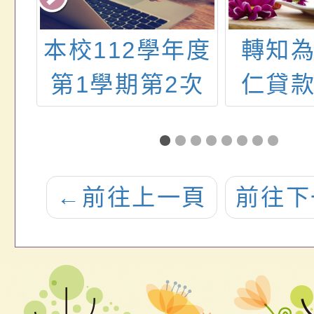
年度
本校112學年度
轉知
教
第1學期第2次
仁貸
下
公告第3次招考
擔，
國小代理教師
桃園
甄選錄取公告
市公
←
前往上一頁
前往下
(缺額已補足不
員輔
續辦招考)
款借
利率