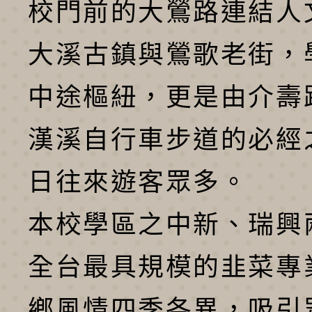
校門前的大鶯路連結人
大溪古鎮與鶯歌老街，
中途樞紐，更是由介壽
漢溪自行車步道的必經
日往來遊客眾多。
本校學區之中新、瑞興
全台最具規模的韭菜專
鄉風情四季各異，吸引