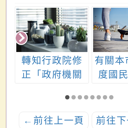
2學
轉知行政院修
有關本
第
正「政府機關
度國
分
調整上班日期
幼兒
)代
處理要點」第
內介
甄
四點、第五
查暨
←
前往上一頁
前往下