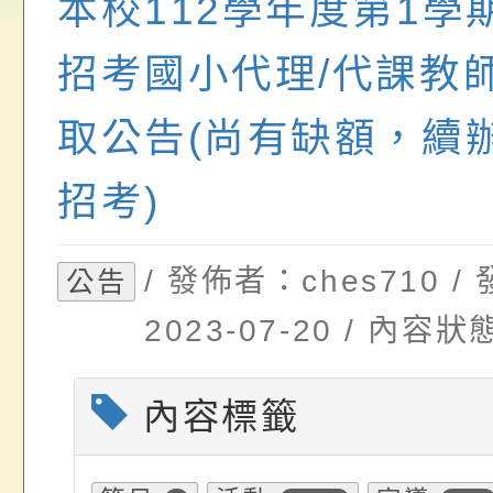
本校112學年度第1學
請，請查照。
祝活動」海報電子檔
員退休所得重審後實
檢送財團法人台灣優
位協助鼓勵所屬同仁
算器」，公立學校退
發展協會辦理115年
招考國小代理/代課教
關（構）、學校、民
亦可利用
看國產豬肉生產流程
取公告(尚有缺額，續
名參加，請查照
一案，請查照。
招考)
/ 發佈者：ches710 
公告
2023-07-20 / 內
內容標籤