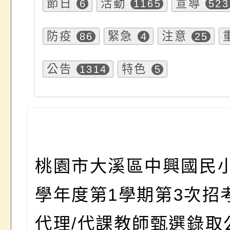
節日
活動
宣導
6
1165
523
防疫
緊急
注意
86
4
25
公告
特色
1314
5
桃園市大溪區中興國民
學年度第
1
學期第
3
次招
代理
/
代課教師甄選錄取