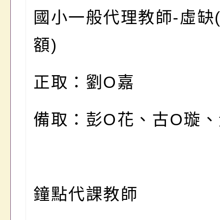
國小一般代理教師
-
虛缺
額
)
正取
：
劉
O
嘉
備取：彭
O
花、古
O
璇、
鐘點代課教師