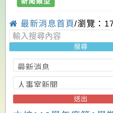
新聞類型
位協助鼓勵所屬同仁
算器」，公立學校退
發展協會辦理115年
桃園市政府家庭教育
溪區中興國民小
關（構）、學校、民
亦可利用
看國產豬肉生產流程
家8月課程資訊」、
轉知內政部函以，有
教育國小
最新消息首頁
/瀏覽：17
名參加，請查照
一案，請查照。
電影營」、「祖孫樂
員會函釋公務員留職
中興國民小學115學
「愛『原原』不絕-
赴陸應申請許可一案
期第1次第7-9招代
本校「115學年度國
搜尋
樂會」、「邁向下一
甄選公告
校課程計畫」核定一
轉知教育部國民及學
列講座及成長團體」
辦理「115年度教育
公告:桃園市政府腸
前教育署辦理性別平
施問答集
轉知:桃園市交通局
置課程與教學人才庫
減碳存摺2.0」全民
桃園市政府家庭教育中
送出
畫」一案， 請教師
年度祖孫樂淘桃－祖
轉知有關銓敘部建置