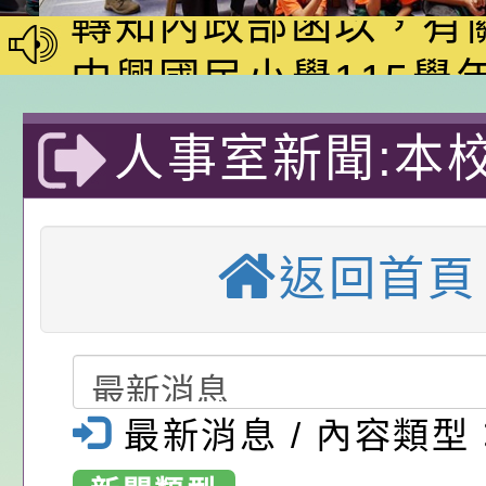
家8月課程資訊」、
轉知內政部函以，有
電影營」、「祖孫樂
員會函釋公務員留職
中興國民小學115學
「愛『原原』不絕-
赴陸應申請許可一案
期第1次第7-9招代
本校「115學年度國
人事室新聞:本校
樂會」、「邁向下一
甄選公告
校課程計畫」核定一
轉知教育部國民及學
年度第1學期第
列講座及成長團體」
辦理「115年度教育
公告:桃園市政府腸
返回首頁
前教育署辦理性別平
施問答集
轉知:桃園市交通局
國小代理/代課
置課程與教學人才庫
減碳存摺2.0」全民
桃園市政府家庭教育中
錄取公告(尚有
畫」一案， 請教師
年度祖孫樂淘桃－祖
轉知有關銓敘部建置
辦第4次招考)-
最新消息 / 內容類型
請，請查照。
祝活動」海報電子檔
員退休所得重審後實
檢送財團法人台灣優