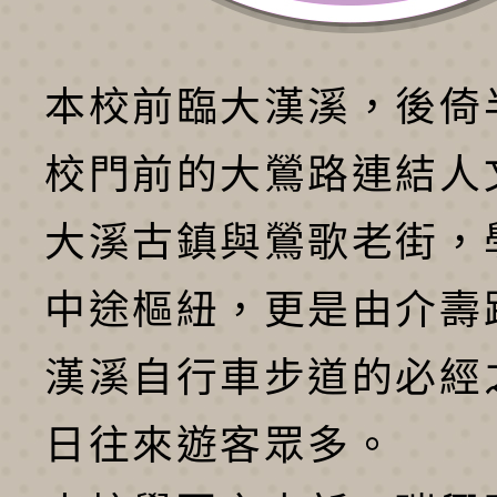
本校前臨大漢溪，後倚
校門前的大鶯路連結人
大溪古鎮與鶯歌老街，
中途樞紐，更是由介壽
漢溪自行車步道的必經
日往來遊客眾多。