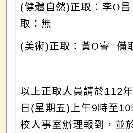
(
健體自然
)
正取
：李O
昌
取：無
(
美術
)
正取
：黃O
睿 備
以上正取人員請於
112
日
(
星期五
)
上午
9
時至
10
校人事室辦理報到，並