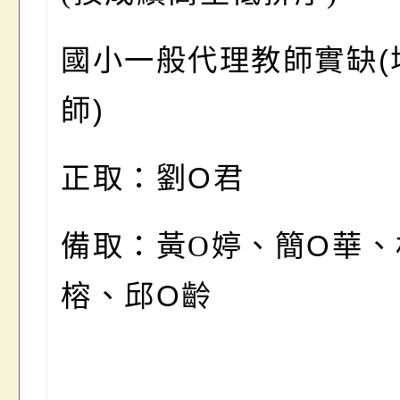
國小一般代理教師實缺
(
師
)
正取
：
劉
O
君
備取
：黃O
婷、簡O華、
榕、邱O齡