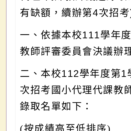
有缺額
，
續辦第
4
次招考
一、依據本校
111
學年
教師評審委員會決議辦
二、本校
112
學年度第
1
次招考國小代理代課教
錄取名單如下
：
(
按成績高至低排序)