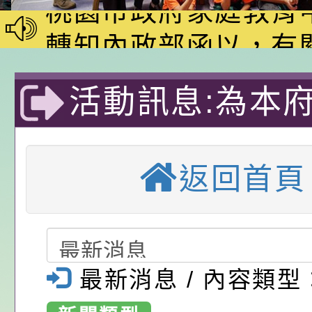
動—儒門初開 智慧
桃園市政府家庭教育
家8月課程資訊」、
轉知內政部函以，有
電影營」、「祖孫樂
員會函釋公務員留職
中興國民小學115學
活動訊息:為本
「愛『原原』不絕-
赴陸應申請許可一案
期第1次第7-9招代
本校「115學年度國
樂會」、「邁向下一
甄選公告
校課程計畫」核定一
轉知教育部國民及學
訂於本(111)年
返回首頁
列講座及成長團體」
辦理「115年度教育
公告:桃園市政府腸
「111年度婦
前教育署辦理性別平
施問答集
轉知:桃園市交通局
活動」一案，鼓
置課程與教學人才庫
減碳存摺2.0」全民
桃園市政府家庭教育中
所屬人員踴躍
最新消息 / 內容類型
畫」一案， 請教師
年度祖孫樂淘桃－祖
轉知有關銓敘部建置