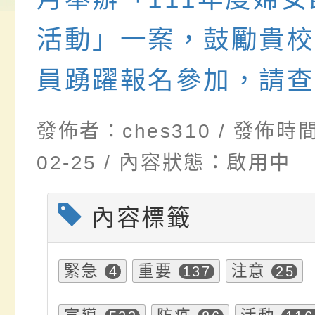
畫」一案， 請教師
年度祖孫樂淘桃－祖
轉知有關銓敘部建置
活動」一案，鼓勵貴校
請，請查照。
祝活動」海報電子檔
員退休所得重審後實
位協助鼓勵所屬同仁
算器」，公立學校退
員踴躍報名參加，請查
關（構）、學校、民
亦可利用
發佈者：ches310 / 發佈時間
名參加，請查照
02-25 / 內容狀態：啟用中
內容標籤
緊急
重要
注意
4
137
25