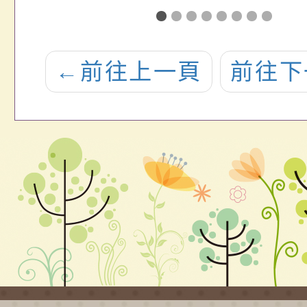
屆
刻」網址及活
冒險
身
動資訊各1份，
案，
←
前往上一頁
前往下
畫
請查照。
明，
簡