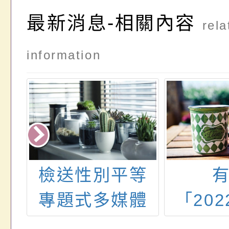
最新消息-相關內容
rela
information
人
檢送性別平等
社
專題式多媒體
「202
會
網站「魔喚十
島嶼