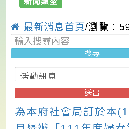
請，請查照。
祝活動」海報電子檔
員退休所得重審後實
「2026桃園市孔廟
新聞類型
加，請查照。-
位協助鼓勵所屬同仁
算器」，公立學校退
動—儒門初開 智慧
桃園市政府家庭教育
溪區中興國民小
最新消息首頁
/瀏覽：5
關（構）、學校、民
亦可利用
家8月課程資訊」、
轉知內政部函以，有
教育國小
名參加，請查照
電影營」、「祖孫樂
員會函釋公務員留職
中興國民小學115學
搜尋
「愛『原原』不絕-
赴陸應申請許可一案
期第1次第7-9招代
本校「115學年度國
樂會」、「邁向下一
甄選公告
校課程計畫」核定一
轉知教育部國民及學
列講座及成長團體」
辦理「115年度教育
公告:桃園市政府腸
送出
前教育署辦理性別平
施問答集
轉知:桃園市交通局
為本府社會局訂於本(11
置課程與教學人才庫
減碳存摺2.0」全民
桃園市政府家庭教育中
月舉辦「111年度婦