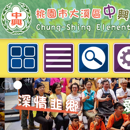
為本府社會局訂於本(111)年3月舉
女節系列活動」一案，鼓勵貴校所
參加，請查照。-桃園市大溪區中興
「2026桃園市孔廟