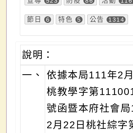
宣導
防疫
活動
523
86
116
節日
特色
公告
6
5
1314
說明：
一、
依據本局111年2月
桃教學字第111001
號函暨本府社會局1
2月22日桃社綜字