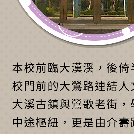
本校前臨大漢溪，後倚
校門前的大鶯路連結人
大溪古鎮與鶯歌老街，
中途樞紐，更是由介壽