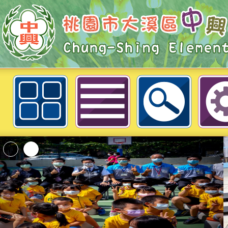
轉知:凡斯焉，線上遊戲e起來防制
大溪區中興國民小學
「2026桃園市孔廟