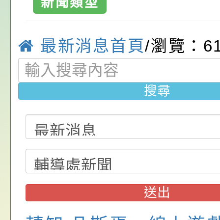
請，請查照。
祝活動」海報電子檔
員退休所得重審後實
「2026桃園市孔廟
新聞類型
位協助鼓勵所屬同仁
算器」，公立學校退
動—儒門初開 智慧
桃園市政府家庭教育
最新消息首頁
/瀏覽：6
關（構）、學校、民
亦可利用
家8月課程資訊」、
轉知內政部函以，有
名參加，請查照
電影營」、「祖孫樂
員會函釋公務員留職
中興國民小學115學
搜尋
「愛『原原』不絕-
赴陸應申請許可一案
期第1次第7-9招代
本校「115學年度國
樂會」、「邁向下一
甄選公告
校課程計畫」核定一
轉知教育部國民及學
列講座及成長團體」
辦理「115年度教育
公告:桃園市政府腸
前教育署辦理性別平
施問答集
轉知:桃園市交通局
送出
置課程與教學人才庫
減碳存摺2.0」全民
桃園市政府家庭教育中