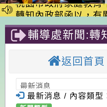
動—儒門初開 智慧
桃園市政府家庭教育
家8月課程資訊」、
轉知內政部函以，有
電影營」、「祖孫樂
員會函釋公務員留職
中興國民小學115學
輔導處新聞:轉
「愛『原原』不絕-
赴陸應申請許可一案
期第1次第7-9招代
本校「115學年度國
樂會」、「邁向下一
甄選公告
校課程計畫」核定一
轉知教育部國民及學
焉，線上遊戲e
列講座及成長團體」
辦理「115年度教育
公告:桃園市政府腸
返回首頁
制私菸活動-桃
前教育署辦理性別平
施問答集
轉知:桃園市交通局
區中興國民小學
置課程與教學人才庫
減碳存摺2.0」全民
桃園市政府家庭教育中
育國小
畫」一案， 請教師
年度祖孫樂淘桃－祖
轉知有關銓敘部建置
最新消息 / 內容類型