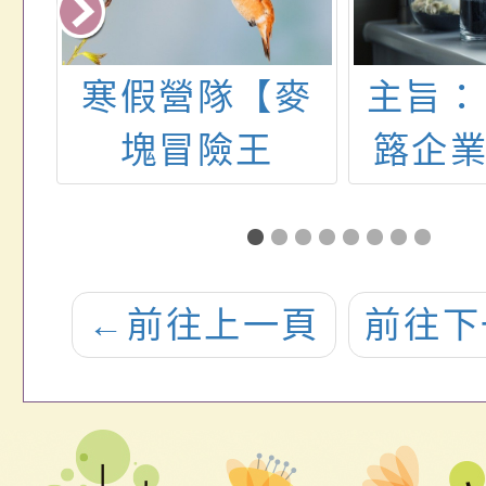
雄
寒假營隊【麥
主旨：
理
塊冒險王
簬企
特
(Minecraft
限公
實
Universal
「202
討
Studio)(三日
園國
←
前往上一頁
前往下
畫
營)】
松」
鼓勵
踴躍