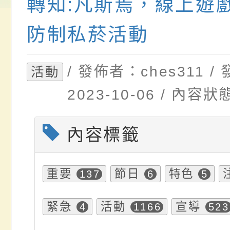
畫」一案， 請教師
年度祖孫樂淘桃－祖
轉知有關銓敘部建置
轉知:凡斯焉，線上遊
請，請查照。
祝活動」海報電子檔
員退休所得重審後實
防制私菸活動
位協助鼓勵所屬同仁
算器」，公立學校退
/ 發佈者：ches311 
活動
關（構）、學校、民
亦可利用
2023-10-06 / 內
名參加，請查照
內容標籤
重要
節日
特色
137
6
5
緊急
活動
宣導
4
1166
523