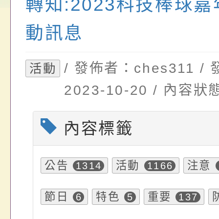
轉知:2023科技棒球
請，請查照。
祝活動」海報電子檔
員退休所得重審後實
動訊息
位協助鼓勵所屬同仁
算器」，公立學校退
/ 發佈者：ches311 
活動
關（構）、學校、民
亦可利用
2023-10-20 / 內
名參加，請查照
內容標籤
公告
活動
注意
1314
1166
節日
特色
重要
6
5
137