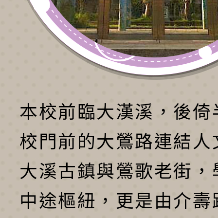
本校前臨大漢溪，後倚
校門前的大鶯路連結人
大溪古鎮與鶯歌老街，
中途樞紐，更是由介壽