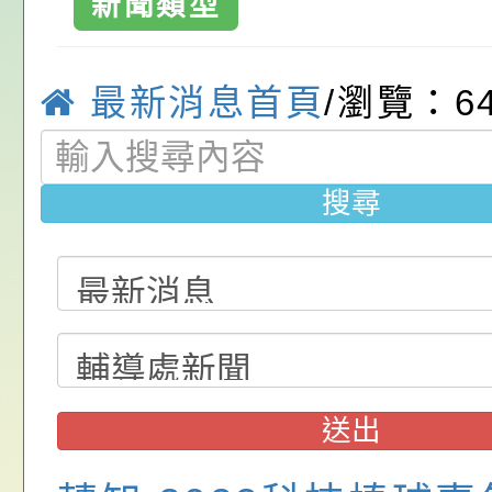
新聞類型
位協助鼓勵所屬同仁
算器」，公立學校退
動—儒門初開 智慧
桃園市政府家庭教育
關（構）、學校、民
亦可利用
家8月課程資訊」、
轉知內政部函以，有
最新消息首頁
/瀏覽：6
名參加，請查照
電影營」、「祖孫樂
員會函釋公務員留職
中興國民小學115學
搜尋
「愛『原原』不絕-
赴陸應申請許可一案
期第1次第7-9招代
本校「115學年度國
樂會」、「邁向下一
甄選公告
校課程計畫」核定一
轉知教育部國民及學
列講座及成長團體」
辦理「115年度教育
公告:桃園市政府腸
前教育署辦理性別平
施問答集
轉知:桃園市交通局
置課程與教學人才庫
減碳存摺2.0」全民
桃園市政府家庭教育中
送出
畫」一案， 請教師
年度祖孫樂淘桃－祖
轉知有關銓敘部建置