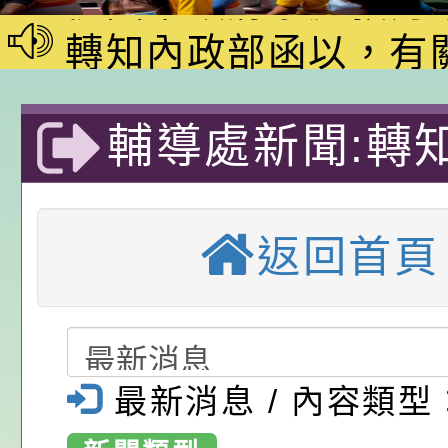
家8月課程資訊」、
轉知內政部函以，有
電影營」、「祖孫樂
員會函釋公務員留職
中興國民小學115學
輔導處新聞:轉知:
「愛『原原』不絕-
赴陸應申請許可一案
期第1次第7-9招代
本校「115學年度國
樂會」、「邁向下一
甄選公告
校課程計畫」核定一
轉知教育部國民及學
科技棒球嘉年華
列講座及成長團體」
辦理「115年度教育
公告:桃園市政府腸
返回首頁
息-桃園市大溪
前教育署辦理性別平
施問答集
轉知:桃園市交通局
民小學-優質教
置課程與教學人才庫
減碳存摺2.0」全民
桃園市政府家庭教育中
畫」一案， 請教師
年度祖孫樂淘桃－祖
轉知有關銓敘部建置
最新消息 / 內容類型
請，請查照。
祝活動」海報電子檔
員退休所得重審後實
「2026桃園市孔廟