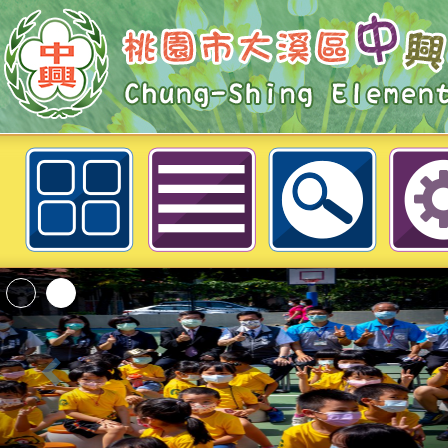
轉知:2023科技棒球嘉年華活動訊
中興國民小學
「2026桃園市孔廟
動—儒門初開 智慧
桃園市政府家庭教育