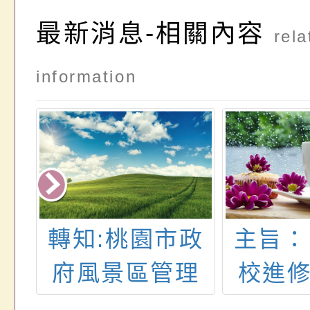
最新消息-相關內容
rela
information
政
主旨： 檢送本
有關
理
校進修推廣處
COVI
探索
推廣教育中心
接種