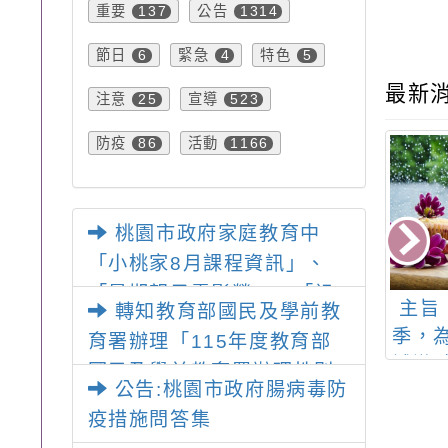
重要
公告
137
1314
節日
緊急
特色
6
4
5
最新
注意
宣導
25
523
防疫
活動
86
1166
桃園市政府家庭教育中
「小桃家8月課程資訊」、
「暑期親子電影營」、「祖
拾光－桃園市第
主旨： 檢送本市霞雲
主旨
轉知教育部國民及學前教
孫樂淘桃」、「愛『原原』
少代表成果發表
國小辦理110學年度健
季，
育署辦理「115年度教育部
不絕-親子共學同樂會」、
會活動訊息
康促進學校─「性教育
域遊
國民及學前教育署辦理性別
「邁向下一站幸福系列講座
公告:桃園市政府腸病毒防
(含愛滋病防治)」親子
臺灣
平等教育建置課程與教學人
及成長團體」海報各1份
疫措施問答集
繪本創作競賽實施計畫
下簡
才庫實施計畫」一案， 請教