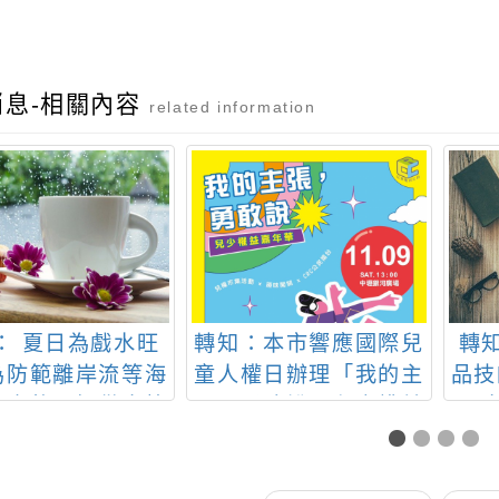
消息-相關內容
related information
： 夏日為戲水旺
轉知：本市響應國際兒
轉
為防範離岸流等海
童人權日辦理「我的主
品技
憩事故，提供本校
張．勇敢說」兒少權益
屆
海洋教育中心(以
嘉年華活動
食安
稱本中心)製作之