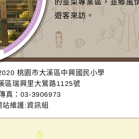
的韭菜專業區，韭鄉風
遊客來訪。
2020
桃園市大溪區中興國民小學
大溪區瑞興里大鶯路1125號
傳真：03-3906973
網站維護:資訊組