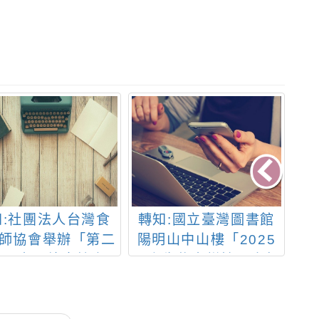
知:社團法人台灣食
轉知:國立臺灣圖書館
轉
師協會舉辦「第二
陽明山中山樓「2025
局
食品安全繪畫競賽-
國際生物多樣性日嘉年
教
超人出任務」競賽
華-人文．生態之旅」
品
活動