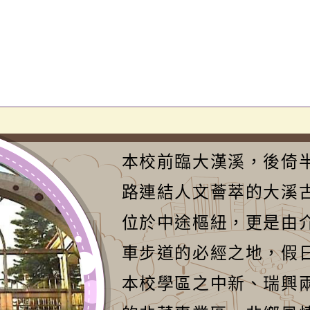
本校前臨大漢溪，後倚
路連結人文薈萃的大溪
位於中途樞紐，更是由
車步道的必經之地，假
本校學區之中新、瑞興