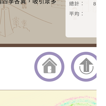
情四季各異，吸引眾多
總計：
879
平均：
返回首頁
返回頂端