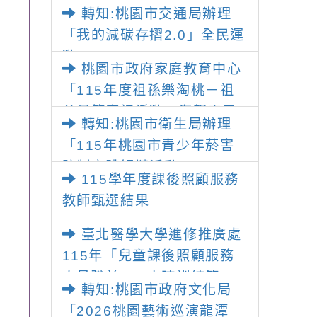
1份，請鼓勵學生踴躍
海洋
師踴躍提出申請，請查照。
轉知:桃園市交通局辦理
投件，請查照。
源，
「我的減碳存摺2.0」全民運
參考
動
桃園市政府家庭教育中心
「115年度祖孫樂淘桃－祖
父母節慶祝活動」海報電子
轉知:桃園市衛生局辦理
檔，請貴單位協助鼓勵所屬
「115年桃園市青少年菸害
同仁及所屬機關（構）、學
防制實體解謎活動」
校、民眾踴躍報名參加，請
115學年度課後照顧服務
查照
教師甄選結果
臺北醫學大學進修推廣處
115年「兒童課後照顧服務
人員職前180小時訓練第20
轉知:桃園市政府文化局
期」招生資訊
「2026桃園藝術巡演龍潭