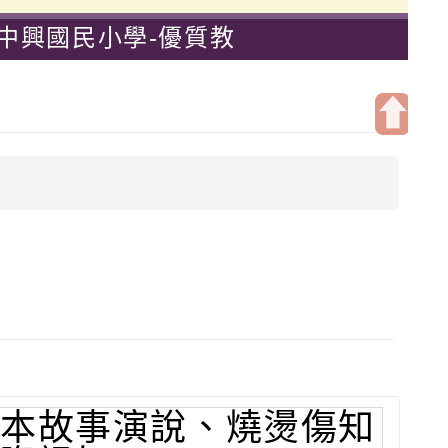
中興國民小學-優質教
開
啟
上
方
區
塊
本故事演說、燒燙傷知