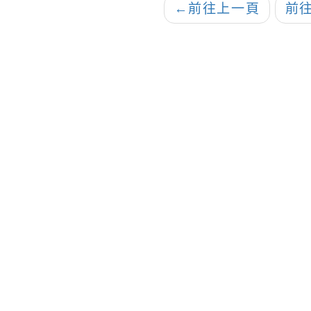
防災科普宣導資
←
前往上一頁
前
敬請貴校轉知師生
使用，請查照。