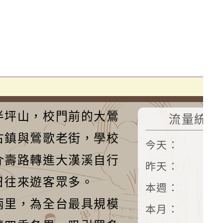
半坪山，校門前的大鶯
流量統計
古鎮與鶯歌老街，學校
今天：
3
介壽路轉進大漢溪自行
昨天：
3
日往來遊客眾多。
本週：
20
兩里，為全台最具規模
本月：
21