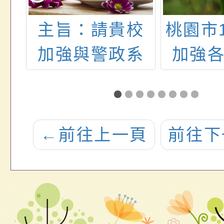
國
主旨：請貴校
桃園市
育
加強與警政系
加強
師
統合作機制，
員及
作
如說明，請查
知
檢
照。
←
前往上一頁
前往下
」
加
查