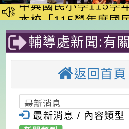
員會函釋公務員留職
中興國民小學115學
赴陸應申請許可一案
期第1次第7-9招代
本校「115學年度國
甄選公告
校課程計畫」核定一
轉知教育部國民及學
輔導處新聞:有
辦理「115年度教育
公告:桃園市政府腸
生局辦理113
前教育署辦理性別平
施問答集
轉知:桃園市交通局
返回首頁
置課程與教學人才庫
減碳存摺2.0」全民
桃園市政府家庭教育中
善社區充能講座
畫」一案， 請教師
年度祖孫樂淘桃－祖
轉知有關銓敘部建置
中的失智友善參
請，請查照。
祝活動」海報電子檔
員退休所得重審後實
檢送財團法人台灣優
案，請查照。-
最新消息 / 內容類型
位協助鼓勵所屬同仁
算器」，公立學校退
發展協會辦理115年
轉知:桃園市衛生局辦