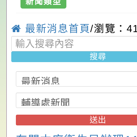
關（構）、學校、民
亦可利用
看國產豬肉生產流程
年桃園市青少年菸害
轉知內政部函以，有
新聞類型
溪區中興國民小
名參加，請查照
一案，請查照。
解謎活動」
員會函釋公務員留職
中興國民小學115學
教育國小
最新消息首頁
/瀏覽：4
赴陸應申請許可一案
期第1次第7-9招代
本校「115學年度國
甄選公告
校課程計畫」核定一
轉知教育部國民及學
搜尋
辦理「115年度教育
公告:桃園市政府腸
前教育署辦理性別平
施問答集
轉知:桃園市交通局
置課程與教學人才庫
減碳存摺2.0」全民
桃園市政府家庭教育中
畫」一案， 請教師
年度祖孫樂淘桃－祖
轉知有關銓敘部建置
送出
請，請查照。
祝活動」海報電子檔
員退休所得重審後實
檢送財團法人台灣優