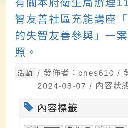
有關本府衛生局辦理1
位協助鼓勵所屬同仁
算器」，公立學校退
發展協會辦理115年
轉知:桃園市衛生局辦
關（構）、學校、民
亦可利用
看國產豬肉生產流程
年桃園市青少年菸害
智友善社區充能講座「
名參加，請查照
一案，請查照。
解謎活動」
的失智友善參與」一案
照。
/ 發佈者：ches610 
活動
2024-08-07 / 內
內容標籤