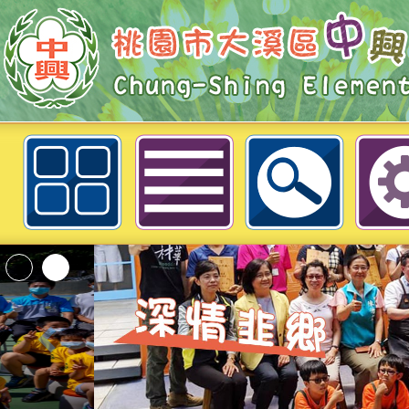
有關本府衛生局辦理113年失智友
「生活中的失智友善參與」一案，請
大溪區中興國民小學
轉知內政部函以，有