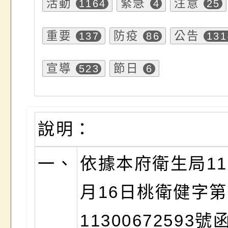
活動
緊急
注意
1164
4
25
重要
防疫
公告
137
86
131
宣導
節日
523
6
說明：
一、
依據本府衛生局11
月16日桃衛健字第
11300672593號