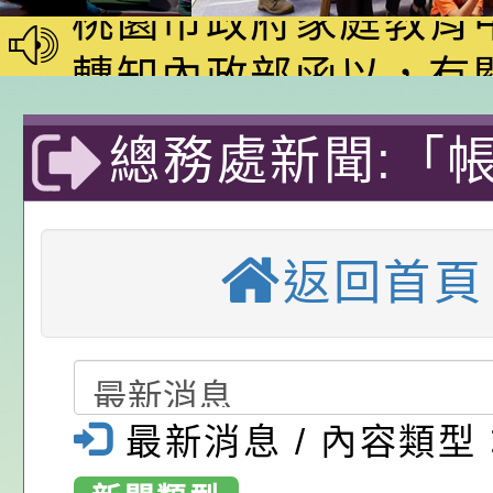
動—儒門初開 智慧
桃園市政府家庭教育
家8月課程資訊」、
轉知內政部函以，有
電影營」、「祖孫樂
員會函釋公務員留職
中興國民小學115學
總務處新聞:「
「愛『原原』不絕-
赴陸應申請許可一案
期第1次第7-9招代
本校「115學年度國
運動『不寄、不
樂會」、「邁向下一
甄選公告
校課程計畫」核定一
轉知教育部國民及學
返回首頁
列講座及成長團體」
辦理「115年度教育
公告:桃園市政府腸
借、不賣』 拒
前教育署辦理性別平
施問答集
轉知:桃園市交通局
財產你我護」-
置課程與教學人才庫
減碳存摺2.0」全民
桃園市政府家庭教育中
溪區中興國民小
最新消息 / 內容類型
畫」一案， 請教師
年度祖孫樂淘桃－祖
轉知有關銓敘部建置