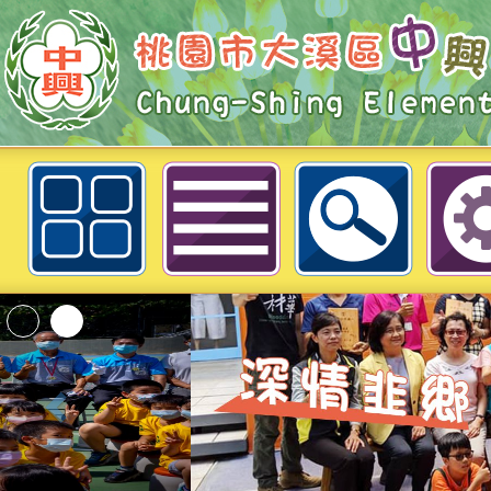
「帳戶四不運動『不寄、不給、不借
人頭戶 財產你我護」-桃園市大溪
「2026桃園市孔廟