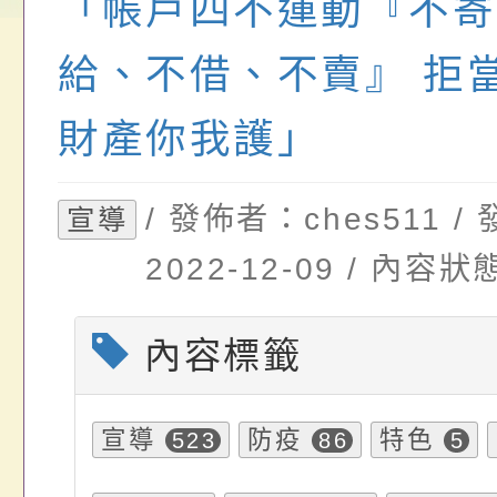
「帳戶四不運動『不寄
畫」一案， 請教師
年度祖孫樂淘桃－祖
轉知有關銓敘部建置
請，請查照。
祝活動」海報電子檔
員退休所得重審後實
給、不借、不賣』 拒
位協助鼓勵所屬同仁
算器」，公立學校退
財產你我護」
關（構）、學校、民
亦可利用
/ 發佈者：ches511 
宣導
名參加，請查照
2022-12-09 / 內
內容標籤
宣導
防疫
特色
523
86
5