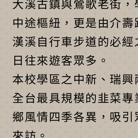
大溪古鎮與鶯歌老街，
中途樞紐，更是由介壽
漢溪自行車步道的必經
日往來遊客眾多。
本校學區之中新、瑞興
全台最具規模的韭菜專
鄉風情四季各異，吸引
來訪。