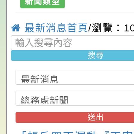
請，請查照。
祝活動」海報電子檔
員退休所得重審後實
「2026桃園市孔廟
新聞類型
教育國小
位協助鼓勵所屬同仁
算器」，公立學校退
動—儒門初開 智慧
桃園市政府家庭教育
最新消息首頁
/瀏覽：10
關（構）、學校、民
亦可利用
家8月課程資訊」、
轉知內政部函以，有
名參加，請查照
電影營」、「祖孫樂
員會函釋公務員留職
中興國民小學115學
搜尋
「愛『原原』不絕-
赴陸應申請許可一案
期第1次第7-9招代
本校「115學年度國
樂會」、「邁向下一
甄選公告
校課程計畫」核定一
轉知教育部國民及學
列講座及成長團體」
辦理「115年度教育
公告:桃園市政府腸
前教育署辦理性別平
施問答集
轉知:桃園市交通局
送出
置課程與教學人才庫
減碳存摺2.0」全民
桃園市政府家庭教育中