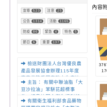
內容
宣導
注意
523
25
公告
活動
1314
1165
防疫
緊急
特色
86
4
5
節日
重要
6
137
檢送財團法人台灣優良農
376
產品發展協會辦理115年度
17
專家帶路看國產豬肉生產流
主旨： 有關中聯油脂「大
程活動簡章一案，請查照。
豆沙拉油」苯駢芘超標事
件，請貴校配合衛生福利部
有關衛生福利部食品藥物
公告資訊盤點清查並禁止使