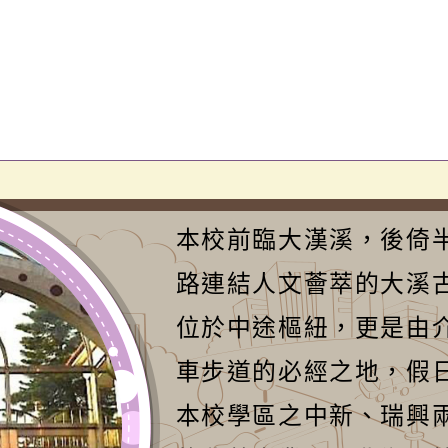
本校前臨大漢溪，後倚
路連結人文薈萃的大溪
位於中途樞紐，更是由
車步道的必經之地，假
本校學區之中新、瑞興