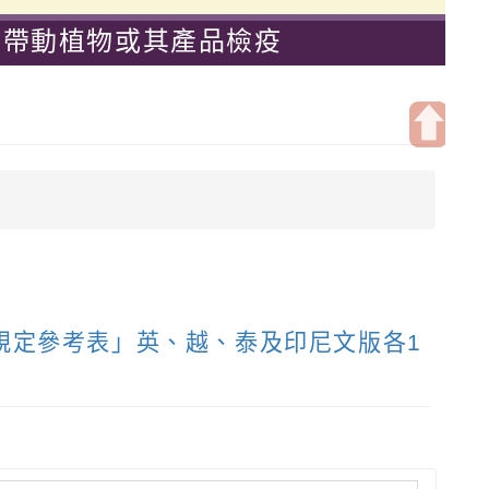
攜帶動植物或其產品檢疫
-優質教育國小
開
啟
上
方
區
塊
規定參考表」英、越、泰及印尼文版各1