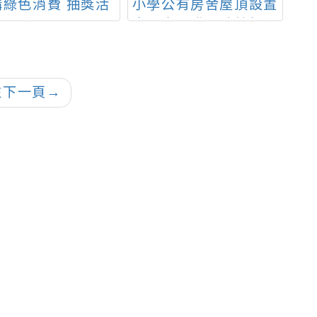
購綠色消費 抽獎活
小學公有房舍屋頂設置
物
動」。
太陽光電發電系統標租
羅
案第一次公告
單
往下一頁
→