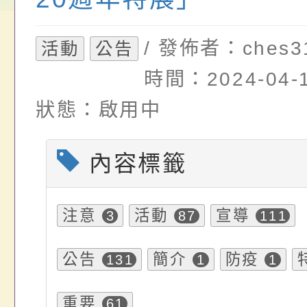
請，請查照。
祝活動」海報電子檔
員退休所得重審後實
/ 發佈者：ches3
活動
公告
位協助鼓勵所屬同仁
算器」，公立學校退
時間：2024-04-1
關（構）、學校、民
亦可利用
狀態：啟用中
名參加，請查照
內容標籤
注意
活動
宣導
3
87
111
公告
簡介
防疫
131
1
1
重要
61