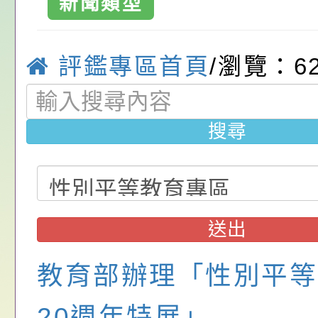
新聞類型
位協助鼓勵所屬同仁
算器」，公立學校退
動—儒門初開 智慧
桃園市政府家庭教育
關（構）、學校、民
亦可利用
家8月課程資訊」、
轉知內政部函以，有
評鑑專區首頁
/瀏覽：6
名參加，請查照
電影營」、「祖孫樂
員會函釋公務員留職
中興國民小學115學
搜尋
「愛『原原』不絕-
赴陸應申請許可一案
期第1次第7-9招代
本校「115學年度國
樂會」、「邁向下一
甄選公告
校課程計畫」核定一
轉知教育部國民及學
列講座及成長團體」
辦理「115年度教育
公告:桃園市政府腸
送出
前教育署辦理性別平
施問答集
轉知:桃園市交通局
教育部辦理「性別平等
置課程與教學人才庫
減碳存摺2.0」全民
桃園市政府家庭教育中
畫」一案， 請教師
年度祖孫樂淘桃－祖
轉知有關銓敘部建置
20週年特展」