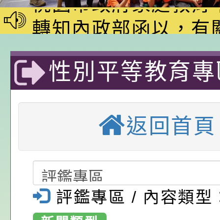
家8月課程資訊」、
轉知內政部函以，有
電影營」、「祖孫樂
員會函釋公務員留職
中興國民小學115學
性別平等教育專
「愛『原原』不絕-
赴陸應申請許可一案
期第1次第7-9招代
本校「115學年度國
樂會」、「邁向下一
甄選公告
校課程計畫」核定一
轉知教育部國民及學
部辦理「性別平
列講座及成長團體」
辦理「115年度教育
公告:桃園市政府腸
返回首頁
法20週年特展
前教育署辦理性別平
施問答集
轉知:桃園市交通局
市大溪區中興國
置課程與教學人才庫
減碳存摺2.0」全民
桃園市政府家庭教育中
畫」一案， 請教師
年度祖孫樂淘桃－祖
轉知有關銓敘部建置
優質教育國
評鑑專區 / 內容類型
請，請查照。
祝活動」海報電子檔
員退休所得重審後實
「2026桃園市孔廟