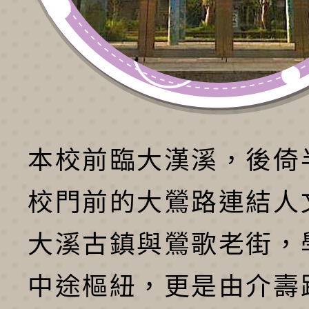
本校前臨大漢溪，後倚
校門前的大鶯路連結人
大溪古鎮與鶯歌老街，
中途樞紐，更是由介壽