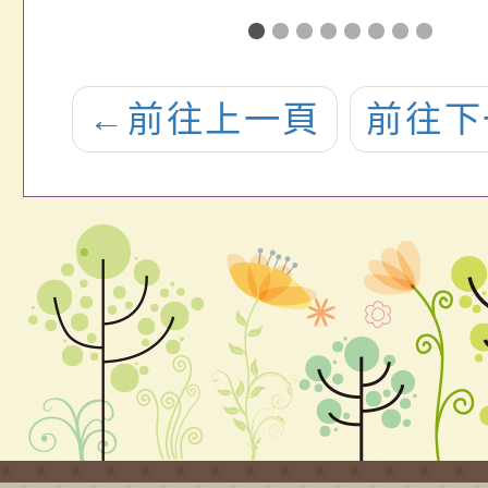
」
教育法及相關
等以
子法施行修訂
園性
←
前往上一頁
前往下
校內規章
擾或
為人
課程
冊」