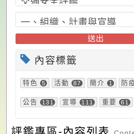
位協助鼓勵所屬同仁
算器」，公立學校退
動—儒門初開 智慧
桃園市政府家庭教育
關（構）、學校、民
亦可利用
家8月課程資訊」、
轉知內政部函以，有
名參加，請查照
電影營」、「祖孫樂
員會函釋公務員留職
中興國民小學115學
送出
「愛『原原』不絕-
赴陸應申請許可一案
期第1次第7-9招代
本校「115學年度國
內容標籤
樂會」、「邁向下一
甄選公告
校課程計畫」核定一
轉知教育部國民及學
列講座及成長團體」
辦理「115年度教育
公告:桃園市政府腸
特色
活動
簡介
防
5
87
1
前教育署辦理性別平
施問答集
轉知:桃園市交通局
公告
宣導
重要
131
111
61
置課程與教學人才庫
減碳存摺2.0」全民
桃園市政府家庭教育中
畫」一案， 請教師
年度祖孫樂淘桃－祖
轉知有關銓敘部建置
評鑑專區-內容列表
Conte