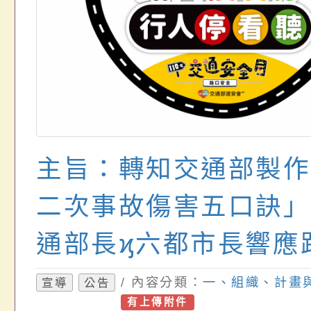
主旨：轉知交通部製作
二次事故傷害五口訣」
通部長ϗ六都市長響應
看停」二支影片一案，
/ 內容分類：
一、組織、計畫
宣導
公告
有上傳附件