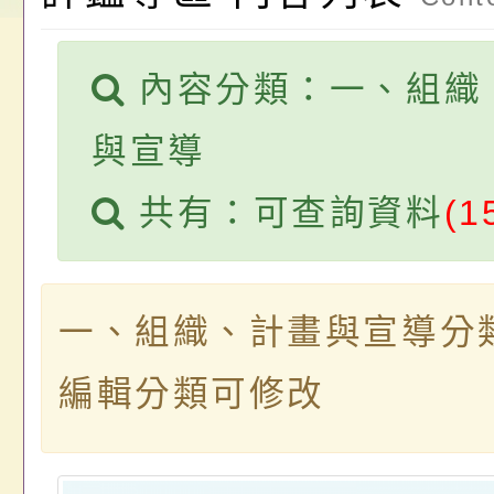
請，請查照。
祝活動」海報電子檔
員退休所得重審後實
內容分類：一、組織
位協助鼓勵所屬同仁
算器」，公立學校退
關（構）、學校、民
亦可利用
與宣導
名參加，請查照
共有：可查詢資料
(1
一、組織、計畫與宣導分
編輯分類可修改