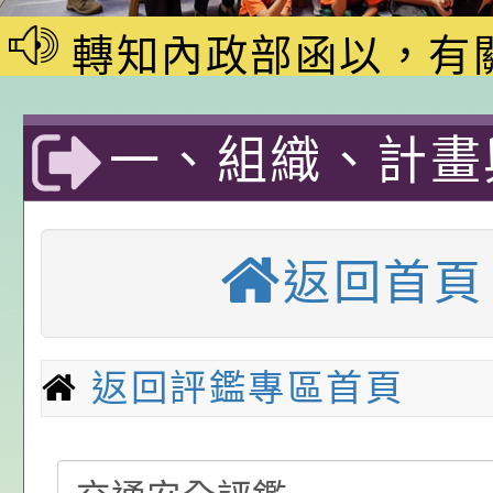
家8月課程資訊」、
轉知內政部函以，有
電影營」、「祖孫樂
員會函釋公務員留職
中興國民小學115學
「愛『原原』不絕-
赴陸應申請許可一案
期第1次第7-9招代
本校「115學年度國
一、組織、計畫
樂會」、「邁向下一
甄選公告
校課程計畫」核定一
轉知教育部國民及學
評鑑專區-一、
列講座及成長團體」
辦理「115年度教育
公告:桃園市政府腸
返回首頁
畫與宣導-桃園
前教育署辦理性別平
施問答集
轉知:桃園市交通局
置課程與教學人才庫
減碳存摺2.0」全民
桃園市政府家庭教育中
中興國民小學-
返回評鑑專區首頁
畫」一案， 請教師
年度祖孫樂淘桃－祖
轉知有關銓敘部建置
國小
請，請查照。
祝活動」海報電子檔
員退休所得重審後實
「2026桃園市孔廟