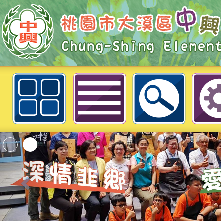
評鑑專區-一、組織、計畫與宣導-
興國民小學
「2026桃園市孔廟
動—儒門初開 智慧
桃園市政府家庭教育