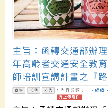
主旨：函轉交通部辦理
年高齡者交通安全教育
師培訓宣講計畫之『路
初訓計畫」1份（詳如
/ 內容分類：
一、組織
宣導
活動
公告
有上傳附件
1），請貴單位鼓勵所