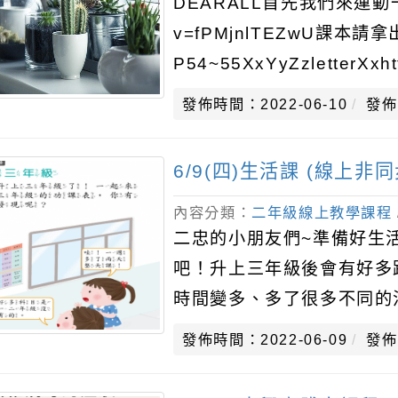
DEARALL首先我們來運動一下吧h
v=fPMjnlTEZwU課本請
P54~55XxYyZzletterXxhttp
發佈時間：2022-06-10
發佈
6/9(四)生活課 (線上非同
內容分類：
二年級線上教學課程
二忠的小朋友們~準備好生
吧！升上三年級後會有好多
時間變多、多了很多不同的活動
翻到課本P.130、131電子書連
發佈時間：2022-06-09
發佈