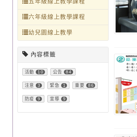
五年級線上教學課程
六年級線上教學課程
幼兒園線上教學
內容標籤
活動
公告
10
84
注意
緊急
重要
3
1
86
防疫
宣導
9
9