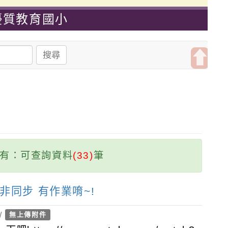
優質教育國小
搜尋
開
啟
上
方
區
塊
有：可查詢資料
(33)
筆
上非同步 有作業唷~!
/
無上傳附件