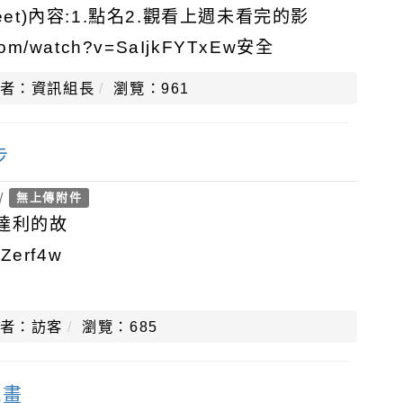
eet)內容:1.點名2.觀看上週未看完的影
.com/watch?v=SaIjkFYTxEw安全
者：資訊組長
瀏覽：961
步
/
無上傳附件
達利的故
aZerf4w
者：訪客
瀏覽：685
規畫