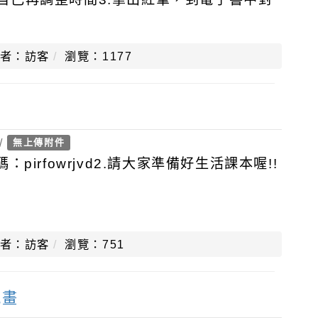
.com.tw/1b9c7fcd74c247bd
者：訪客
瀏覽：1177
/
無上傳附件
pirfowrjvd2.請大家準備好生活課本喔!!
者：訪客
瀏覽：751
規畫