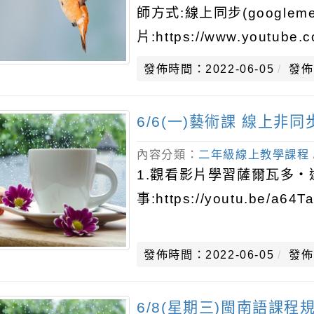
師方式:線上同步(googlem
片:https://www.youtube
發佈時間：2022-06-05
發佈
6/6(一)藝術課 線上非同
內容分類：
二年級線上教學課程
1.觀看影片學習薩爾瓦多・
事:https://youtu.be/a64T
發佈時間：2022-06-05
發佈
6/8(星期三)閩南語課程