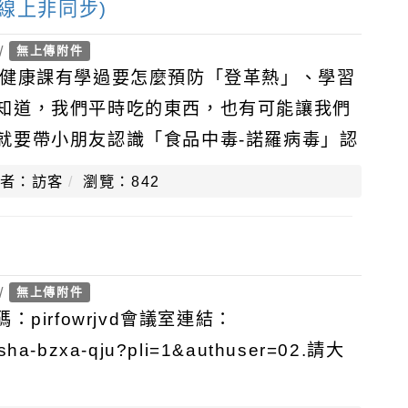
(線上非同步)
/
無上傳附件
在健康課有學過要怎麼預防「登革熱」、學習
知道，我們平時吃的東西，也有可能讓我們
就要帶小朋友認識「食品中毒-諾羅病毒」認
outube.com
者：訪客
瀏覽：842
/
無上傳附件
pirfowrjvd會議室連結：
m/sha-bzxa-qju?pli=1&authuser=02.請大