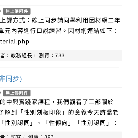
/
無上傳附件
規畫上課方式：線上同步請同學利用因材網二年
單元內容進行口說練習。因材網連結如下：
terial.php
者：教務組長
瀏覽：733
上非同步)
/
無上傳附件
週的中興實踐家課程，我們觀看了三部關於
了解到「性別刻板印象」的意義今天詩喬老
「性別認同」、「性傾向」「性別認同」：
感覺，例如：一個人的身體構造是男生，但
者：訪客
瀏覽：893