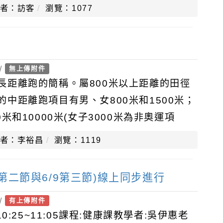
者：訪客
瀏覽：1077
/
無上傳附件
長距離跑的簡稱。屬800米以上距離的田徑
中距離跑項目有男、女800米和1500米；
米和10000米(女子3000米為非奧運項
3000米障礙賽。中
者：李裕昌
瀏覽：1119
7第二節與6/9第三節)線上同步進行
/
有上傳附件
0:25~11:05課程:健康課教學者:吳伊惠老