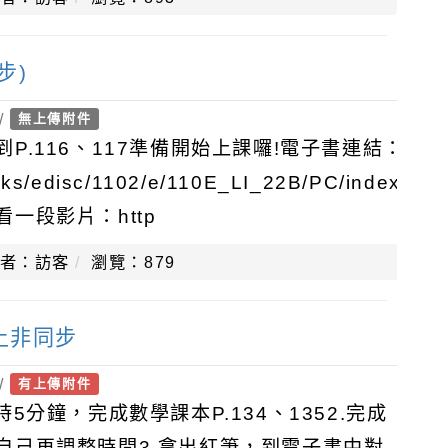
步)
/
無上傳附件
P.116、117準備開始上課囉!電子書連結：
ooks/edisc/1102/e/110E_LI_22B/PC/index.htm
一段影片：http
者：訪客
瀏覽：879
線上非同步
/
有上傳附件
5分鐘，完成數學課本P.134、1352.完成
自己再調整時間3.拿出紅筆，到電子書中對