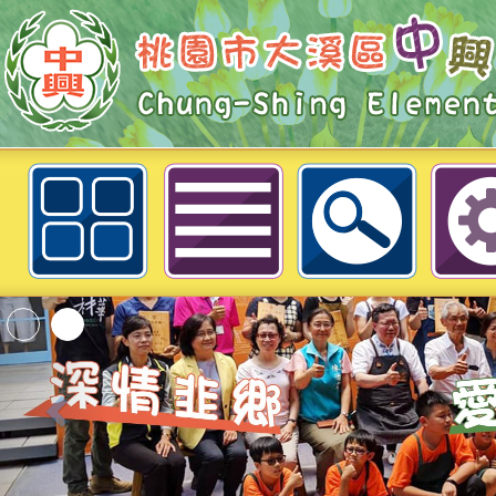
線上教室-六年級線上教學課程-桃
國民小學
「2026桃園市孔廟
動—儒門初開 智慧
桃園市政府家庭教育