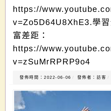
https://www.youtube.c
v=Zo5D64U8XhE3.
富差距：
https://www.youtube.c
v=zSuMrRPRP9o4
發佈時間：2022-06-06
發佈者：訪客