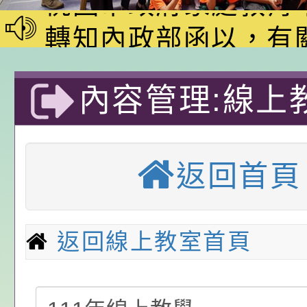
家8月課程資訊」、
轉知內政部函以，有
電影營」、「祖孫樂
員會函釋公務員留職
中興國民小學115學
「愛『原原』不絕-
赴陸應申請許可一案
期第1次第7-9招代
本校「115學年度國
內容管理:線上
樂會」、「邁向下一
甄選公告
校課程計畫」核定一
轉知教育部國民及學
年級線上教學課
列講座及成長團體」
辦理「115年度教育
公告:桃園市政府腸
返回首頁
市大溪區中興國
前教育署辦理性別平
施問答集
轉知:桃園市交通局
優質教育國
置課程與教學人才庫
減碳存摺2.0」全民
桃園市政府家庭教育中
返回線上教室首頁
畫」一案， 請教師
年度祖孫樂淘桃－祖
轉知有關銓敘部建置
請，請查照。
祝活動」海報電子檔
員退休所得重審後實
「2026桃園市孔廟