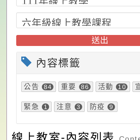
位協助鼓勵所屬同仁
算器」，公立學校退
動—儒門初開 智慧
桃園市政府家庭教育
關（構）、學校、民
亦可利用
家8月課程資訊」、
轉知內政部函以，有
送出
名參加，請查照
電影營」、「祖孫樂
員會函釋公務員留職
中興國民小學115學
「愛『原原』不絕-
赴陸應申請許可一案
期第1次第7-9招代
本校「115學年度國
內容標籤
樂會」、「邁向下一
甄選公告
校課程計畫」核定一
轉知教育部國民及學
列講座及成長團體」
辦理「115年度教育
公告:桃園市政府腸
公告
重要
活動
84
86
10
前教育署辦理性別平
施問答集
轉知:桃園市交通局
緊急
注意
防疫
1
3
9
置課程與教學人才庫
減碳存摺2.0」全民
桃園市政府家庭教育中
畫」一案， 請教師
年度祖孫樂淘桃－祖
轉知有關銓敘部建置
線上教室-內容列表
Conte