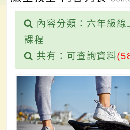
請，請查照。
祝活動」海報電子檔
員退休所得重審後實
內容分類：六年級線
位協助鼓勵所屬同仁
算器」，公立學校退
關（構）、學校、民
亦可利用
課程
名參加，請查照
共有：可查詢資料
(5