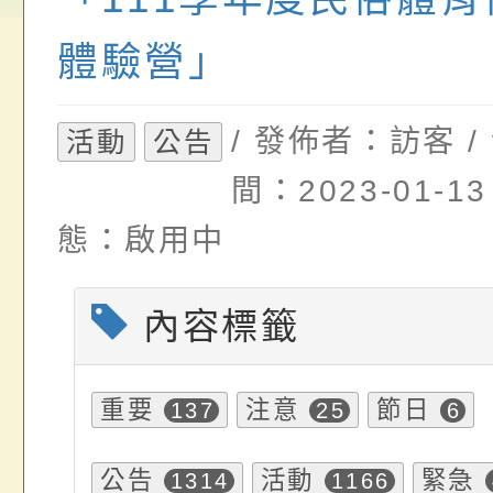
請，請查照。
祝活動」海報電子檔
員退休所得重審後實
體驗營」
位協助鼓勵所屬同仁
算器」，公立學校退
/ 發佈者：訪客 /
活動
公告
關（構）、學校、民
亦可利用
間：2023-01-13
名參加，請查照
態：啟用中
內容標籤
重要
注意
節日
137
25
6
公告
活動
緊急
1314
1166