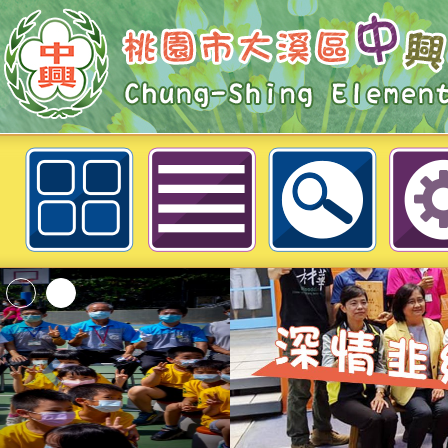
轉知：國立體育大學辦理「111學
承暨體驗營」-桃園市大溪區中興國
「2026桃園市孔廟
動—儒門初開 智慧
桃園市政府家庭教育