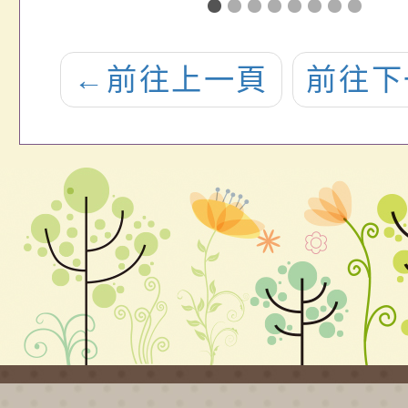
新
年冬令教育人
」
員研習活動，
←
前往上一頁
前往下
關
詳如說明，請
查
查照。