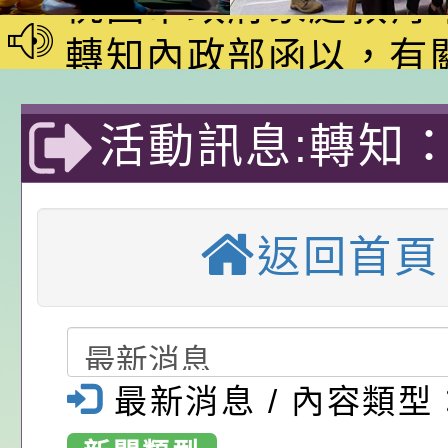
家8月課程資訊」、
轉知內政部函以，有
電影營」、「祖孫樂
員會函釋公務員留職
中興國民小學115學
活動訊息:轉知
「愛『原原』不絕-
赴陸應申請許可一案
期第1次第7-9招代
本校「115學年度國
樂會」、「邁向下一
甄選公告
校課程計畫」核定一
轉知教育部國民及學
育大學辦理「1
列講座及成長團體」
辦理「115年度教育
公告:桃園市政府腸
返回首頁
度民俗體育傳承
前教育署辦理性別平
施問答集
轉知:桃園市交通局
營」-桃園市大
置課程與教學人才庫
減碳存摺2.0」全民
桃園市政府家庭教育中
畫」一案， 請教師
年度祖孫樂淘桃－祖
轉知有關銓敘部建置
國民小學-優質
最新消息 / 內容類型
請，請查照。
祝活動」海報電子檔
員退休所得重審後實
「2026桃園市孔廟