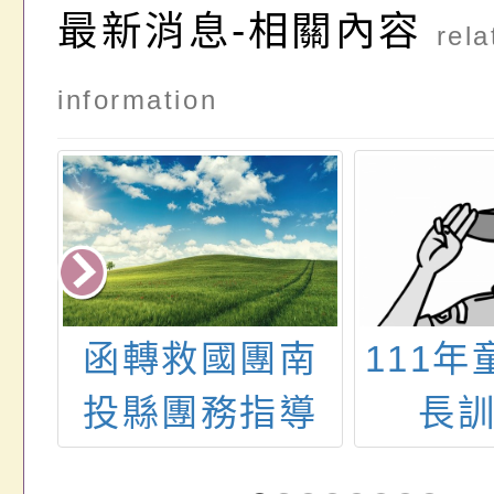
最新消息-相關內容
rela
information
助
函轉救國團南
111
桃
投縣團務指導
長
愛
委員會辦理112