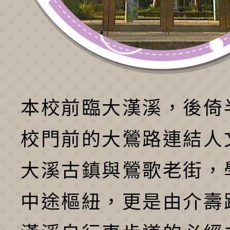
本校前臨大漢溪，後倚
校門前的大鶯路連結人
大溪古鎮與鶯歌老街，
中途樞紐，更是由介壽