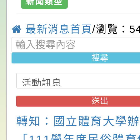
新聞類型
位協助鼓勵所屬同仁
算器」，公立學校退
動—儒門初開 智慧
桃園市政府家庭教育
最新消息首頁
/瀏覽：5
關（構）、學校、民
亦可利用
家8月課程資訊」、
轉知內政部函以，有
名參加，請查照
電影營」、「祖孫樂
員會函釋公務員留職
中興國民小學115學
搜尋
「愛『原原』不絕-
赴陸應申請許可一案
期第1次第7-9招代
本校「115學年度國
樂會」、「邁向下一
甄選公告
校課程計畫」核定一
轉知教育部國民及學
列講座及成長團體」
辦理「115年度教育
公告:桃園市政府腸
送出
前教育署辦理性別平
施問答集
轉知:桃園市交通局
轉知：國立體育大學辦
置課程與教學人才庫
減碳存摺2.0」全民
桃園市政府家庭教育中
「111學年度民俗體
畫」一案， 請教師
年度祖孫樂淘桃－祖
轉知有關銓敘部建置