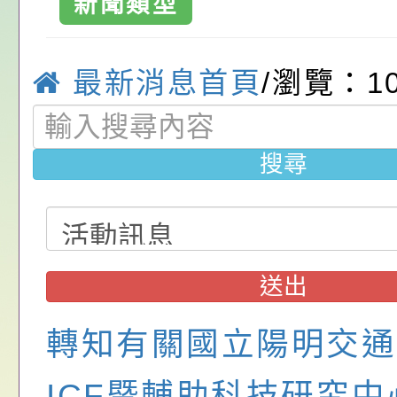
新聞類型
（2021ATLife
位協助鼓勵所屬同仁
算器」，公立學校退
動—儒門初開 智慧
桃園市政府家庭教育
桃園市大溪區中
最新消息首頁
/瀏覽：10
關（構）、學校、民
亦可利用
家8月課程資訊」、
轉知內政部函以，有
小學-優質教
名參加，請查照
電影營」、「祖孫樂
員會函釋公務員留職
中興國民小學115學
搜尋
「愛『原原』不絕-
赴陸應申請許可一案
期第1次第7-9招代
本校「115學年度國
樂會」、「邁向下一
甄選公告
校課程計畫」核定一
轉知教育部國民及學
列講座及成長團體」
辦理「115年度教育
公告:桃園市政府腸
送出
前教育署辦理性別平
施問答集
轉知:桃園市交通局
轉知有關國立陽明交通
置課程與教學人才庫
減碳存摺2.0」全民
桃園市政府家庭教育中
ICF暨輔助科技研究中