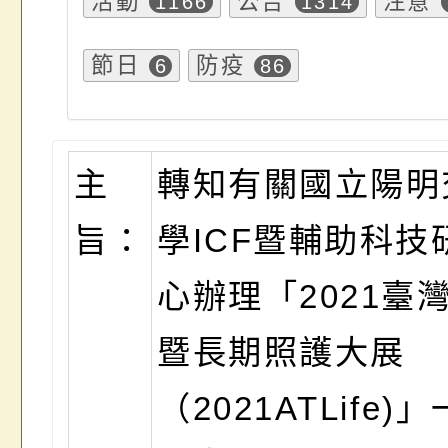
活動
公告
注意
1166
1314
節日
防疫
6
86
主
轉知有關國立陽明
旨：
學ICF暨輔助科技
心辦理「2021臺
暨長期照護大展
（2021ATLife)