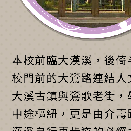
本校前臨大漢溪，後倚
校門前的大鶯路連結人
大溪古鎮與鶯歌老街，
中途樞紐，更是由介壽