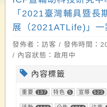
畫」一案， 請教師
年度祖孫樂淘桃－祖
轉知有關銓敘部建置
請，請查照。
祝活動」海報電子檔
員退休所得重審後實
「2021臺灣輔具暨長
位協助鼓勵所屬同仁
算器」，公立學校退
展（2021ATLife)」
關（構）、學校、民
亦可利用
發佈者：訪客 / 發佈時間：202
名參加，請查照
/ 內容狀態：啟用中
內容標籤
重要
特色
宣導
137
5
523