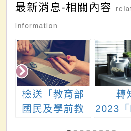
最新消息-相關內容
rela
information
市
檢送「教育部
轉
渡
國民及學前教
2023「
理
育署111年度
創意說