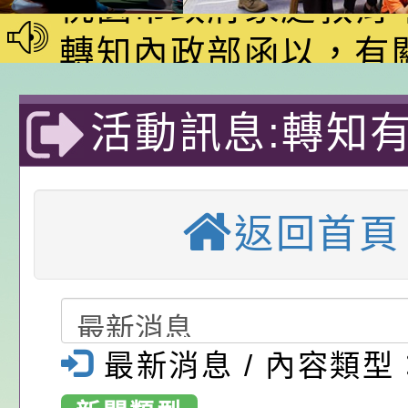
家8月課程資訊」、
轉知內政部函以，有
電影營」、「祖孫樂
員會函釋公務員留職
中興國民小學115學
活動訊息:轉知
「愛『原原』不絕-
赴陸應申請許可一案
期第1次第7-9招代
本校「115學年度國
樂會」、「邁向下一
甄選公告
校課程計畫」核定一
轉知教育部國民及學
陽明交通大學I
列講座及成長團體」
辦理「115年度教育
公告:桃園市政府腸
返回首頁
助科技研究中
前教育署辦理性別平
施問答集
轉知:桃園市交通局
「2021臺灣輔
置課程與教學人才庫
減碳存摺2.0」全民
桃園市政府家庭教育中
畫」一案， 請教師
年度祖孫樂淘桃－祖
轉知有關銓敘部建置
照護大展
最新消息 / 內容類型
請，請查照。
祝活動」海報電子檔
員退休所得重審後實
「2026桃園市孔廟