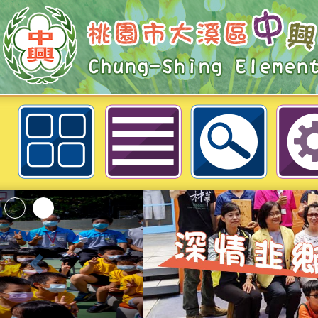
轉知有關國立陽明交通大學ICF暨
心辦理「2021臺灣輔具暨長期照護
（2021ATLife)」一案-桃園市
「2026桃園市孔廟
動—儒門初開 智慧
桃園市政府家庭教育