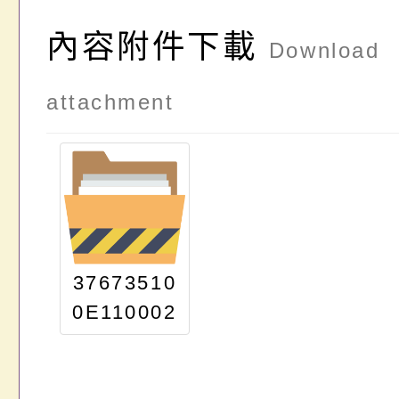
內容附件下載
Download
attachment
37673510
0E110002
9944_19_
ATTACH1