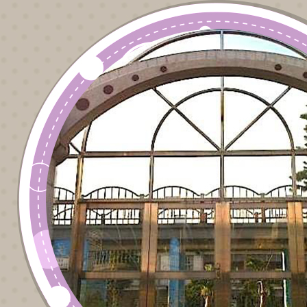
影徵件比賽實
施計畫」各1
份，請轉知學
生或有志推廣
孝道人士鼓勵
踴躍參加，請
查照。