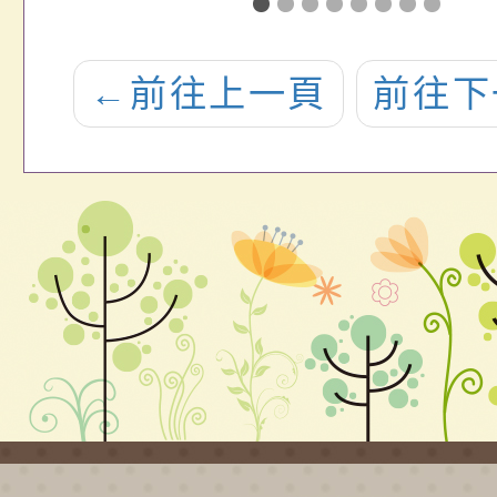
天2
『弘揚孝道』
位繪
期
繪畫及漫畫比
賽
←
前往上一頁
前往下
濕
賽實施計
單
畫」、「孝道
隊
故事徵文比賽
查
實施計畫」、
「Ü好創意短片
比賽實施計
畫」、「Ü好攝