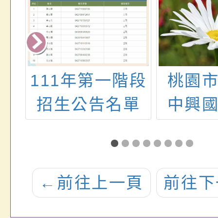
觸
111年第一階段
桃園
招生公告名單
中興
附設幼
學年
取
←
前往上一頁
前往下