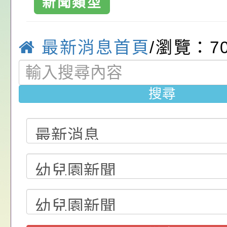
位協助鼓勵所屬同仁
算器」，公立學校退
發展協會辦理115年
桃園市政府家庭教育
新聞類型
溪區中興國民小
關（構）、學校、民
亦可利用
看國產豬肉生產流程
家8月課程資訊」、
轉知內政部函以，有
教育國小
最新消息首頁
/瀏覽：7
名參加，請查照
一案，請查照。
電影營」、「祖孫樂
員會函釋公務員留職
中興國民小學115學
「愛『原原』不絕-
赴陸應申請許可一案
期第1次第7-9招代
本校「115學年度國
搜尋
樂會」、「邁向下一
甄選公告
校課程計畫」核定一
轉知教育部國民及學
列講座及成長團體」
辦理「115年度教育
公告:桃園市政府腸
前教育署辦理性別平
施問答集
轉知:桃園市交通局
置課程與教學人才庫
減碳存摺2.0」全民
桃園市政府家庭教育中
畫」一案， 請教師
年度祖孫樂淘桃－祖
轉知有關銓敘部建置