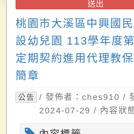
請，請查照。
祝活動」海報電子檔
員退休所得重審後實
檢送財團法人台灣優
送出
位協助鼓勵所屬同仁
算器」，公立學校退
發展協會辦理115年
桃園市大溪區中興國民
關（構）、學校、民
亦可利用
看國產豬肉生產流程
設幼兒園 113學年度
名參加，請查照
一案，請查照。
定期契約進用代理教保
簡章
/ 發佈者：ches910 
公告
2024-07-29 / 內
內容標籤