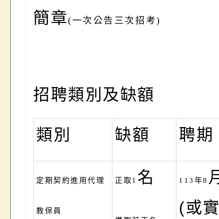
簡章
(
一次公告三次招考)
招聘類別及缺額
類別
缺額
聘期
名
定期契約進用代理
正取1
113
年8
(
或
教保員