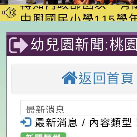
家8月課程資訊」、
轉知內政部函以，有
電影營」、「祖孫樂
員會函釋公務員留職
中興國民小學115學
「愛『原原』不絕-
赴陸應申請許可一案
期第1次第7-9招代
本校「115學年度國
幼兒園新聞:桃
樂會」、「邁向下一
甄選公告
校課程計畫」核定一
轉知教育部國民及學
列講座及成長團體」
辦理「115年度教育
公告:桃園市政府腸
區中興國民小學
前教育署辦理性別平
施問答集
轉知:桃園市交通局
返回首頁
兒園 113學年
置課程與教學人才庫
減碳存摺2.0」全民
桃園市政府家庭教育中
期定期契約進用
畫」一案， 請教師
年度祖孫樂淘桃－祖
轉知有關銓敘部建置
保員甄選簡章-
請，請查照。
祝活動」海報電子檔
員退休所得重審後實
檢送財團法人台灣優
最新消息 / 內容類型