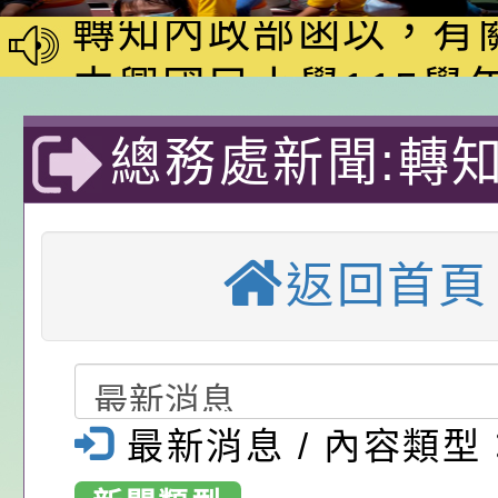
家8月課程資訊」、
轉知內政部函以，有
電影營」、「祖孫樂
員會函釋公務員留職
中興國民小學115學
「愛『原原』不絕-
赴陸應申請許可一案
期第1次第7-9招代
本校「115學年度國
總務處新聞:轉
樂會」、「邁向下一
甄選公告
校課程計畫」核定一
轉知教育部國民及學
理「家庭節水 
列講座及成長團體」
辦理「115年度教育
公告:桃園市政府腸
返回首頁
前教育署辦理性別平
施問答集
轉知:桃園市交通局
達人」抽獎活動
置課程與教學人才庫
減碳存摺2.0」全民
桃園市政府家庭教育中
畫之抽獎直播。
畫」一案， 請教師
年度祖孫樂淘桃－祖
轉知有關銓敘部建置
大溪區中興國民
最新消息 / 內容類型
請，請查照。
祝活動」海報電子檔
員退休所得重審後實
檢送財團法人台灣優