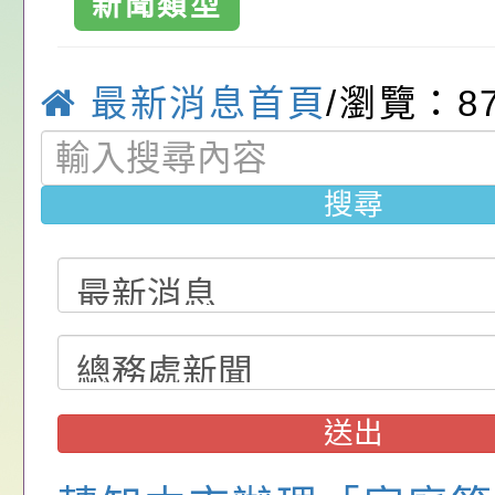
新聞類型
質教育國
位協助鼓勵所屬同仁
算器」，公立學校退
發展協會辦理115年
桃園市政府家庭教育
關（構）、學校、民
亦可利用
看國產豬肉生產流程
家8月課程資訊」、
轉知內政部函以，有
最新消息首頁
/瀏覽：8
名參加，請查照
一案，請查照。
電影營」、「祖孫樂
員會函釋公務員留職
中興國民小學115學
「愛『原原』不絕-
赴陸應申請許可一案
期第1次第7-9招代
本校「115學年度國
搜尋
樂會」、「邁向下一
甄選公告
校課程計畫」核定一
轉知教育部國民及學
列講座及成長團體」
辦理「115年度教育
公告:桃園市政府腸
前教育署辦理性別平
施問答集
轉知:桃園市交通局
置課程與教學人才庫
減碳存摺2.0」全民
桃園市政府家庭教育中
送出
畫」一案， 請教師
年度祖孫樂淘桃－祖
轉知有關銓敘部建置