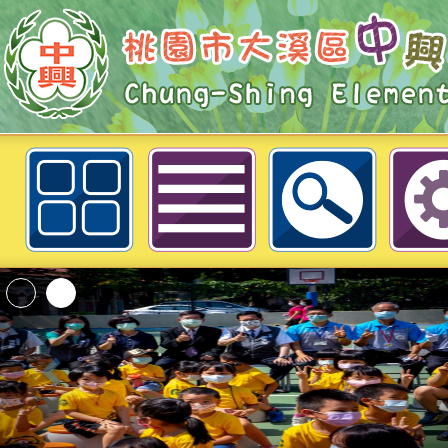
轉知本市辦理「家庭節水 我是節水
實施計 畫之抽獎直播。-桃園市大
學
桃園市政府家庭教育