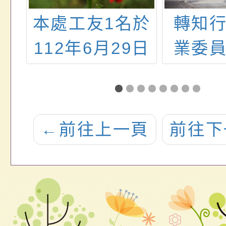
餐
本處工友1名於
轉知
112年6月29日
業委
退休，請惠予
署核定
轉知所屬有意
度學
移撥至本處服
米撥
←
前往上一頁
前往下
務之工友
案，
明，