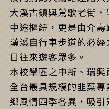
大溪古鎮與鶯歌老街，
中途樞紐，更是由介壽
漢溪自行車步道的必經
日往來遊客眾多。
本校學區之中新、瑞興
全台最具規模的韭菜專
鄉風情四季各異，吸引