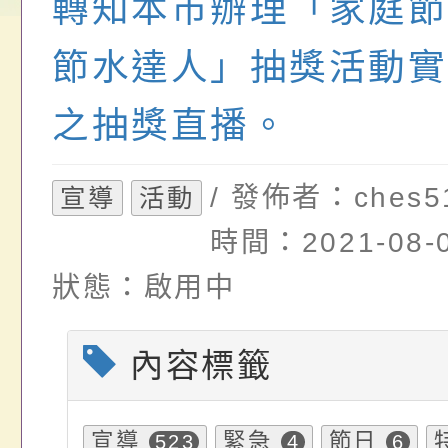
轉知本市辦理「家庭節
請，請查照。
祝活動」海報電子檔
員退休所得重審後實
檢送財團法人台灣優
節水達人」抽獎活動實
位協助鼓勵所屬同仁
算器」，公立學校退
發展協會辦理115年
關（構）、學校、民
亦可利用
看國產豬肉生產流程
之抽獎直播。
名參加，請查照
一案，請查照。
/ 發佈者：ches5
宣導
活動
時間：2021-08-0
狀態：啟用中
內容標籤
宣導
緊急
節日
523
4
6