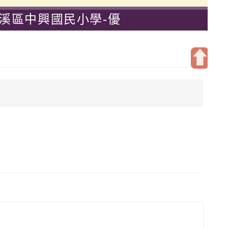
大溪區中興國民小學-優
開
啟
上
方
區
塊