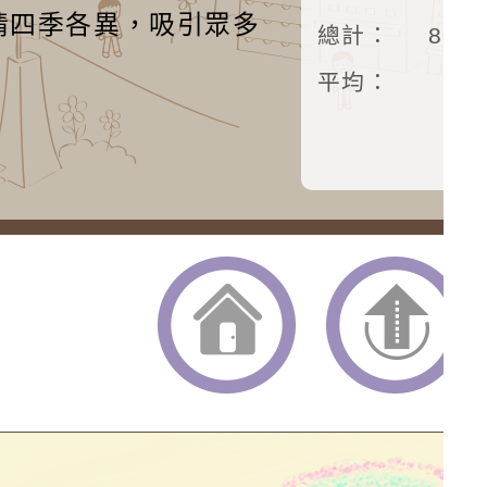
情四季各異，吸引眾多
總計：
879
平均：
返回首頁
返回頂端