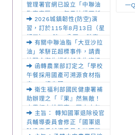
管理署官網已設立「中聯油
署檢送「防範諾
輔導委員會辦理榮民就
一
用該油品及相關製品，以維
毒食品中毒很簡
脂案專區」，每日持續更新
學子女午餐補助金發放
護校園食品安全，請查照。
2026城鎮韌性(防空)演
影片連結，請查
作業要點」第5點修正
受影響產品名單，供學校進
習，訂於115年8月13日（星
照。
規定發布令1份，請查
行比對一案，請查照。
期四）14時30分至15時實
照。
有關中聯油脂「大豆沙拉
施。
油」苯駢芘超標事件，請貴
校配合衛生福利部公告資訊
函轉農業部訂定之「學校
盤點清查並禁止使用該油品
午餐採用國產可溯源食材指
及相關製品，以維護校園食
南」，請查照。
品安全，請查照。
衛生福利部國民健康署補
助辦理之「『果』然無敵！
水果打卡挑戰賽」國小中年
主旨： 轉知國軍退除役官
級健康飲食教育推廣活動資
兵輔導委員會修正「國軍退
訊鼓勵參加!!
除役官兵輔導委員會辦理榮