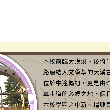
本校前臨大漢溪，後倚
路連結人文薈萃的大溪
位於中途樞紐，更是由
車步道的必經之地，假
本校學區之中新、瑞興