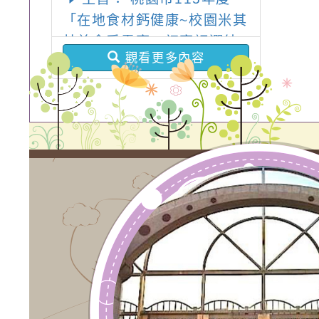
「在地食材鈣健康~校園米其
林美食爭霸賽」初賽評選結
觀看更多內容
果一案，詳如說明，請查
照。