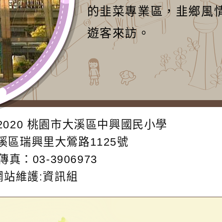
的韭菜專業區，韭鄉風
遊客來訪。
2020
桃園市大溪區中興國民小學
大溪區瑞興里大鶯路1125號
傳真：03-3906973
網站維護:資訊組