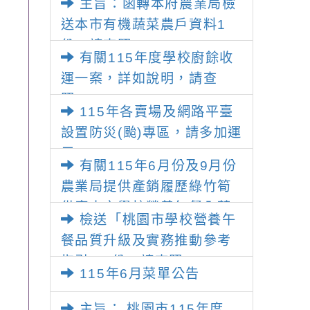
主旨：函轉本府農業局檢
民就學子女午餐補助金發放
送本市有機蔬菜農戶資料1
作業要點」第三點規定及發
份，請查照。
布令，請查照。
有關115年度學校廚餘收
運一案，詳如說明，請查
照。
115年各賣場及網路平臺
設置防災(颱)專區，請多加運
用。
有關115年6月份及9月份
農業局提供產銷履歷綠竹筍
供應本市學校營養午餐入菜
檢送「桃園市學校營養午
一案，詳如說明，請查照。
餐品質升級及實務推動參考
指引」1份，請查照。
115年6月菜單公告
主旨： 桃園市115年度