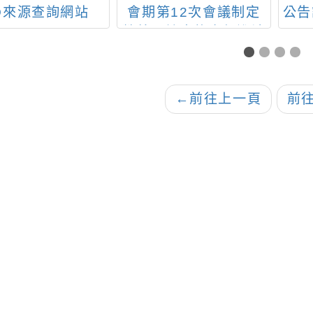
Q來源查詢網站
會期第12次會議制定
公告
營養及健康飲食促進法
用品
時通過之附帶決議，請
施方
配合辦理，請查照。
1
←
前往上一頁
前