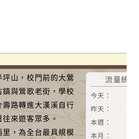
半坪山，校門前的大鶯
流量統計
古鎮與鶯歌老街，學校
今天：
4
介壽路轉進大漢溪自行
昨天：
3
日往來遊客眾多。
本週：
20
兩里，為全台最具規模
本月：
22