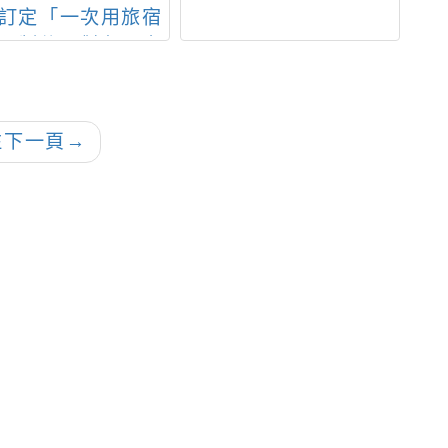
訂定「一次用旅宿
局
限制使用對象及實
(
式」，並自114年
區
月1日起施行，請查
一
照轉知。
往下一頁
→