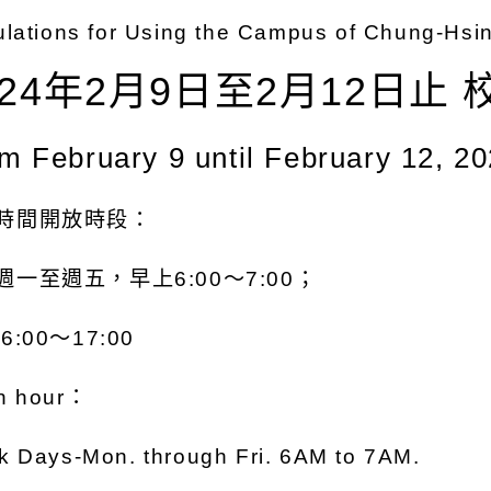
lations for Using the Campus of Chung-Hsi
024年2月9日至2月12日止
m February 9 until February 12, 20
時間開放時段：
週一至週五，早上6:00～7:00；
6:00～17:00
n hour：
 Days-Mon. through Fri. 6AM to 7AM.