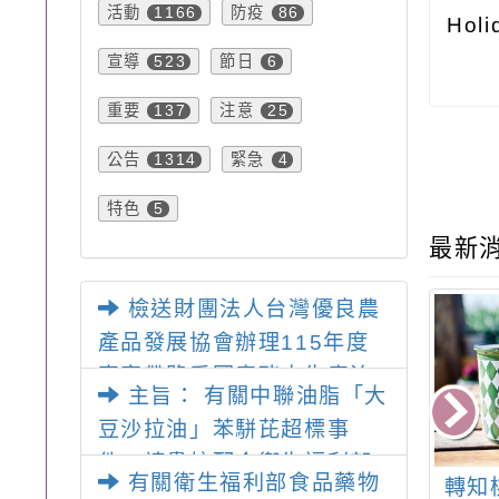
活動
防疫
1166
86
Holi
宣導
節日
523
6
重要
注意
137
25
公告
緊急
1314
4
特色
5
最新
檢送財團法人台灣優良農
產品發展協會辦理115年度
專家帶路看國產豬肉生產流
主旨： 有關中聯油脂「大
程活動簡章一案，請查照。
豆沙拉油」苯駢芘超標事
件，請貴校配合衛生福利部
有關衛生福利部食品藥物
生福利部食品藥
檢送「國軍退除役官兵
轉知
公告資訊盤點清查並禁止使