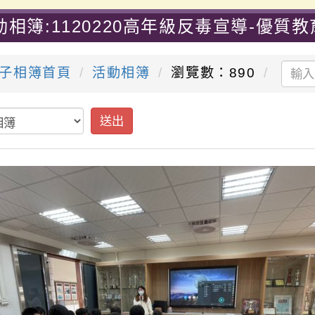
動相簿:1120220高年級反毒宣導-優質
子相簿首頁
活動相簿
瀏覽數：890
送出