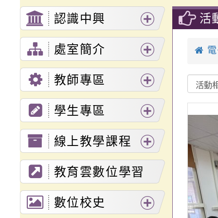
活
認識中興
展
處室簡介
電
開
展
選
教師專區
開
單
展
選
學生專區
開
單
展
選
線上教學課程
開
單
展
選
教育雲數位學習
開
單
入口網
選
數位校史
單