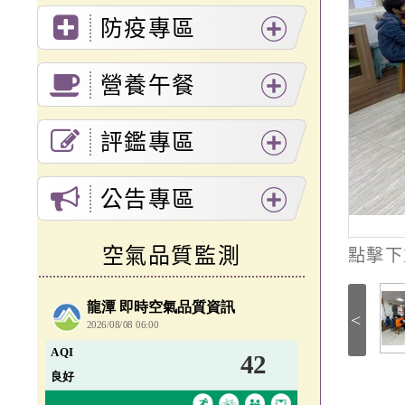
展
防疫專區
開
展
選
營養午餐
開
單
展
選
評鑑專區
開
單
展
選
公告專區
開
單
展
選
空氣品質監測
點擊下
開
單
選
<
單