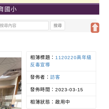
教育國小
搜尋
開
啟
上
方
相簿標題：
1120220高年級
區
反毒宣導
塊
發佈者：
訪客
發佈時間：2023-03-15
相簿狀態：啟用中