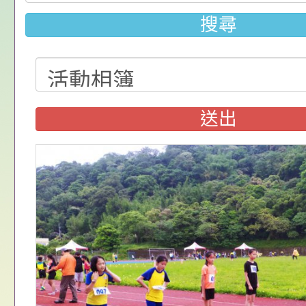
請，請查照。
祝活動」海報電子檔
員退休所得重審後實
「2026桃園市孔廟
搜尋
位協助鼓勵所屬同仁
算器」，公立學校退
動—儒門初開 智慧
桃園市政府家庭教育
關（構）、學校、民
亦可利用
家8月課程資訊」、
轉知內政部函以，有
名參加，請查照
電影營」、「祖孫樂
員會函釋公務員留職
中興國民小學115學
送出
「愛『原原』不絕-
赴陸應申請許可一案
期第1次第7-9招代
本校「115學年度國
樂會」、「邁向下一
甄選公告
校課程計畫」核定一
轉知教育部國民及學
列講座及成長團體」
辦理「115年度教育
公告:桃園市政府腸
前教育署辦理性別平
施問答集
轉知:桃園市交通局
置課程與教學人才庫
減碳存摺2.0」全民
桃園市政府家庭教育中