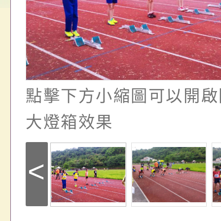
畫」一案， 請教師
年度祖孫樂淘桃－祖
轉知有關銓敘部建置
請，請查照。
祝活動」海報電子檔
員退休所得重審後實
位協助鼓勵所屬同仁
算器」，公立學校退
關（構）、學校、民
亦可利用
點擊下方小縮圖可以開啟
名參加，請查照
大燈箱效果
<