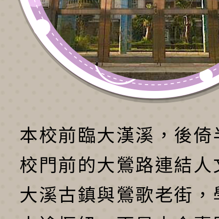
本校前臨大漢溪，後倚
校門前的大鶯路連結人
大溪古鎮與鶯歌老街，