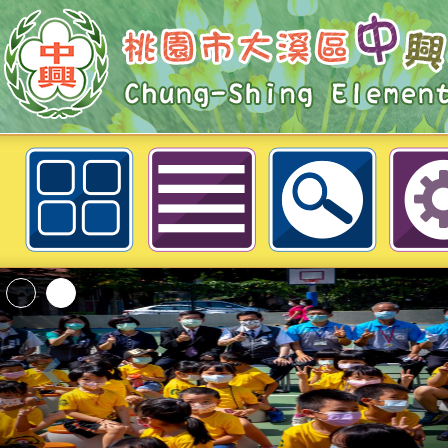
110年大溪區國民中小學市運田徑
「2026桃園市孔廟