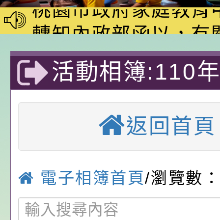
動—儒門初開 智慧
桃園市政府家庭教育
家8月課程資訊」、
轉知內政部函以，有
電影營」、「祖孫樂
員會函釋公務員留職
中興國民小學115學
活動相簿:110
「愛『原原』不絕-
赴陸應申請許可一案
期第1次第7-9招代
本校「115學年度國
國民中小學市運
樂會」、「邁向下一
甄選公告
校課程計畫」核定一
轉知教育部國民及學
返回首頁
列講座及成長團體」
辦理「115年度教育
公告:桃園市政府腸
表隊選拔賽-優
前教育署辦理性別平
施問答集
轉知:桃園市交通局
小
置課程與教學人才庫
減碳存摺2.0」全民
桃園市政府家庭教育中
電子相簿首頁
/瀏覽數：
畫」一案， 請教師
年度祖孫樂淘桃－祖
轉知有關銓敘部建置